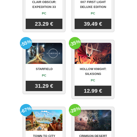
CLAIR OBSCUR:
007 FIRST LIGHT
EXPEDITION 33
DELUXE EDITION
PC
PC
23.29 €
39.49 €
-55%
-35%
STARFIELD
HOLLOW KNIGHT:
SILKSONG
PC
PC
31.29 €
12.99 €
-67%
-28%
TOWN TO CITY
CRIMSON DESERT