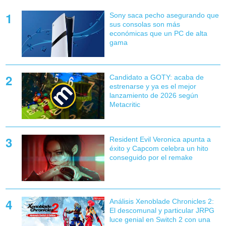
Sony saca pecho asegurando que
sus consolas son más
económicas que un PC de alta
gama
Candidato a GOTY: acaba de
estrenarse y ya es el mejor
lanzamiento de 2026 según
Metacritic
Resident Evil Veronica apunta a
éxito y Capcom celebra un hito
conseguido por el remake
Análisis Xenoblade Chronicles 2:
El descomunal y particular JRPG
luce genial en Switch 2 con una