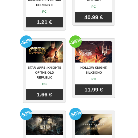
ADVENTURES OF VAN
WUKONG
HELSING II
PC
PC
40.99 €
1.21 €
-82%
-38%
STAR WARS: KNIGHTS
HOLLOW KNIGHT:
OF THE OLD
SILKSONG
REPUBLIC
PC
PC
11.99 €
1.66 €
-53%
-50%