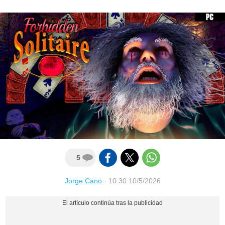
5
Jorge Cano
·
10:30 10/5/2026