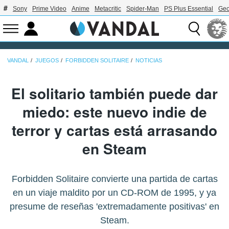
Sony
Prime Video
Anime
Metacritic
Spider-Man
PS Plus Essential
Geo
VANDAL
JUEGOS
FORBIDDEN SOLITAIRE
NOTICIAS
El solitario también puede dar
miedo: este nuevo indie de
terror y cartas está arrasando
en Steam
Forbidden Solitaire convierte una partida de cartas
en un viaje maldito por un CD-ROM de 1995, y ya
presume de reseñas 'extremadamente positivas' en
Steam.