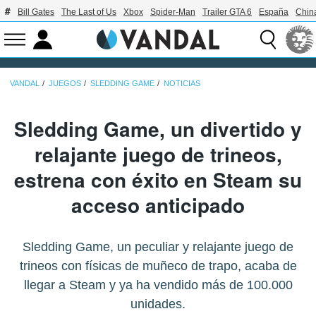
Bill Gates
The Last of Us
Xbox
Spider-Man
Trailer GTA 6
España
Chin
VANDAL
JUEGOS
SLEDDING GAME
NOTICIAS
Sledding Game, un divertido y
relajante juego de trineos,
estrena con éxito en Steam su
acceso anticipado
Sledding Game, un peculiar y relajante juego de
trineos con físicas de muñeco de trapo, acaba de
llegar a Steam y ya ha vendido más de 100.000
unidades.