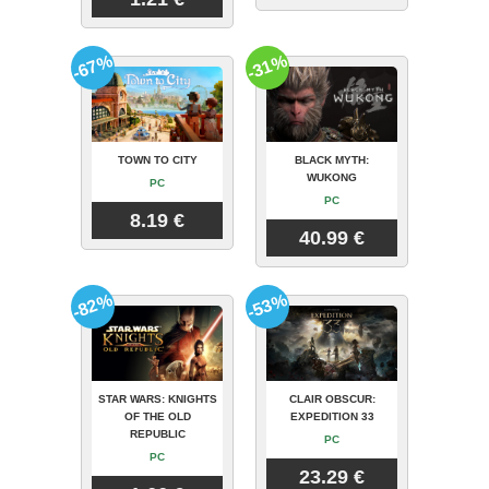
-67%
-31%
TOWN TO CITY
BLACK MYTH:
WUKONG
PC
PC
8.19 €
40.99 €
-82%
-53%
STAR WARS: KNIGHTS
CLAIR OBSCUR:
OF THE OLD
EXPEDITION 33
REPUBLIC
PC
PC
23.29 €