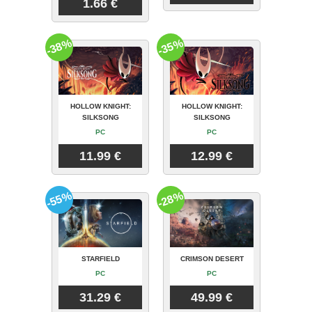
1.66 €
-38%
-35%
HOLLOW KNIGHT:
HOLLOW KNIGHT:
SILKSONG
SILKSONG
PC
PC
11.99 €
12.99 €
-55%
-28%
STARFIELD
CRIMSON DESERT
PC
PC
31.29 €
49.99 €