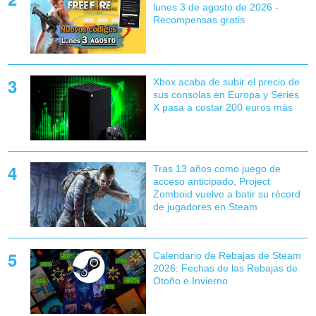
lunes 3 de agosto de 2026 -
Recompensas gratis
Xbox acaba de subir el precio de
sus consolas en Europa y Series
X pasa a costar 200 euros más
Tras 13 años como juego de
acceso anticipado, Project
Zomboid vuelve a batir su récord
de jugadores en Steam
Calendario de Rebajas de Steam
2026: Fechas de las Rebajas de
Otoño e Invierno