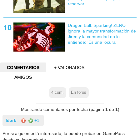
reservar
Dragon Ball: Sparking! ZERO
ignora la mayor transformación de
Jiren y la comunidad no lo
entiende: 'Es una locura'
COMENTARIOS
+ VALORADOS
AMIGOS
4
com.
En foros
Mostrando comentarios por fecha (página
1
de
1
)
Idarb
+1
Por si alguien está interesado, lo puede probar en GamePass
desde su lanzamiento.