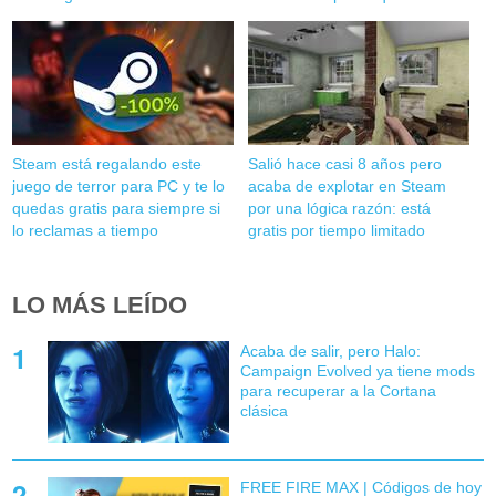
Steam está regalando este
Salió hace casi 8 años pero
juego de terror para PC y te lo
acaba de explotar en Steam
quedas gratis para siempre si
por una lógica razón: está
lo reclamas a tiempo
gratis por tiempo limitado
LO MÁS LEÍDO
Acaba de salir, pero Halo:
Campaign Evolved ya tiene mods
para recuperar a la Cortana
clásica
FREE FIRE MAX | Códigos de hoy