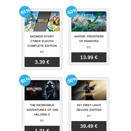
-91%
-53%
DIGIMON STORY
AVATAR: FRONTIERS
CYBER SLEUTH:
OF PANDORA
COMPLETE EDITION
PC
PC
13.99 €
3.39 €
-91%
-50%
THE INCREDIBLE
007 FIRST LIGHT
ADVENTURES OF VAN
DELUXE EDITION
HELSING II
PC
PC
39.49 €
1.21 €