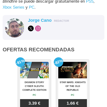
Blindfire
se puede descargar gratuitamente en
PS5
,
Xbox Series
y
PC
.
Jorge Cano
REDACTOR
OFERTAS RECOMENDADAS
-91%
-82%
DIGIMON STORY
STAR WARS: KNIGHTS
CYBER SLEUTH:
OF THE OLD
COMPLETE EDITION
REPUBLIC
PC
PC
3.39 €
1.66 €