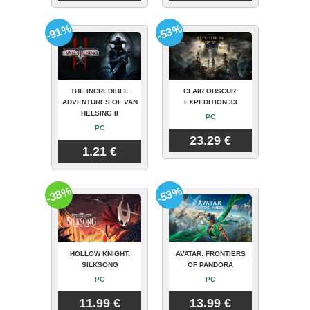
-91%
-53%
THE INCREDIBLE
CLAIR OBSCUR:
ADVENTURES OF VAN
EXPEDITION 33
HELSING II
PC
PC
23.29 €
1.21 €
-38%
-53%
HOLLOW KNIGHT:
AVATAR: FRONTIERS
SILKSONG
OF PANDORA
PC
PC
11.99 €
13.99 €