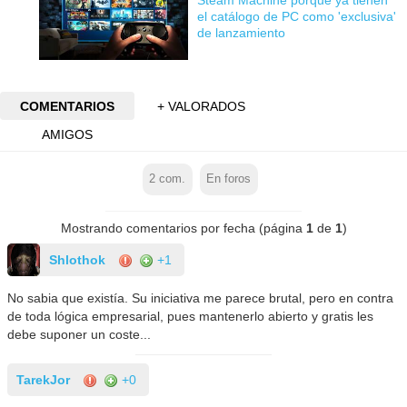
Steam Machine porque ya tienen
el catálogo de PC como 'exclusiva'
de lanzamiento
COMENTARIOS
+ VALORADOS
AMIGOS
2
com.
En foros
Mostrando comentarios por fecha (página
1
de
1
)
Shlothok
+1
No sabia que existía. Su iniciativa me parece brutal, pero en contra
de toda lógica empresarial, pues mantenerlo abierto y gratis les
debe suponer un coste...
TarekJor
+0