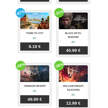
-67%
-31%
TOWN TO CITY
BLACK MYTH:
WUKONG
PC
PC
8.19 €
40.99 €
-28%
-35%
CRIMSON DESERT
HOLLOW KNIGHT:
SILKSONG
PC
PC
49.99 €
12.99 €