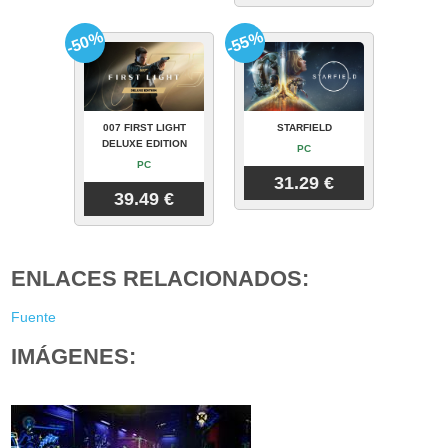
-50%
-55%
007 FIRST LIGHT
STARFIELD
DELUXE EDITION
PC
PC
31.29 €
39.49 €
ENLACES RELACIONADOS:
Fuente
IMÁGENES: