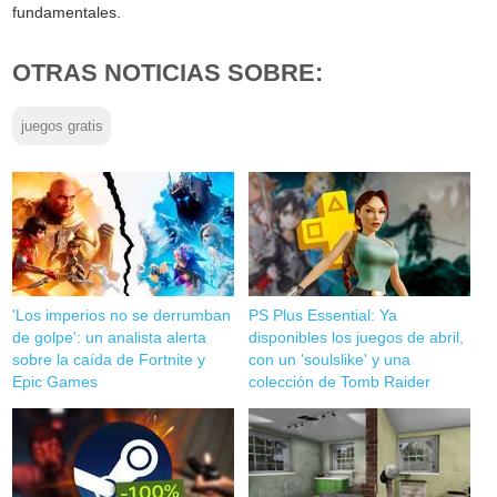
fundamentales.
OTRAS NOTICIAS SOBRE:
juegos gratis
'Los imperios no se derrumban
PS Plus Essential: Ya
de golpe': un analista alerta
disponibles los juegos de abril,
sobre la caída de Fortnite y
con un 'soulslike' y una
Epic Games
colección de Tomb Raider