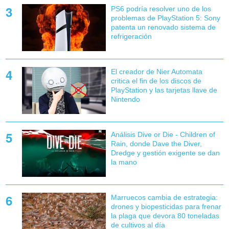
PS6 podría resolver uno de los
problemas de PlayStation 5: Sony
patenta un renovado sistema de
refrigeración
El creador de Nier Automata
critica el fin de los discos de
PlayStation y las tarjetas llave de
Nintendo
Análisis Dive or Die - Children of
Rain, donde Dave the Diver,
Dredge y gestión exigente se dan
la mano
Marruecos cambia de estrategia:
drones y biopesticidas para frenar
la plaga que devora 80 toneladas
de cultivos al día