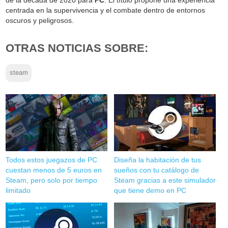
de la década de 2020 para
PC
. El título propone una experiencia
centrada en la supervivencia y el combate dentro de entornos
oscuros y peligrosos.
OTRAS NOTICIAS SOBRE:
steam
Todos estos juegazos de PC
Diseña la habitación de tus
cuestan menos de 5 euros en
sueños con tu catálogo de
Steam, pero solo por tiempo
Steam gracias a este simulador
limitado
que tiene demo en PC