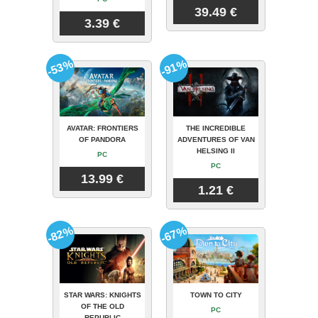
39.49 €
3.39 €
-53%
-91%
AVATAR: FRONTIERS
THE INCREDIBLE
OF PANDORA
ADVENTURES OF VAN
HELSING II
PC
PC
13.99 €
1.21 €
-82%
-67%
STAR WARS: KNIGHTS
TOWN TO CITY
OF THE OLD
PC
REPUBLIC