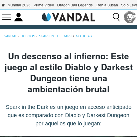
Mundial 2026
Prime Video
Dragon Ball Legends
Tren a Busan
Solo Leve
VANDAL
JUEGOS
SPARK IN THE DARK
NOTICIAS
Un descenso al infierno: Este
juego al estilo Diablo y Darkest
Dungeon tiene una
ambientación brutal
Spark in the Dark es un juego en acceso anticipado
que es comparado con Diablo y Darkest Dungeon
por aquellos que lo juegan: