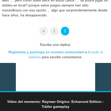
Bien .... pero como suelo decir en estos casos .... se podrá jugar un
dobles en local? porque estos juegos siempre han sido
maravillosos con esa opción ... algo que sorprendentemente desde
hace años, ha desaparecido.
«
1
2
Escribe una réplica:
Regístrate y participa en nuestra comunidad
o
Accede al
sistema
para escribir comentarios.
Vídeo del momento: Rayman Origins: Enhanced Edition -
Tráiler gameplay