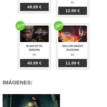
PC
49.99 €
12.99 €
-31%
-38%
BLACK MYTH:
HOLLOW KNIGHT:
WUKONG
SILKSONG
PC
PC
40.99 €
11.99 €
IMÁGENES: