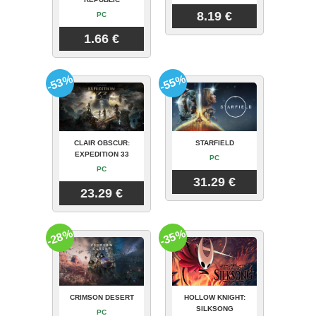
8.19 €
PC
1.66 €
-53%
-55%
CLAIR OBSCUR:
STARFIELD
EXPEDITION 33
PC
PC
31.29 €
23.29 €
-28%
-35%
CRIMSON DESERT
HOLLOW KNIGHT:
SILKSONG
PC