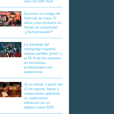
real con este mod
Encontró un código de
Half-Life de hace 27
años y tras probarlo en
Steam se sorprendió:
'¿Ha funcionado?'
La paradoja del
videojuego español:
sobran perfiles 'junior' y
el 83 % de los estudios
no encuentra
profesionales con
experiencia
Ya es oficial: a partir del
12 de agosto, bares y
restaurantes aplicarán
un suplemento
adicional con un
objetivo para 2030