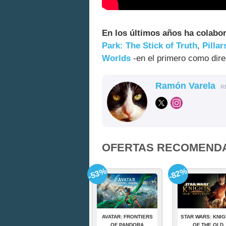
En los últimos años ha colab
Park: The Stick of Truth
,
Pillar
Worlds
-en el primero como dire
Ramón Varela
R
OFERTAS RECOMEND
-53%
-82%
AVATAR: FRONTIERS
STAR WARS: KNI
OF PANDORA
OF THE OLD