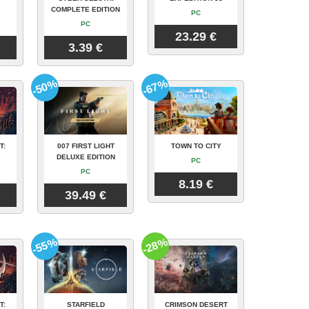
COMPLETE EDITION
PC
PC
23.29 €
3.39 €
-50%
-67%
T:
007 FIRST LIGHT
TOWN TO CITY
DELUXE EDITION
PC
PC
8.19 €
39.49 €
-55%
-28%
T:
STARFIELD
CRIMSON DESERT