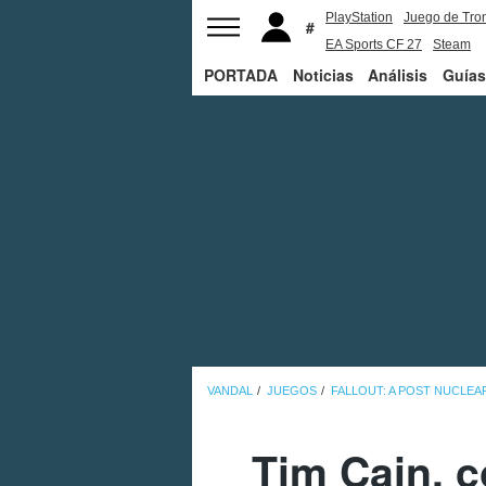
PlayStation
Juego de Tro
EA Sports CF 27
Steam
PORTADA
Noticias
Análisis
Guías
VANDAL
JUEGOS
FALLOUT: A POST NUCLEA
Tim Cain, c