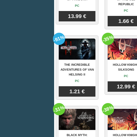
REPUBLIC
PC
PC
13.99 €
1.66 €
-91%
-35%
THE INCREDIBLE
HOLLOW KNIGH
ADVENTURES OF VAN
SILKSONG
HELSING II
PC
PC
12.99 €
1.21 €
-31%
-38%
BLACK MYTH:
HOLLOW KNIGH