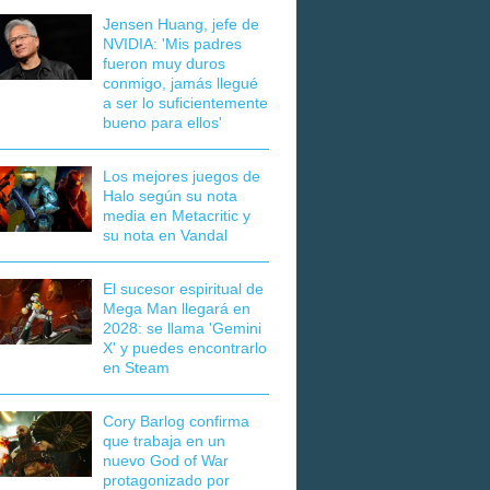
Jensen Huang, jefe de
NVIDIA: 'Mis padres
fueron muy duros
conmigo, jamás llegué
a ser lo suficientemente
bueno para ellos'
Los mejores juegos de
Halo según su nota
media en Metacritic y
su nota en Vandal
El sucesor espiritual de
Mega Man llegará en
2028: se llama 'Gemini
X' y puedes encontrarlo
en Steam
Cory Barlog confirma
que trabaja en un
nuevo God of War
protagonizado por