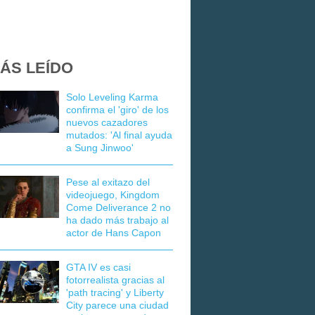
ÁS LEÍDO
Solo Leveling Karma
confirma el 'giro' de los
nuevos cazadores
mutados: 'Al final ayuda
a Sung Jinwoo'
Pese al exitazo del
videojuego, Kingdom
Come Deliverance 2 no
ha dado más trabajo al
actor de Hans Capon
GTA IV es casi
fotorrealista gracias al
'path tracing' y Liberty
City parece una ciudad