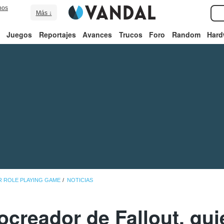
nos
Más ↓
Juegos
Reportajes
Avances
Trucos
Foro
Random
Hard
R ROLE PLAYING GAME
NOTICIAS
ocreador de Fallout, qui