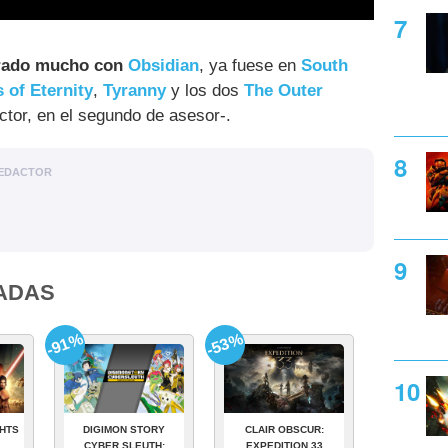
orado mucho con
Obsidian
, ya fuese en
South
s of Eternity
,
Tyranny
y los dos
The Outer
ctor, en el segundo de asesor-.
EDACTOR
ADAS
-91%
-53%
GHTS
DIGIMON STORY
CLAIR OBSCUR:
CYBER SLEUTH:
EXPEDITION 33