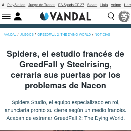
PlayStation
Juego de Tronos
EA Sports CF 27
Steam
Halo
Anime
Harr
VANDAL
JUEGOS
GREEDFALL 2: THE DYING WORLD
NOTICIAS
Spiders, el estudio francés de
GreedFall y Steelrising,
cerraría sus puertas por los
problemas de Nacon
Spiders Studio, el equipo especializado en rol,
anunciaría pronto su cierre según un medio francés.
Acaban de estrenar GreedFall 2: The Dying World.