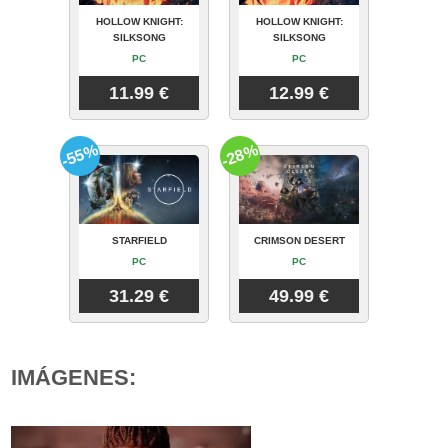
HOLLOW KNIGHT:
HOLLOW KNIGHT:
SILKSONG
SILKSONG
PC
PC
11.99 €
12.99 €
-55%
-28%
STARFIELD
CRIMSON DESERT
PC
PC
31.29 €
49.99 €
IMÁGENES: