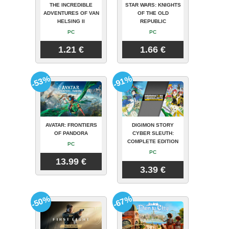
THE INCREDIBLE
STAR WARS: KNIGHTS
ADVENTURES OF VAN
OF THE OLD
HELSING II
REPUBLIC
PC
PC
1.21 €
1.66 €
-53%
-91%
AVATAR: FRONTIERS
DIGIMON STORY
OF PANDORA
CYBER SLEUTH:
COMPLETE EDITION
PC
PC
13.99 €
3.39 €
-50%
-67%