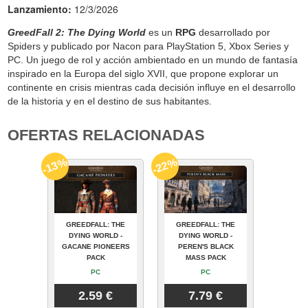
Lanzamiento:
12/3/2026
GreedFall 2: The Dying World
es un
RPG
desarrollado por
Spiders y publicado por Nacon para PlayStation 5, Xbox Series y
PC. Un juego de rol y acción ambientado en un mundo de fantasía
inspirado en la Europa del siglo XVII, que propone explorar un
continente en crisis mientras cada decisión influye en el desarrollo
de la historia y en el destino de sus habitantes.
OFERTAS RELACIONADAS
-13%
-22%
GREEDFALL: THE
GREEDFALL: THE
DYING WORLD -
DYING WORLD -
GACANE PIONEERS
PEREN'S BLACK
PACK
MASS PACK
PC
PC
2.59 €
7.79 €