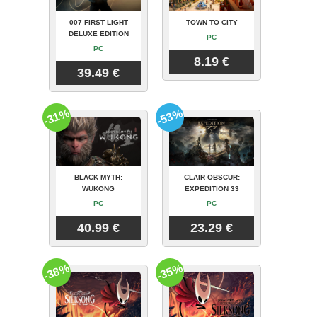
007 FIRST LIGHT
TOWN TO CITY
DELUXE EDITION
PC
PC
8.19 €
39.49 €
-31%
-53%
BLACK MYTH:
CLAIR OBSCUR:
WUKONG
EXPEDITION 33
PC
PC
40.99 €
23.29 €
-38%
-35%