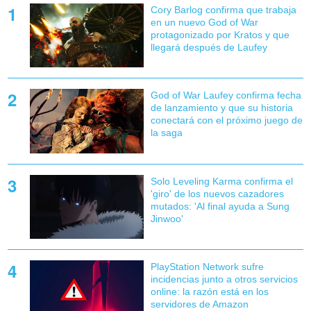
Cory Barlog confirma que trabaja
en un nuevo God of War
protagonizado por Kratos y que
llegará después de Laufey
God of War Laufey confirma fecha
de lanzamiento y que su historia
conectará con el próximo juego de
la saga
Solo Leveling Karma confirma el
'giro' de los nuevos cazadores
mutados: 'Al final ayuda a Sung
Jinwoo'
PlayStation Network sufre
incidencias junto a otros servicios
online: la razón está en los
servidores de Amazon