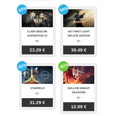
-53%
-50%
CLAIR OBSCUR:
007 FIRST LIGHT
EXPEDITION 33
DELUXE EDITION
PC
PC
23.29 €
39.49 €
-55%
-35%
STARFIELD
HOLLOW KNIGHT:
SILKSONG
PC
PC
31.29 €
12.99 €