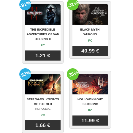
-91%
-31%
THE INCREDIBLE
BLACK MYTH:
ADVENTURES OF VAN
WUKONG
HELSING II
PC
PC
40.99 €
1.21 €
-82%
-38%
STAR WARS: KNIGHTS
HOLLOW KNIGHT:
OF THE OLD
SILKSONG
REPUBLIC
PC
PC
11.99 €
1.66 €