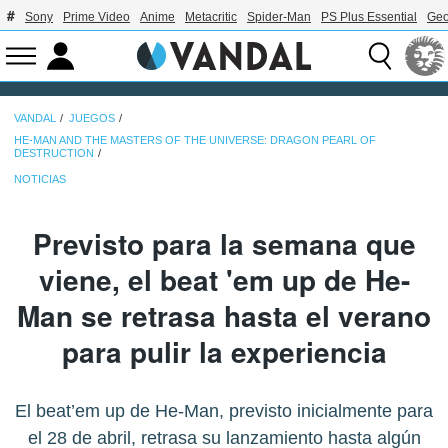
Sony
Prime Video
Anime
Metacritic
Spider-Man
PS Plus Essential
Geo
VANDAL
JUEGOS
HE-MAN AND THE MASTERS OF THE UNIVERSE: DRAGON PEARL OF
DESTRUCTION
NOTICIAS
Previsto para la semana que
viene, el beat 'em up de He-
Man se retrasa hasta el verano
para pulir la experiencia
El beat’em up de He-Man, previsto inicialmente para
el 28 de abril, retrasa su lanzamiento hasta algún