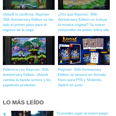
Ubisoft lo confirma: Rayman:
¿Por qué Rayman: 30th
30th Anniversary Edition es tan
Anniversary Edition no incluye
solo el primer paso para el
la música original? Su nuevo
regreso de la saga
compositor da pistas sobre ello
Polémica con Rayman: 30th
Rayman: 30th Anniversary
Anniversary Edition: Ubisoft
Edition se lanzará en formato
cambia la banda sonora y los
físico para PS5 y Nintendo
jugadores protestan
Switch en junio
LO MÁS LEÍDO
Ya puedes jugar al nuevo juego