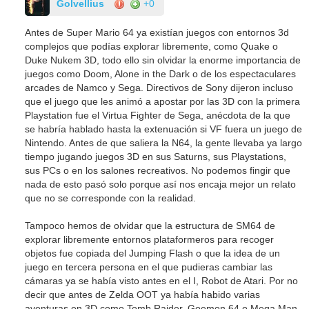
Golvellius
+0
Antes de Super Mario 64 ya existían juegos con entornos 3d
complejos que podías explorar libremente, como Quake o
Duke Nukem 3D, todo ello sin olvidar la enorme importancia de
juegos como Doom, Alone in the Dark o de los espectaculares
arcades de Namco y Sega. Directivos de Sony dijeron incluso
que el juego que les animó a apostar por las 3D con la primera
Playstation fue el Virtua Fighter de Sega, anécdota de la que
se habría hablado hasta la extenuación si VF fuera un juego de
Nintendo. Antes de que saliera la N64, la gente llevaba ya largo
tiempo jugando juegos 3D en sus Saturns, sus Playstations,
sus PCs o en los salones recreativos. No podemos fingir que
nada de esto pasó solo porque así nos encaja mejor un relato
que no se corresponde con la realidad.
Tampoco hemos de olvidar que la estructura de SM64 de
explorar libremente entornos plataformeros para recoger
objetos fue copiada del Jumping Flash o que la idea de un
juego en tercera persona en el que pudieras cambiar las
cámaras ya se había visto antes en el I, Robot de Atari. Por no
decir que antes de Zelda OOT ya había habido varias
aventuras en 3D como Tomb Raider, Goemon 64 o Mega Man