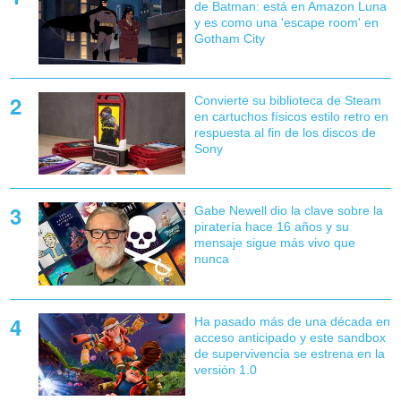
de Batman: está en Amazon Luna
y es como una 'escape room' en
Gotham City
Convierte su biblioteca de Steam
en cartuchos físicos estilo retro en
respuesta al fin de los discos de
Sony
Gabe Newell dio la clave sobre la
piratería hace 16 años y su
mensaje sigue más vivo que
nunca
Ha pasado más de una década en
acceso anticipado y este sandbox
de supervivencia se estrena en la
versión 1.0