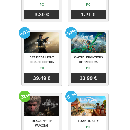
PC
PC
3.39 €
1.21 €
-50%
-53%
007 FIRST LIGHT
AVATAR: FRONTIERS
DELUXE EDITION
OF PANDORA
PC
PC
39.49 €
13.99 €
-31%
-67%
BLACK MYTH:
TOWN TO CITY
WUKONG
PC