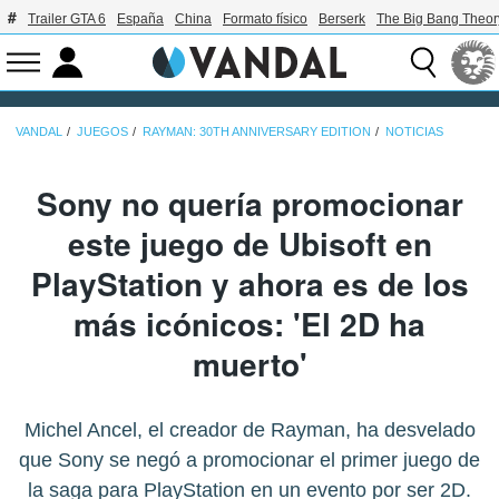
Trailer GTA 6
España
China
Formato físico
Berserk
The Big Bang Theor
VANDAL
JUEGOS
RAYMAN: 30TH ANNIVERSARY EDITION
NOTICIAS
Sony no quería promocionar
este juego de Ubisoft en
PlayStation y ahora es de los
más icónicos: 'El 2D ha
muerto'
Michel Ancel, el creador de Rayman, ha desvelado
que Sony se negó a promocionar el primer juego de
la saga para PlayStation en un evento por ser 2D.