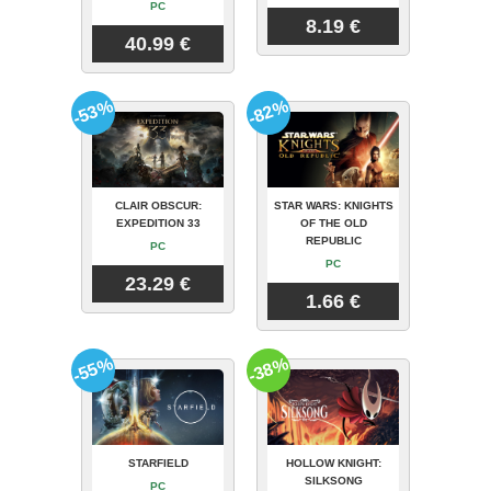
PC
8.19 €
40.99 €
-53%
-82%
CLAIR OBSCUR:
STAR WARS: KNIGHTS
EXPEDITION 33
OF THE OLD
REPUBLIC
PC
PC
23.29 €
1.66 €
-55%
-38%
STARFIELD
HOLLOW KNIGHT:
SILKSONG
PC