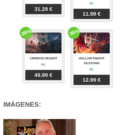
PC
31.29 €
11.99 €
-28%
-35%
CRIMSON DESERT
HOLLOW KNIGHT:
SILKSONG
PC
PC
49.99 €
12.99 €
IMÁGENES: