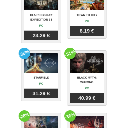
CLAIR OBSCUR:
TOWN TO CITY
EXPEDITION 33
PC
PC
8.19 €
23.29 €
-55%
-31%
STARFIELD
BLACK MYTH:
WUKONG
PC
PC
31.29 €
40.99 €
-28%
-38%