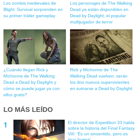
Los zombis medievales de
Los personajes de The Walking
Blight: Survival sorprenden en
Dead ya están disponibles en
su primer tráiler gameplay
Dead by Daylight, el popular
multijugador de terror
¿Cuándo llegan Rick y
Rick y Michonne de The
Michonne de The Walking
Walking Dead vuelven: serán
Dead a Dead by Daylight y
los dos nuevos supervivientes
cómo se puede jugar ya con
en sumarse a Dead by Daylight
ellos gratis?
LO MÁS LEÍDO
El director de Expedition 33 habla
sobre la historia del Final Fantasy
VIII: 'Es un sinsentido, pero es
muy buena'