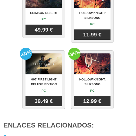
CRIMSON DESERT
HOLLOW KNIGHT:
SILKSONG
PC
PC
49.99 €
11.99 €
-50%
-35%
007 FIRST LIGHT
HOLLOW KNIGHT:
DELUXE EDITION
SILKSONG
PC
PC
39.49 €
12.99 €
ENLACES RELACIONADOS: