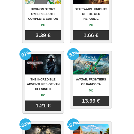
DIGIMON STORY
STAR WARS: KNIGHTS
CYBER SLEUTH:
OF THE OLD
COMPLETE EDITION
REPUBLIC
PC
PC
3.39 €
1.66 €
-91%
-53%
THE INCREDIBLE
AVATAR: FRONTIERS
ADVENTURES OF VAN
OF PANDORA
HELSING II
PC
PC
13.99 €
1.21 €
-53%
-67%