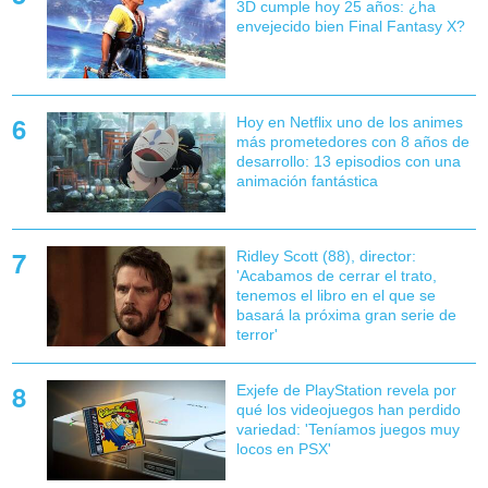
3D cumple hoy 25 años: ¿ha
envejecido bien Final Fantasy X?
Hoy en Netflix uno de los animes
más prometedores con 8 años de
desarrollo: 13 episodios con una
animación fantástica
Ridley Scott (88), director:
'Acabamos de cerrar el trato,
tenemos el libro en el que se
basará la próxima gran serie de
terror'
Exjefe de PlayStation revela por
qué los videojuegos han perdido
variedad: 'Teníamos juegos muy
locos en PSX'