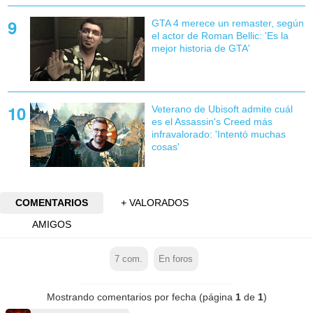
GTA 4 merece un remaster, según
el actor de Roman Bellic: 'Es la
mejor historia de GTA'
Veterano de Ubisoft admite cuál
es el Assassin's Creed más
infravalorado: 'Intentó muchas
cosas'
COMENTARIOS
+ VALORADOS
AMIGOS
7
com.
En foros
Mostrando comentarios por fecha (página
1
de
1
)