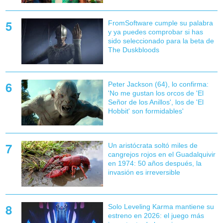
FromSoftware cumple su palabra
y ya puedes comprobar si has
sido seleccionado para la beta de
The Duskbloods
Peter Jackson (64), lo confirma:
'No me gustan los orcos de 'El
Señor de los Anillos', los de 'El
Hobbit' son formidables'
Un aristócrata soltó miles de
cangrejos rojos en el Guadalquivir
en 1974: 50 años después, la
invasión es irreversible
Solo Leveling Karma mantiene su
estreno en 2026: el juego más