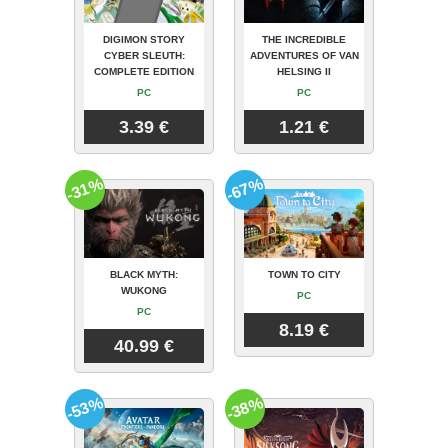
DIGIMON STORY
THE INCREDIBLE
CYBER SLEUTH:
ADVENTURES OF VAN
COMPLETE EDITION
HELSING II
PC
PC
3.39 €
1.21 €
-31%
-67%
BLACK MYTH:
TOWN TO CITY
WUKONG
PC
PC
8.19 €
40.99 €
-53%
-38%