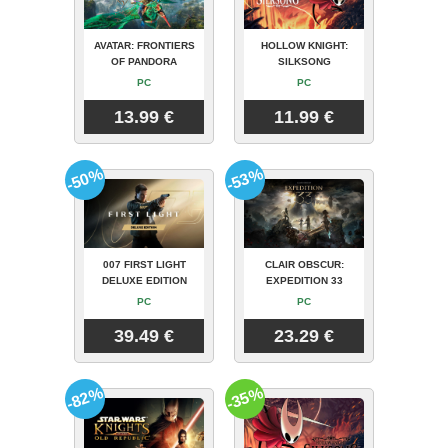
AVATAR: FRONTIERS
HOLLOW KNIGHT:
OF PANDORA
SILKSONG
PC
PC
13.99 €
11.99 €
-50%
-53%
007 FIRST LIGHT
CLAIR OBSCUR:
DELUXE EDITION
EXPEDITION 33
PC
PC
39.49 €
23.29 €
-82%
-35%