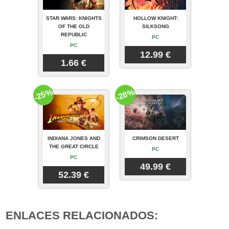
STAR WARS: KNIGHTS
HOLLOW KNIGHT:
OF THE OLD
SILKSONG
REPUBLIC
PC
PC
12.99 €
1.66 €
-25%
-28%
INDIANA JONES AND
CRIMSON DESERT
THE GREAT CIRCLE
PC
PC
49.99 €
52.39 €
ENLACES RELACIONADOS: