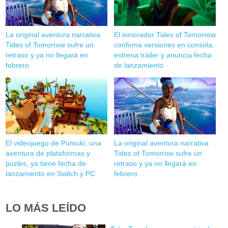
La original aventura narrativa
El innovador Tides of Tomorrow
Tides of Tomorrow sufre un
confirma versiones en consola,
retraso y ya no llegará en
estrena tráiler y anuncia fecha
febrero
de lanzamiento
El videojuego de Pumuki, una
La original aventura narrativa
aventura de plataformas y
Tides of Tomorrow sufre un
puzles, ya tiene fecha de
retraso y ya no llegará en
lanzamiento en Switch y PC
febrero
LO MÁS LEÍDO