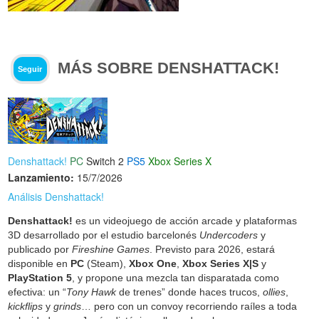
MÁS SOBRE DENSHATTACK!
Seguir
Denshattack!
PC
Switch 2
PS5
Xbox Series X
Lanzamiento:
15/7/2026
Análisis Denshattack!
Denshattack!
es un videojuego de acción arcade y plataformas
3D desarrollado por el estudio barcelonés
Undercoders
y
publicado por
Fireshine Games
. Previsto para 2026, estará
disponible en
PC
(Steam),
Xbox One
,
Xbox Series X|S
y
PlayStation 5
, y propone una mezcla tan disparatada como
efectiva: un “
Tony Hawk
de trenes” donde haces trucos,
ollies
,
kickflips
y
grinds
… pero con un convoy recorriendo raíles a toda