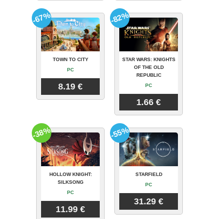
-67%
-82%
TOWN TO CITY
STAR WARS: KNIGHTS
OF THE OLD
PC
REPUBLIC
8.19 €
PC
1.66 €
-38%
-55%
HOLLOW KNIGHT:
STARFIELD
SILKSONG
PC
PC
31.29 €
11.99 €