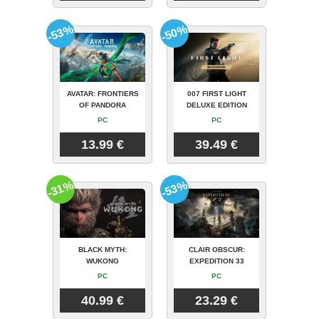
-53%
-50%
AVATAR: FRONTIERS
007 FIRST LIGHT
OF PANDORA
DELUXE EDITION
PC
PC
13.99 €
39.49 €
-31%
-53%
BLACK MYTH:
CLAIR OBSCUR:
WUKONG
EXPEDITION 33
PC
PC
40.99 €
23.29 €