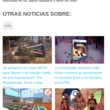
velocidad en un Japón distópico y lleno de color.
OTRAS NOTICIAS SOBRE:
indie
Se presenta un nuevo ARPG
La entrañable aventura indie
para Steam y su creador habla
Koira confirma su lanzamiento
de sus inspiraciones: The
en formato físico y en España
Mandalorian, Dune y Max
para PS5
Payne