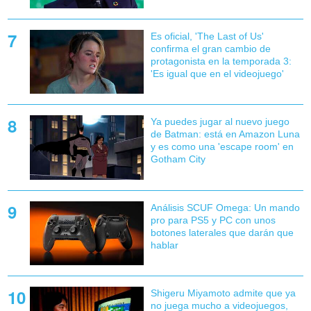
Es oficial, 'The Last of Us'
confirma el gran cambio de
protagonista en la temporada 3:
'Es igual que en el videojuego'
Ya puedes jugar al nuevo juego
de Batman: está en Amazon Luna
y es como una 'escape room' en
Gotham City
Análisis SCUF Omega: Un mando
pro para PS5 y PC con unos
botones laterales que darán que
hablar
Shigeru Miyamoto admite que ya
no juega mucho a videojuegos,