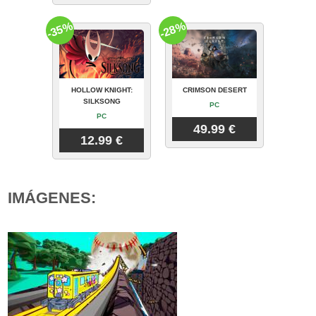
-35%
-28%
HOLLOW KNIGHT:
CRIMSON DESERT
SILKSONG
PC
PC
49.99 €
12.99 €
IMÁGENES: