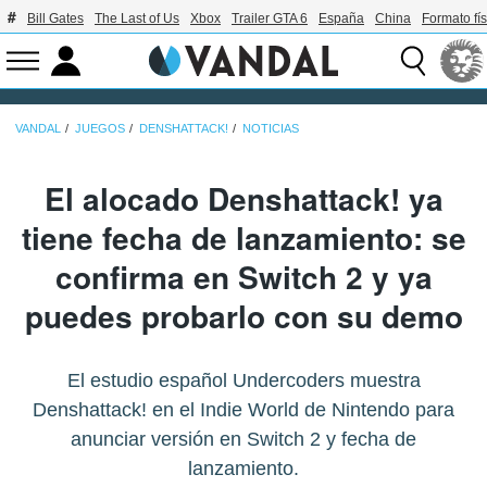
Bill Gates
The Last of Us
Xbox
Trailer GTA 6
España
China
Formato fís
VANDAL
JUEGOS
DENSHATTACK!
NOTICIAS
El alocado Denshattack! ya
tiene fecha de lanzamiento: se
confirma en Switch 2 y ya
puedes probarlo con su demo
El estudio español Undercoders muestra
Denshattack! en el Indie World de Nintendo para
anunciar versión en Switch 2 y fecha de
lanzamiento.