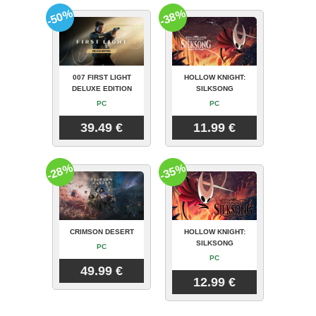
-50%
-38%
007 FIRST LIGHT
HOLLOW KNIGHT:
DELUXE EDITION
SILKSONG
PC
PC
39.49 €
11.99 €
-28%
-35%
CRIMSON DESERT
HOLLOW KNIGHT:
SILKSONG
PC
PC
49.99 €
12.99 €