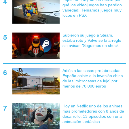
qué los videojuegos han perdido
variedad: 'Teníamos juegos muy
locos en PSX'
Subieron su juego a Steam,
estaba roto y Valve se lo arregló
sin avisar: 'Seguimos en shock'
Adiós a las casas prefabricadas:
España asiste a la invasión china
de las 'microcasas de lujo' por
menos de 70.000 euros
Hoy en Netflix uno de los animes
más prometedores con 8 años de
desarrollo: 13 episodios con una
animación fantástica