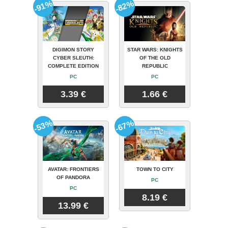
-91%
-82%
DIGIMON STORY
STAR WARS: KNIGHTS
CYBER SLEUTH:
OF THE OLD
COMPLETE EDITION
REPUBLIC
PC
PC
3.39 €
1.66 €
-53%
-67%
AVATAR: FRONTIERS
TOWN TO CITY
OF PANDORA
PC
PC
8.19 €
13.99 €