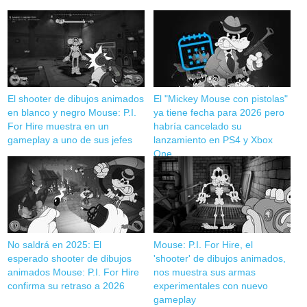
El shooter de dibujos animados
El "Mickey Mouse con pistolas"
en blanco y negro Mouse: P.I.
ya tiene fecha para 2026 pero
For Hire muestra en un
habría cancelado su
gameplay a uno de sus jefes
lanzamiento en PS4 y Xbox
One
No saldrá en 2025: El
Mouse: P.I. For Hire, el
esperado shooter de dibujos
'shooter' de dibujos animados,
animados Mouse: P.I. For Hire
nos muestra sus armas
confirma su retraso a 2026
experimentales con nuevo
gameplay