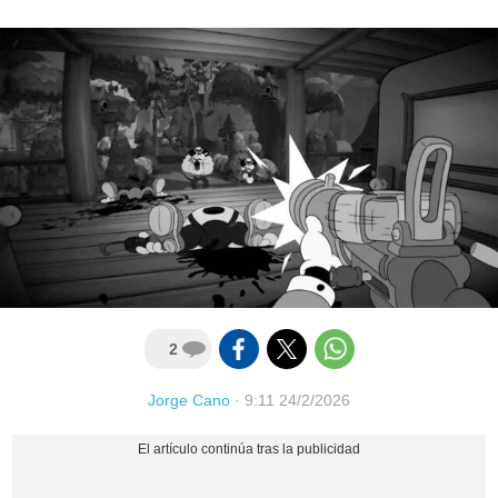
2
Jorge Cano
·
9:11 24/2/2026