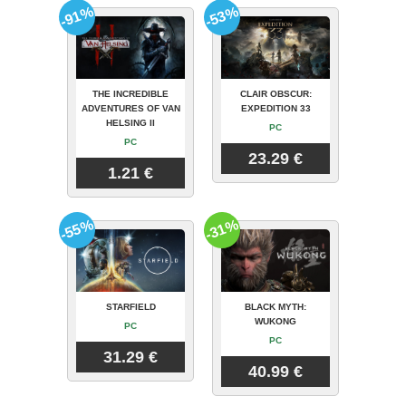
-91%
-53%
THE INCREDIBLE
CLAIR OBSCUR:
ADVENTURES OF VAN
EXPEDITION 33
HELSING II
PC
PC
23.29 €
1.21 €
-55%
-31%
STARFIELD
BLACK MYTH:
WUKONG
PC
PC
31.29 €
40.99 €