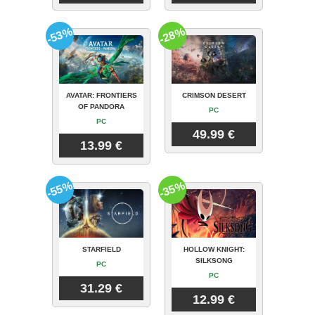
-53%
-28%
AVATAR: FRONTIERS
CRIMSON DESERT
OF PANDORA
PC
PC
49.99 €
13.99 €
-55%
-35%
STARFIELD
HOLLOW KNIGHT:
SILKSONG
PC
PC
31.29 €
12.99 €