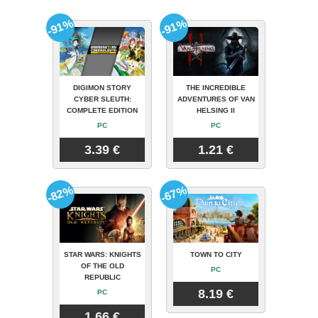
-91%
-91%
DIGIMON STORY
THE INCREDIBLE
CYBER SLEUTH:
ADVENTURES OF VAN
COMPLETE EDITION
HELSING II
PC
PC
3.39 €
1.21 €
-82%
-67%
STAR WARS: KNIGHTS
TOWN TO CITY
OF THE OLD
PC
REPUBLIC
8.19 €
PC
1.66 €