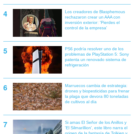
Los creadores de Blasphemous
rechazaron crear un AAA con
inversión exterior: 'Pierdes el
control de la empresa'
PS6 podría resolver uno de los
problemas de PlayStation 5: Sony
patenta un renovado sistema de
refrigeración
Marruecos cambia de estrategia:
drones y biopesticidas para frenar
la plaga que devora 80 toneladas
de cultivos al día
Si amas El Señor de los Anillos y
'El Silmarillion', este libro narra el
origen de la fantasía de Tolkien y