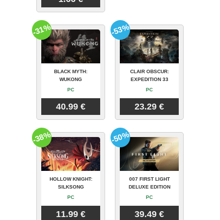
-31%
-53%
BLACK MYTH:
CLAIR OBSCUR:
WUKONG
EXPEDITION 33
PC
PC
40.99 €
23.29 €
-38%
-50%
HOLLOW KNIGHT:
007 FIRST LIGHT
SILKSONG
DELUXE EDITION
PC
PC
11.99 €
39.49 €