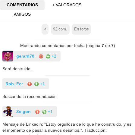
COMENTARIOS
+ VALORADOS
AMIGOS
<
92
com.
En foros
Mostrando comentarios por fecha (página
7
de
7
)
gerard78
+2
Será destruido..
Rob_Fer
+1
Buscando la recomendación
Zeigon
+1
Mensaje de Linkedin: "Estoy orgullosa de lo que he construido, y es
el momento de pasar a nuevos desafíos.". Traducción: