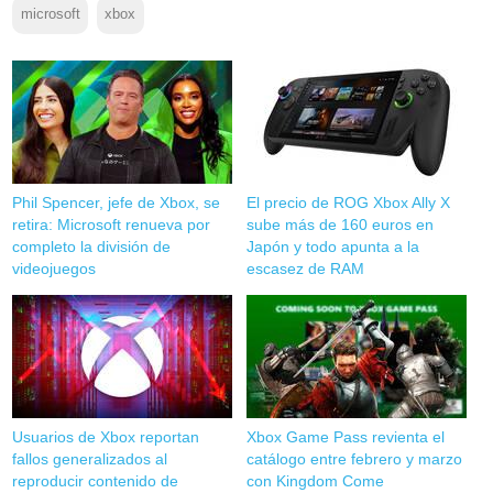
microsoft
xbox
Phil Spencer, jefe de Xbox, se
El precio de ROG Xbox Ally X
retira: Microsoft renueva por
sube más de 160 euros en
completo la división de
Japón y todo apunta a la
videojuegos
escasez de RAM
Usuarios de Xbox reportan
Xbox Game Pass revienta el
fallos generalizados al
catálogo entre febrero y marzo
reproducir contenido de
con Kingdom Come