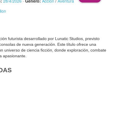
:
28/4/2026
·
Género:
Acción
/
Aventura
lion
ión futurista desarrollado por Lunatic Studios, previsto
onsolas de nueva generación. Este título ofrece una
n universo de ciencia ficción, donde exploración, combate
ra apasionante.
DAS