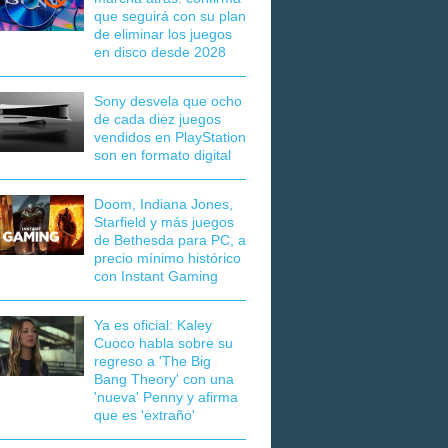
que seguirá con su plan
de eliminar los juegos
en disco desde 2028
Sony desvela que ocho
de cada diez juegos
vendidos en PlayStation
son en formato digital
Doom, Indiana Jones,
Starfield y más juegos
de Bethesda para PC, a
precio mínimo histórico
con Instant Gaming
Ya es oficial: Kaley
Cuoco habla sobre su
regreso a 'The Big
Bang Theory' con una
'nueva' Penny y afirma
que es 'extraño'