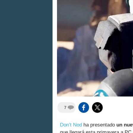
7
Don’t Nod
ha presentado
un nue
que llegará esta primavera a P