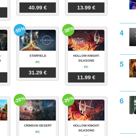
40.99 €
13.99 €
-55%
-38%
:
STARFIELD
HOLLOW KNIGHT:
3
SILKSONG
PC
PC
31.29 €
11.99 €
-28%
-35%
Y
CRIMSON DESERT
HOLLOW KNIGHT:
SILKSONG
PC