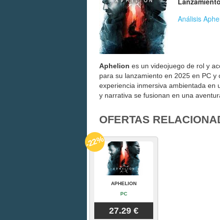
Lanzamiento
Análisis Aphe
Aphelion
es un videojuego de rol y acc
para su lanzamiento en 2025 en PC y c
experiencia inmersiva ambientada en u
y narrativa se fusionan en una aventu
OFERTAS RELACIONA
-22%
APHELION
PC
27.29 €