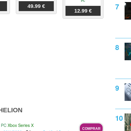
PC
49.99 €
12.99 €
HELION
PC
Xbox Series X
COMPRAR