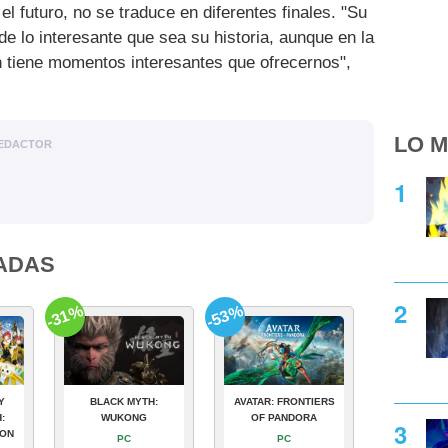
el futuro, no se traduce en diferentes finales. "Su
e lo interesante que sea su historia, aunque en la
n tiene momentos interesantes que ofrecernos",
LO M
EDACTOR
ADAS
-31%
-53%
Y
BLACK MYTH:
AVATAR: FRONTIERS
:
WUKONG
OF PANDORA
ION
PC
PC