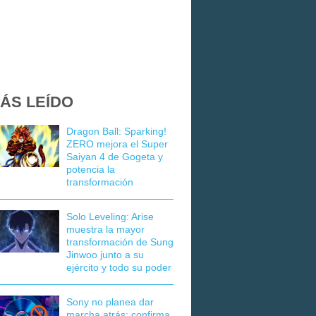
ÁS LEÍDO
Dragon Ball: Sparking!
ZERO mejora el Super
Saiyan 4 de Gogeta y
potencia la
transformación
Solo Leveling: Arise
muestra la mayor
transformación de Sung
Jinwoo junto a su
ejército y todo su poder
Sony no planea dar
marcha atrás: confirma