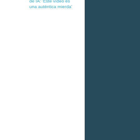
de IA: 'Este vídeo es
una auténtica mierda'