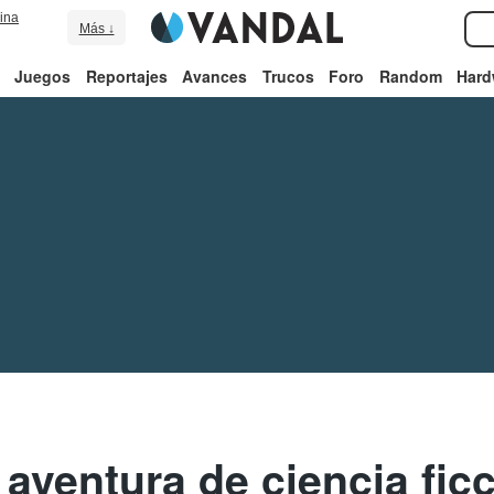
ina
Más ↓
Juegos
Reportajes
Avances
Trucos
Foro
Random
Hard
 aventura de ciencia fic