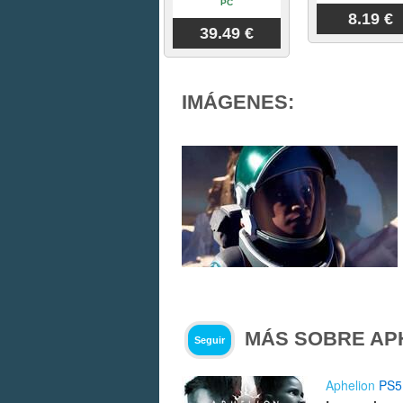
PC
8.19 €
39.49 €
IMÁGENES:
MÁS SOBRE AP
Seguir
Aphelion
PS5