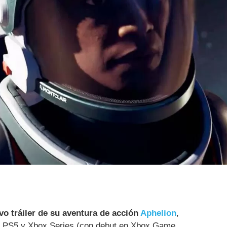
vo tráiler de su aventura de acción
Aphelion
,
C, PS5 y Xbox Series (con debut en Xbox Game