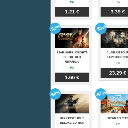
PC
PC
1.21 €
3.39 €
-82%
-53%
STAR WARS: KNIGHTS
CLAIR OBSCUR
OF THE OLD
EXPEDITION 3
REPUBLIC
PC
PC
23.29 €
1.66 €
-50%
-67%
007 FIRST LIGHT
TOWN TO CIT
DELUXE EDITION
PC