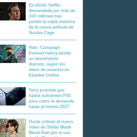
Es oficial: Netflix
demandada por más de
100 millones tras
perder la copia maestra
de la nueva película de
Nicolas Cage
Halo: Campaign
Evolved habría tenido
un lanzamiento
discreto, según los
datos de usuarios en
Estados Unidos
Sony promete que
habrá suficientes PS5
para cubrir la demanda
hasta al menos 2027
Duras críticas al nuevo
vídeo de Stellar Blade
Blood Rain por el uso