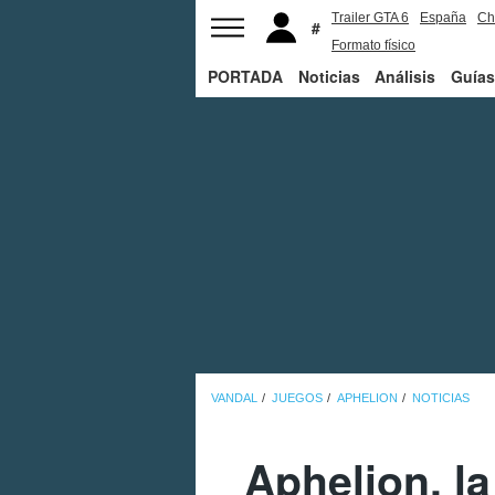
Trailer GTA 6
España
Ch
Formato físico
PORTADA
Noticias
Análisis
Guías
VANDAL
JUEGOS
APHELION
NOTICIAS
Aphelion, la