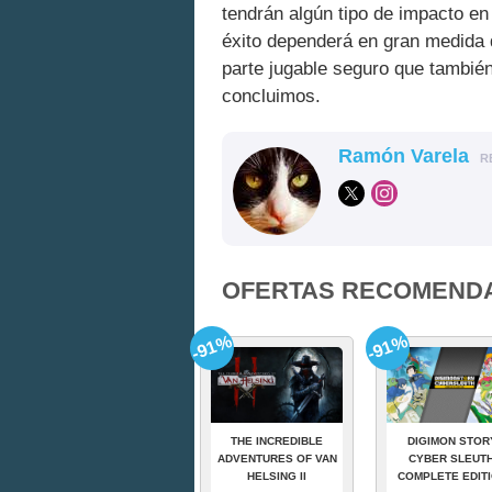
tendrán algún tipo de impacto en 
éxito dependerá en gran medida d
parte jugable seguro que tambié
concluimos.
Ramón Varela
R
OFERTAS RECOMEND
-91%
-91%
THE INCREDIBLE
DIGIMON STOR
ADVENTURES OF VAN
CYBER SLEUTH
HELSING II
COMPLETE EDIT