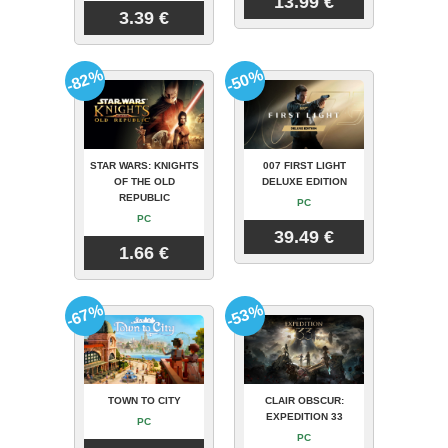
13.99 €
3.39 €
-82%
-50%
STAR WARS: KNIGHTS
007 FIRST LIGHT
OF THE OLD
DELUXE EDITION
REPUBLIC
PC
PC
39.49 €
1.66 €
-67%
-53%
TOWN TO CITY
CLAIR OBSCUR:
EXPEDITION 33
PC
PC