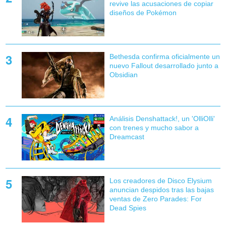
revive las acusaciones de copiar
diseños de Pokémon
Bethesda confirma oficialmente un
nuevo Fallout desarrollado junto a
Obsidian
Análisis Denshattack!, un 'OlliOlli'
con trenes y mucho sabor a
Dreamcast
Los creadores de Disco Elysium
anuncian despidos tras las bajas
ventas de Zero Parades: For
Dead Spies