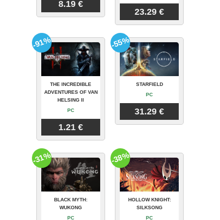
8.19 €
23.29 €
-91%
-55%
THE INCREDIBLE
STARFIELD
ADVENTURES OF VAN
PC
HELSING II
31.29 €
PC
1.21 €
-31%
-38%
BLACK MYTH:
HOLLOW KNIGHT:
WUKONG
SILKSONG
PC
PC