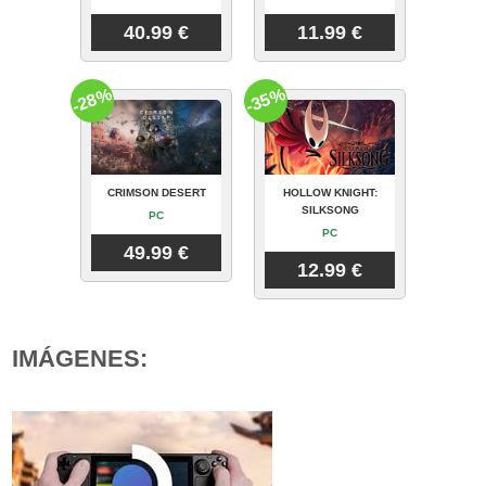
40.99 €
11.99 €
-28%
-35%
CRIMSON DESERT
HOLLOW KNIGHT:
SILKSONG
PC
PC
49.99 €
12.99 €
IMÁGENES: