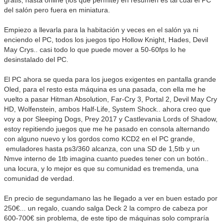
gratis, hasta online (los que permite) en resumen es tal cual el PC
del salón pero fuera en miniatura.
Empiezo a llevarla para la habitación y veces en el salón ya ni
enciendo el PC, todos los juegos tipo Hollow Knight, Hades, Devil
May Crys.. casi todo lo que puede mover a 50-60fps lo he
desinstalado del PC.
El PC ahora se queda para los juegos exigentes en pantalla grande
Oled, para el resto esta máquina es una pasada, con ella me he
vuelto a pasar Hitman Absolution, Far-Cry 3, Portal 2, Devil May Cry
HD, Wolfenstein, ambos Half-Life, System Shock.. ahora creo que
voy a por Sleeping Dogs, Prey 2017 y Castlevania Lords of Shadow,
estoy repitiendo juegos que me he pasado en consola alternando
con alguno nuevo y los gordos como KCD2 en el PC grande,
emuladores hasta ps3/360 alcanza, con una SD de 1,5tb y un
Nmve interno de 1tb imagina cuanto puedes tener con un botón..
una locura, y lo mejor es que su comunidad es tremenda, una
comunidad de verdad.
En precio de segundamano las he llegado a ver en buen estado por
250€... un regalo, cuando salga Deck 2 la compro de cabeza por
600-700€ sin problema, de este tipo de máquinas solo compraría