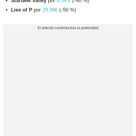
Stardew Valley
por
8,39 €
(-40 %)
Lies of P
por
29,99€
(-50 %)