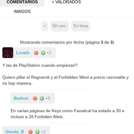
COMENTARIOS
+ VALORADOS
AMIGOS
<
50
com.
En foros
Mostrando comentarios por fecha (página
3
de
3
)
Lorath
+1
Y las de PlayStation cuando empiezan?
Quiero pillar el Ragnarok y el Forbidden West a precio razonable y
no hay manera.
Badrus
+0
En varias páginas de Keys como Fanatical ha estado a 30 e
incluso a 28 Forbiden West.
Ursula_B
+1