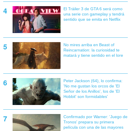
El Tráiler 3 de GTA 6 será como
una serie con gameplay y tendrá
sentido que se emita en Netflix
No mires arriba en Beast of
Reincarnation: la curiosidad te
matará y tiene sentido en el lore
Peter Jackson (64), lo confirma:
'No me gustan los orcos de 'El
Señor de los Anillos', los de 'El
Hobbit' son formidables'
Confirmado por Warner: 'Juego de
Tronos' prepara su primera
película con una de las mayores