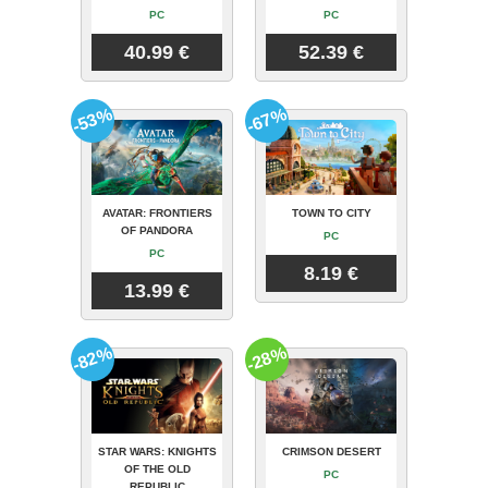
PC
PC
40.99 €
52.39 €
-53%
-67%
AVATAR: FRONTIERS
TOWN TO CITY
OF PANDORA
PC
PC
8.19 €
13.99 €
-82%
-28%
STAR WARS: KNIGHTS
CRIMSON DESERT
OF THE OLD
PC
REPUBLIC