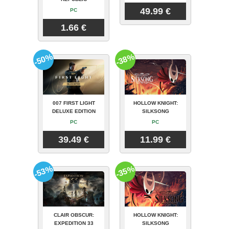
49.99 €
PC
1.66 €
-50%
-38%
007 FIRST LIGHT
HOLLOW KNIGHT:
DELUXE EDITION
SILKSONG
PC
PC
39.49 €
11.99 €
-53%
-35%
CLAIR OBSCUR:
HOLLOW KNIGHT:
EXPEDITION 33
SILKSONG