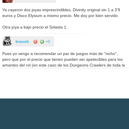
Ya cayeron dos joyas imprescindibles, Divinity original sin 1 a 3'9
euros y Disco Elysium a mismo precio. Me doy por bien servido.
Otra joya a bajo precio el Solasta 1.
braveh
+0
Pues yo vengo a recomendar un par de juegos más de "nicho",
pero que por el precio que tienen pueden ser apetecibles para los
amantes del rol (en este caso de los Dungeons Crawlers de toda la
vida, rollo Legend Of Grimrock):
- The Fall of the Dungeon Guardians (7,95 euros)
- Tower of Mask (4,95 euros)
Battushi
+0
Ayer por la mañana me pille el Black Mesa, 19'50€... 6 horas
despues a 5€... el cabreo (conmigo mismo) es maximo en estos
momentos.