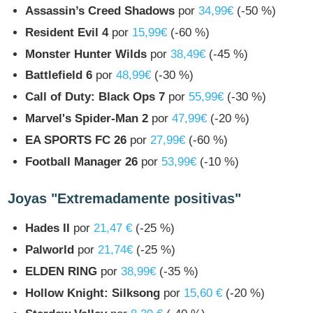
Assassin’s Creed Shadows
por
34,99€
(-50 %)
Resident Evil 4
por
15,99€
(-60 %)
Monster Hunter Wilds
por
38,49€
(-45 %)
Battlefield 6
por
48,99€
(-30 %)
Call of Duty: Black Ops 7
por
55,99€
(-30 %)
Marvel's Spider-Man 2
por
47,99€
(-20 %)
EA SPORTS FC 26
por
27,99€
(-60 %)
Football Manager 26
por
53,99€
(-10 %)
Joyas "Extremadamente positivas"
Hades II
por
21,47 €
(-25 %)
Palworld
por
21,74€
(-25 %)
ELDEN RING
por
38,99€
(-35 %)
Hollow Knight: Silksong
por
15,60 €
(-20 %)