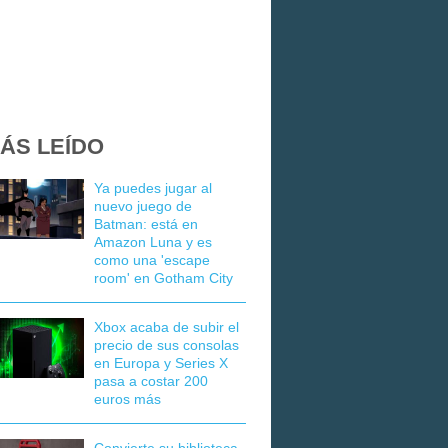
ÁS LEÍDO
Ya puedes jugar al
nuevo juego de
Batman: está en
Amazon Luna y es
como una 'escape
room' en Gotham City
Xbox acaba de subir el
precio de sus consolas
en Europa y Series X
pasa a costar 200
euros más