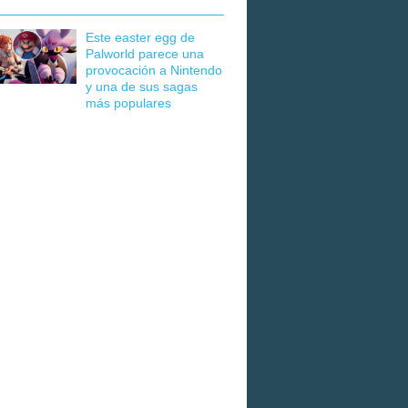
Este easter egg de
Palworld parece una
provocación a Nintendo
y una de sus sagas
más populares