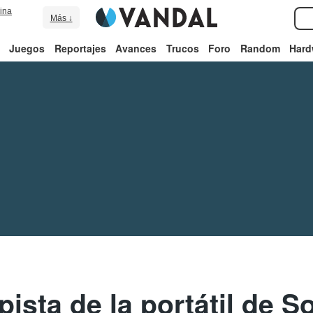
ina
Más ↓
Juegos
Reportajes
Avances
Trucos
Foro
Random
Hard
pista de la portátil de S