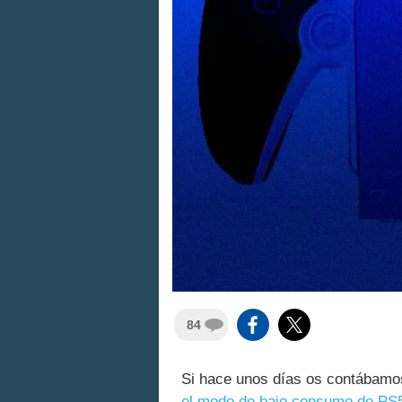
84
Si hace unos días os contábam
el modo de bajo consumo de PS