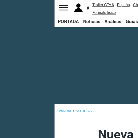
Trailer GTA 6
España
Ch
Formato físico
PORTADA
Noticias
Análisis
Guías
VANDAL
NOTICIAS
Nueva 