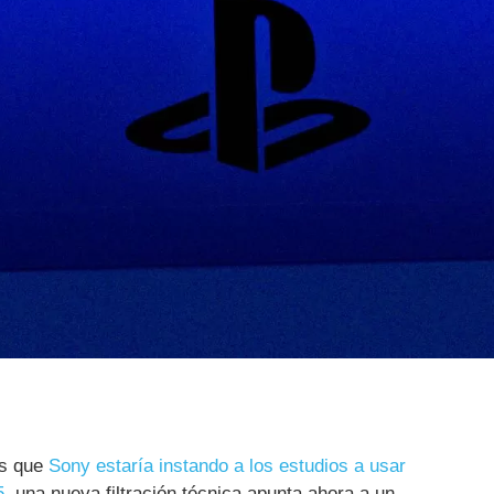
os que
Sony estaría instando a los estudios a usar
5
, una nueva filtración técnica apunta ahora a un