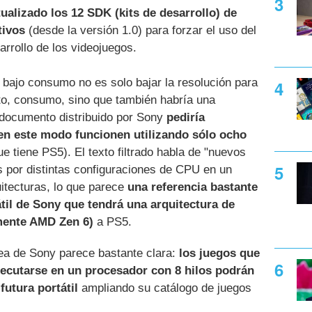
tualizado los 12 SDK (kits de desarrollo) de
tivos
(desde la versión 1.0) para forzar el uso del
rrollo de los videojuegos.
 bajo consumo no es solo bajar la resolución para
nto, consumo, sino que también habría una
l documento distribuido por Sony
pediría
 en este modo funcionen utilizando sólo ocho
ue tiene PS5). El texto filtrado habla de "nuevos
 por distintas configuraciones de CPU en un
itecturas, lo que parece
una referencia bastante
átil de Sony que tendrá una arquitectura de
mente AMD Zen 6)
a PS5.
dea de Sony parece bastante clara:
los juegos que
jecutarse en un procesador con 8 hilos podrán
futura portátil
ampliando su catálogo de juegos