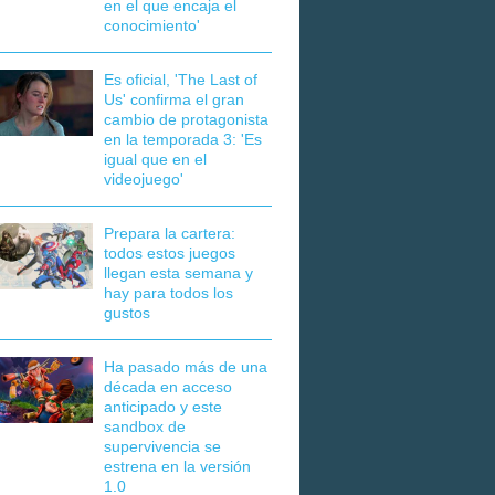
en el que encaja el
conocimiento'
Es oficial, 'The Last of
Us' confirma el gran
cambio de protagonista
en la temporada 3: 'Es
igual que en el
videojuego'
Prepara la cartera:
todos estos juegos
llegan esta semana y
hay para todos los
gustos
Ha pasado más de una
década en acceso
anticipado y este
sandbox de
supervivencia se
estrena en la versión
1.0