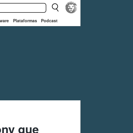
ware
Plataformas
Podcast
ony que