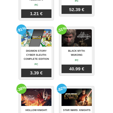
PC
PC
52.39 €
1.21 €
-91%
-31%
DIGIMON STORY
BLACK MYTH:
CYBER SLEUTH:
WUKONG
COMPLETE EDITION
PC
PC
40.99 €
3.39 €
-38%
-82%
HOLLOW KNIGHT:
STAR WARS: KNIGHTS