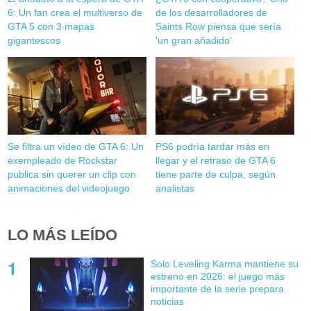
6: Un fan crea el multiverso de
de los desarrolladores de
GTA 5 con 3 mapas
Saints Row piensa que sería
gigantescos
'un gran añadido'
Se filtra un vídeo de GTA 6: Un
PS6 podría tardar más en
exempleado de Rockstar
llegar y el retraso de GTA 6
publica sin querer un clip con
tiene parte de culpa, según
animaciones del videojuego
analistas
LO MÁS LEÍDO
Solo Leveling Karma mantiene su
estreno en 2026: el juego más
importante de la serie prepara
noticias