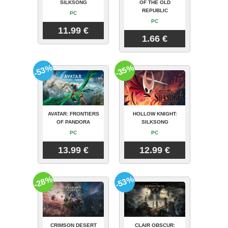
SILKSONG
OF THE OLD
REPUBLIC
PC
PC
11.99 €
1.66 €
-53%
-35%
AVATAR: FRONTIERS
HOLLOW KNIGHT:
OF PANDORA
SILKSONG
PC
PC
13.99 €
12.99 €
-28%
-53%
CRIMSON DESERT
CLAIR OBSCUR: