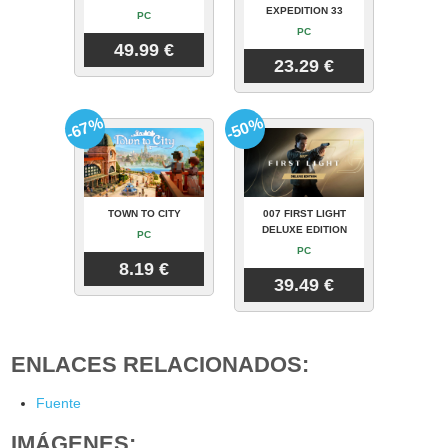
EXPEDITION 33
PC
PC
49.99 €
23.29 €
-67%
-50%
TOWN TO CITY
007 FIRST LIGHT
DELUXE EDITION
PC
PC
8.19 €
39.49 €
ENLACES RELACIONADOS:
Fuente
IMÁGENES: