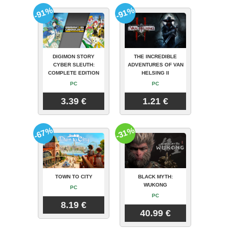
-91%
-91%
DIGIMON STORY
THE INCREDIBLE
CYBER SLEUTH:
ADVENTURES OF VAN
COMPLETE EDITION
HELSING II
PC
PC
3.39 €
1.21 €
-67%
-31%
TOWN TO CITY
BLACK MYTH:
WUKONG
PC
PC
8.19 €
40.99 €