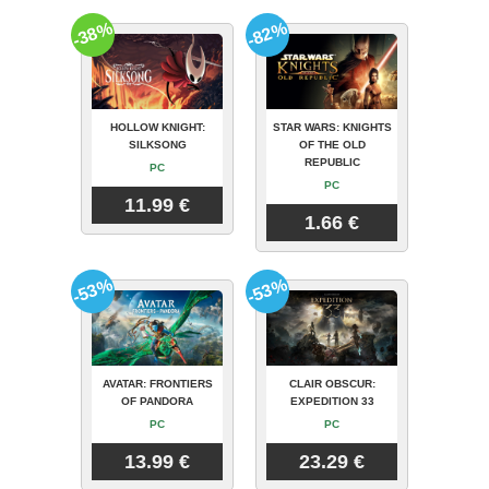
-38%
-82%
HOLLOW KNIGHT:
STAR WARS: KNIGHTS
SILKSONG
OF THE OLD
REPUBLIC
PC
PC
11.99 €
1.66 €
-53%
-53%
AVATAR: FRONTIERS
CLAIR OBSCUR:
OF PANDORA
EXPEDITION 33
PC
PC
13.99 €
23.29 €