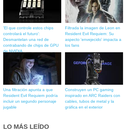
'El que controle estos chips
Filtrada la imagen de Leon en
controlará el futuro':
Resident Evil Requiem: Su
Desmantelan una red de
aspecto 'envejecido' impacta a
contrabando de chips de GPU
los fans
de NVIDIA
Una filtración apunta a que
Construyen un PC gaming
Resident Evil Requiem podría
inspirado en ARC Raiders con
incluir un segundo personaje
cables, tubos de metal y la
jugable
gráfica en el exterior
LO MÁS LEÍDO