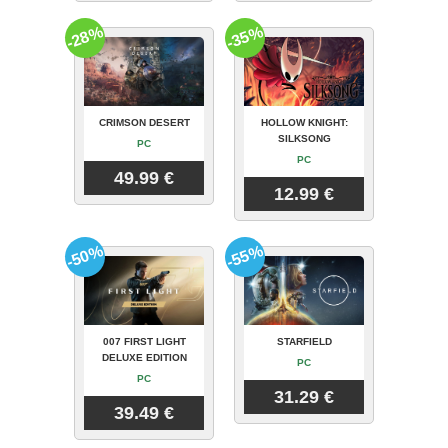
-28%
-35%
CRIMSON DESERT
HOLLOW KNIGHT:
SILKSONG
PC
PC
49.99 €
12.99 €
-50%
-55%
007 FIRST LIGHT
STARFIELD
DELUXE EDITION
PC
PC
31.29 €
39.49 €