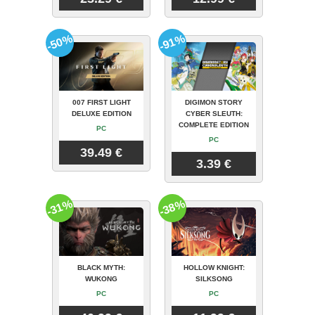
-50%
-91%
007 FIRST LIGHT
DIGIMON STORY
DELUXE EDITION
CYBER SLEUTH:
COMPLETE EDITION
PC
PC
39.49 €
3.39 €
-31%
-38%
BLACK MYTH:
HOLLOW KNIGHT:
WUKONG
SILKSONG
PC
PC