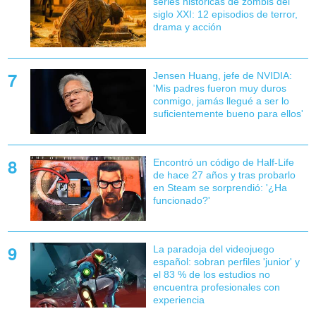
series históricas de zombis del
siglo XXI: 12 episodios de terror,
drama y acción
Jensen Huang, jefe de NVIDIA:
'Mis padres fueron muy duros
conmigo, jamás llegué a ser lo
suficientemente bueno para ellos'
Encontró un código de Half-Life
de hace 27 años y tras probarlo
en Steam se sorprendió: '¿Ha
funcionado?'
La paradoja del videojuego
español: sobran perfiles 'junior' y
el 83 % de los estudios no
encuentra profesionales con
experiencia