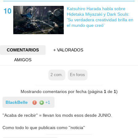
Katsuhiro Harada habla sobre
Hidetaka Miyazaki y Dark Souls:
'Su verdadera creatividad brilla en
el mundo que creó'
COMENTARIOS
+ VALORADOS
AMIGOS
2
com.
En foros
Mostrando comentarios por fecha (página
1
de
1
)
BlackBelle
+1
''Acaba de recibir'' = llevan los mods esos desde JUNIO.
Como todo lo que publicais como ''noticia''