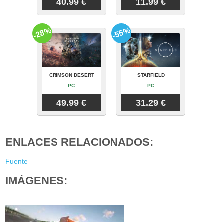
40.99 €
11.99 €
-28%
-55%
CRIMSON DESERT
STARFIELD
PC
PC
49.99 €
31.29 €
ENLACES RELACIONADOS:
Fuente
IMÁGENES: