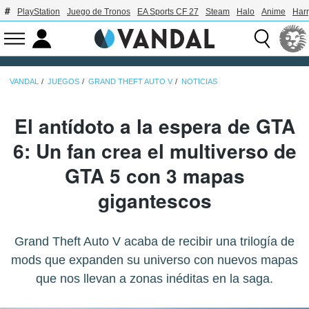
PlayStation
Juego de Tronos
EA Sports CF 27
Steam
Halo
Anime
Harr
VANDAL
JUEGOS
GRAND THEFT AUTO V
NOTICIAS
El antídoto a la espera de GTA
6: Un fan crea el multiverso de
GTA 5 con 3 mapas
gigantescos
Grand Theft Auto V acaba de recibir una trilogía de
mods que expanden su universo con nuevos mapas
que nos llevan a zonas inéditas en la saga.