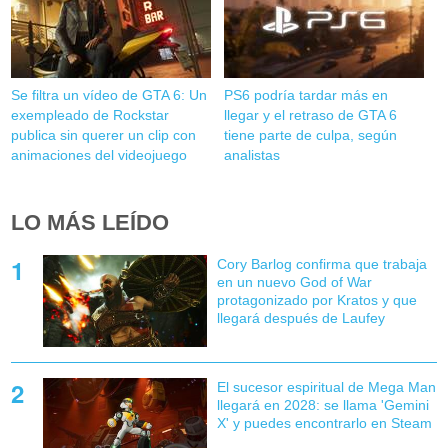
Se filtra un vídeo de GTA 6: Un
PS6 podría tardar más en
exempleado de Rockstar
llegar y el retraso de GTA 6
publica sin querer un clip con
tiene parte de culpa, según
animaciones del videojuego
analistas
LO MÁS LEÍDO
Cory Barlog confirma que trabaja
en un nuevo God of War
protagonizado por Kratos y que
llegará después de Laufey
El sucesor espiritual de Mega Man
llegará en 2028: se llama 'Gemini
X' y puedes encontrarlo en Steam