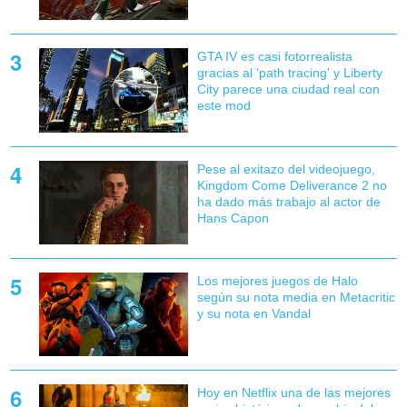
GTA IV es casi fotorrealista
gracias al 'path tracing' y Liberty
City parece una ciudad real con
este mod
Pese al exitazo del videojuego,
Kingdom Come Deliverance 2 no
ha dado más trabajo al actor de
Hans Capon
Los mejores juegos de Halo
según su nota media en Metacritic
y su nota en Vandal
Hoy en Netflix una de las mejores