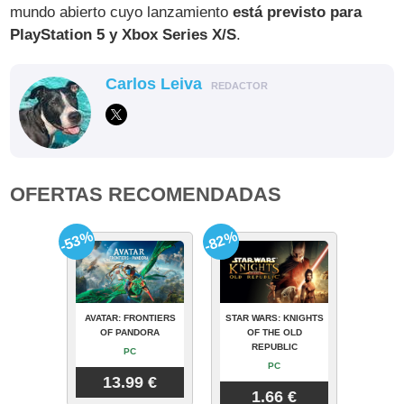
mundo abierto cuyo lanzamiento
está previsto para
PlayStation 5 y Xbox Series X/S
.
Carlos Leiva
REDACTOR
OFERTAS RECOMENDADAS
-53%
-82%
AVATAR: FRONTIERS
STAR WARS: KNIGHTS
OF PANDORA
OF THE OLD
REPUBLIC
PC
PC
13.99 €
1.66 €