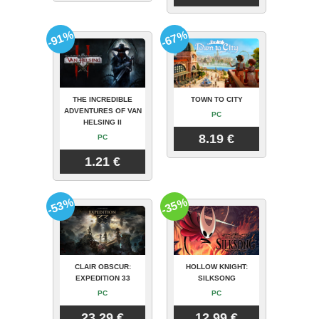
-91%
-67%
THE INCREDIBLE
TOWN TO CITY
ADVENTURES OF VAN
PC
HELSING II
8.19 €
PC
1.21 €
-53%
-35%
CLAIR OBSCUR:
HOLLOW KNIGHT:
EXPEDITION 33
SILKSONG
PC
PC
23.29 €
12.99 €