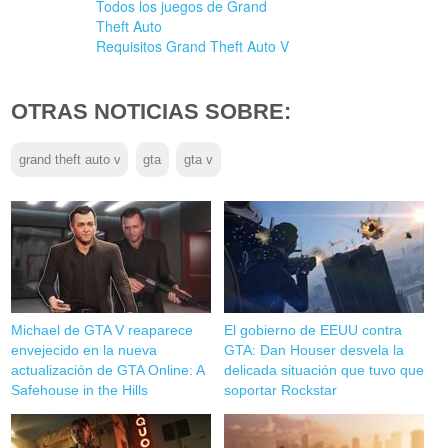
Todos los juegos de Grand
Theft Auto
Requisitos Grand Theft Auto V
OTRAS NOTICIAS SOBRE:
grand theft auto v
gta
gta v
Michael de GTA V reaparece
El gobierno de EEUU contra
envejecido en la nueva
GTA: Dan Houser desvela la
actualización de GTA Online: A
delicada situación que tuvo que
Safehouse in the Hills
soportar Rockstar