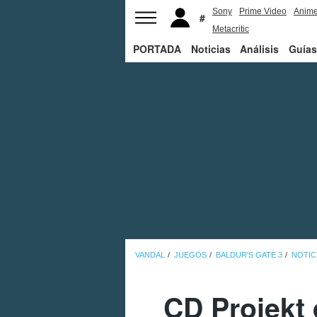
Sony
Prime Video
Anim
Metacritic
PORTADA
Noticias
Análisis
Guías
VANDAL
JUEGOS
BALDUR'S GATE 3
NOTIC
CD Projekt 