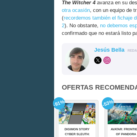
The Witcher 4
avanza en su des
otra ocasión
, con un equipo de t
(
recordemos también el fichaje 
2
). No obstante,
no debemos esp
confirmado que no estará listo p
Jesús Bella
RED
OFERTAS RECOMEND
-91%
-53%
DIGIMON STORY
AVATAR: FRONTI
CYBER SLEUTH:
OF PANDORA