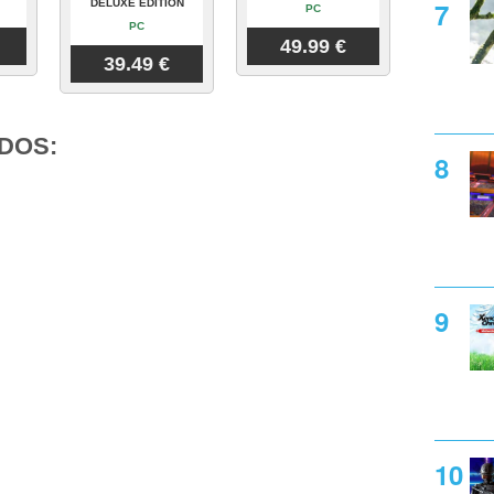
DELUXE EDITION
PC
PC
49.99 €
39.49 €
DOS: