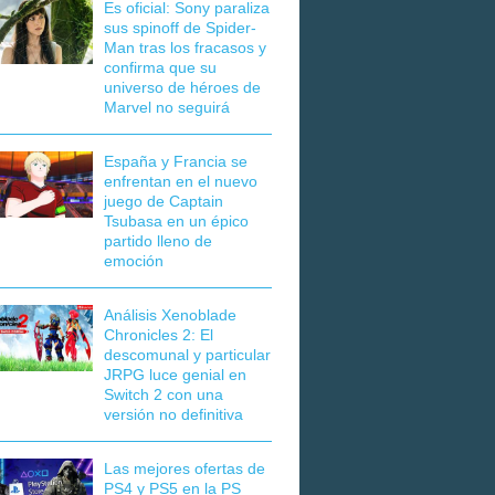
Es oficial: Sony paraliza
sus spinoff de Spider-
Man tras los fracasos y
confirma que su
universo de héroes de
Marvel no seguirá
España y Francia se
enfrentan en el nuevo
juego de Captain
Tsubasa en un épico
partido lleno de
emoción
Análisis Xenoblade
Chronicles 2: El
descomunal y particular
JRPG luce genial en
Switch 2 con una
versión no definitiva
Las mejores ofertas de
PS4 y PS5 en la PS