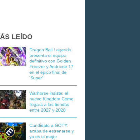
ÁS LEÍDO
Dragon Ball Legends
presenta el equipo
definitivo con Golden
Freezer y Androide 17
en el épico final de
'Super'
Warhorse insiste: el
nuevo Kingdom Come
llegará a las tiendas
entre 2027 y 2028
Candidato a GOTY:
acaba de estrenarse y
ya es el mejor