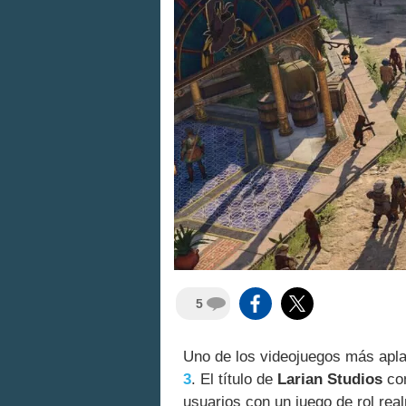
5
Uno de los videojuegos más apla
3
. El título de
Larian Studios
con
usuarios con un juego de rol rea