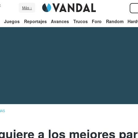
e
Más ↓
Juegos
Reportajes
Avances
Trucos
Foro
Random
Hard
IAS
quiere a los mejores pa