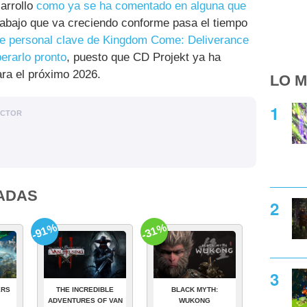
arrollo
como ya se ha comentado en alguna que
rabajo que va creciendo conforme pasa el tiempo
de personal clave de Kingdom Come: Deliverance
erarlo pronto
, puesto que CD Projekt ya ha
ara el próximo 2026.
LO M
ACTOR
ADAS
-91%
-31%
ERS
THE INCREDIBLE
BLACK MYTH:
ADVENTURES OF VAN
WUKONG