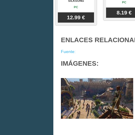
SILKSONG
PC
PC
8.19 €
12.99 €
ENLACES RELACIONA
Fuente:
IMÁGENES: