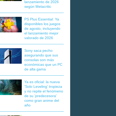
lanzamiento de 2026
según Metacritic
PS Plus Essential: Ya
disponibles los juegos
de agosto, incluyendo
el lanzamiento mejor
valorado de 2026
Sony saca pecho
asegurando que sus
consolas son más
económicas que un PC
de alta gama
Ya es oficial: la nueva
'Solo Leveling' tropieza
y no repite el fenómeno
de su 'predecesora'
como gran anime del
año