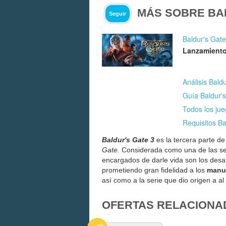
MÁS SOBRE BAL
Seguir
Baldur's Gate
Lanzamiento
Análisis Bald
Guía Baldur's
Todos los jue
Requisitos Ba
Baldur's Gate 3
es la tercera parte d
Gate
. Considerada como una de las seri
encargados de darle vida son los desa
prometiendo gran fidelidad a los
manu
así como a la serie que dio origen a al
OFERTAS RELACIONA