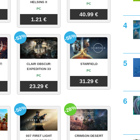
HELSING II
PC
PC
40.99 €
1.21 €
-53%
-55%
T:
CLAIR OBSCUR:
STARFIELD
EXPEDITION 33
PC
PC
31.29 €
23.29 €
-50%
-28%
Y
007 FIRST LIGHT
CRIMSON DESERT