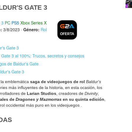
DUR'S GATE 3
 3
PC
PS5
Xbox Series X
:
3/8/2023
·
Género:
Rol
OFERTA
ur's Gate 3
 Gate 3 al 100%: Trucos, secretos y consejos
gos de Baldur's Gate
ldur's Gate 3
e la emblemática
saga de videojuegos de rol
Baldur's
es más influyentes de la historia, en esta ocasión, los
rrolladores de
Larian Studios
, creadores de
Divinity
,
ales de
Dragones y Mazmorras
en su quinta edición
,
 rol occidental más puro en los videojuegos .
DAS