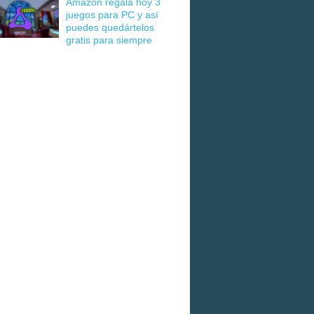
Amazon regala hoy 3
juegos para PC y así
puedes quedártelos
gratis para siempre