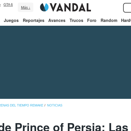
o
GTA 6
Más ↓
Juegos
Reportajes
Avances
Trucos
Foro
Random
Hard
ARENAS DEL TIEMPO REMAKE
NOTICIAS
de Prince of Persia: Las