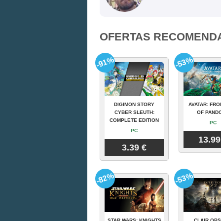
OFERTAS RECOMEND
-91%
-53%
DIGIMON STORY
AVATAR: FRO
CYBER SLEUTH:
OF PAND
COMPLETE EDITION
PC
PC
13.99
3.39 €
-82%
-53%
STAR WARS: KNIGHTS
CLAIR OBS