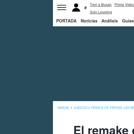
Tren a Busan
Prime Vide
Solo Leveling
PORTADA
Noticias
Análisis
Guías
VANDAL
JUEGOS
PRINCE OF PERSIA: LAS 
El remake 