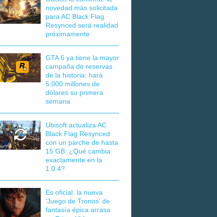
novedad más solicitada
para AC Black Flag
Resynced será realidad
próximamente
GTA 6 ya tiene la mayor
campaña de reservas
de la historia: hará
5.000 millones de
dólares su primera
semana
Ubisoft actualiza AC
Black Flag Resynced
con un parche de hasta
15 GB: ¿Qué cambia
exactamente en la
1.0.4?
Es oficial: la nueva
'Juego de Tronos' de
fantasía épica arrasa