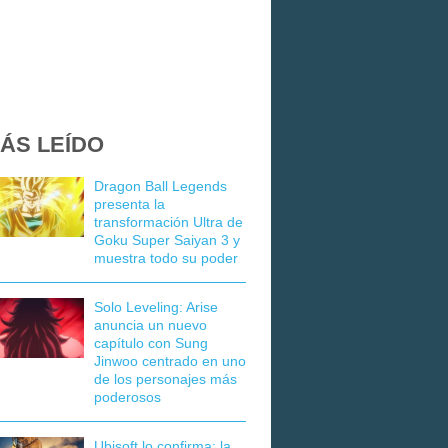
ÁS LEÍDO
Dragon Ball Legends
presenta la
transformación Ultra de
Goku Super Saiyan 3 y
muestra todo su poder
Solo Leveling: Arise
anuncia un nuevo
capítulo con Sung
Jinwoo centrado en uno
de los personajes más
poderosos
Ubisoft lo confirma: la