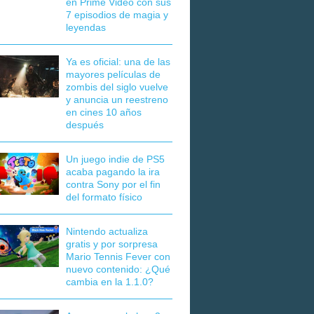
en Prime Video con sus
7 episodios de magia y
leyendas
Ya es oficial: una de las
mayores películas de
zombis del siglo vuelve
y anuncia un reestreno
en cines 10 años
después
Un juego indie de PS5
acaba pagando la ira
contra Sony por el fin
del formato físico
Nintendo actualiza
gratis y por sorpresa
Mario Tennis Fever con
nuevo contenido: ¿Qué
cambia en la 1.1.0?