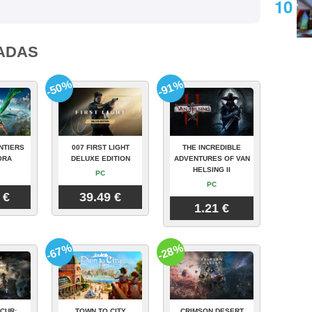
ADAS
-50%
-91%
NTIERS
007 FIRST LIGHT
THE INCREDIBLE
ORA
DELUXE EDITION
ADVENTURES OF VAN
HELSING II
PC
PC
 €
39.49 €
1.21 €
-67%
-28%
CUR:
TOWN TO CITY
CRIMSON DESERT