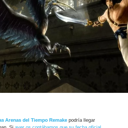
Las Arenas del Tiempo Remake
podría llegar
ban. Si
ayer os contábamos que su fecha oficial