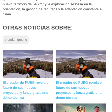
nuevo territorio de 64 km² y la exploración se basa en la
orientación, la gestión de recursos y la adaptación constante al
clima.
OTRAS NOTICIAS SOBRE:
brendan greene
El creador de PUBG revela el
El creador de PUBG revela el
futuro de sus nuevos
futuro de sus nuevos
proyectos, y lanza gratis una
proyectos, y lanza gratis una
demo técnica
demo técnica