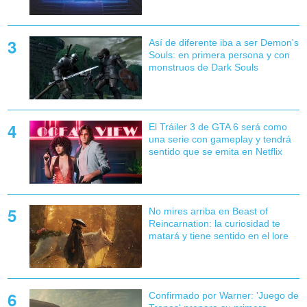
Así de diferente iba a ser Demon's
Souls: en primera persona y con
monstruos de Dark Souls
El Tráiler 3 de GTA 6 será como
una serie con gameplay y tendrá
sentido que se emita en Netflix
No mires arriba en Beast of
Reincarnation: la curiosidad te
matará y tiene sentido en el lore
Confirmado por Warner: 'Juego de