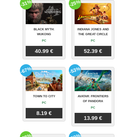
-31%
-25%
BLACK MYTH:
INDIANA JONES AND
WUKONG
THE GREAT CIRCLE
PC
PC
40.99 €
52.39 €
-67%
-53%
TOWN TO CITY
AVATAR: FRONTIERS
OF PANDORA
PC
PC
8.19 €
13.99 €