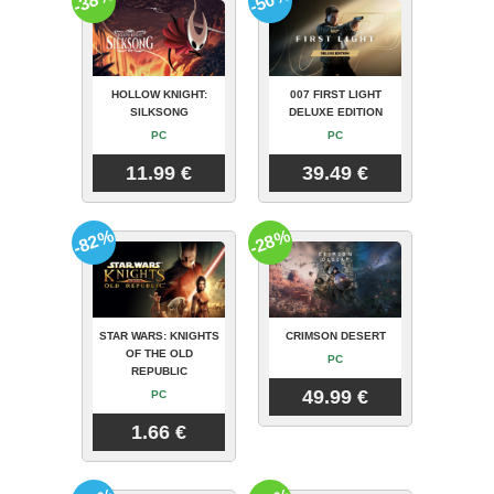
-38%
-50%
HOLLOW KNIGHT:
007 FIRST LIGHT
SILKSONG
DELUXE EDITION
PC
PC
11.99 €
39.49 €
-82%
-28%
STAR WARS: KNIGHTS
CRIMSON DESERT
OF THE OLD
PC
REPUBLIC
49.99 €
PC
1.66 €