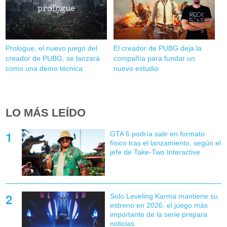
Prologue, el nuevo juego del
El creador de PUBG deja la
creador de PUBG, se lanzará
compañía para fundar un
como una demo técnica
nuevo estudio
LO MÁS LEÍDO
GTA 6 podría salir en formato
físico tras el lanzamiento, según el
jefe de Take-Two Interactive
Solo Leveling Karma mantiene su
estreno en 2026: el juego más
importante de la serie prepara
noticias