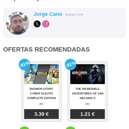
Jorge Cano
REDACTOR
OFERTAS RECOMENDADAS
-91%
-91%
DIGIMON STORY
THE INCREDIBLE
CYBER SLEUTH:
ADVENTURES OF VAN
COMPLETE EDITION
HELSING II
PC
PC
3.39 €
1.21 €