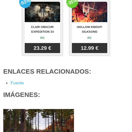
-53%
-35%
CLAIR OBSCUR:
HOLLOW KNIGHT:
EXPEDITION 33
SILKSONG
PC
PC
23.29 €
12.99 €
ENLACES RELACIONADOS:
Fuente
IMÁGENES: