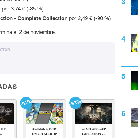
n
por 3,74 € (-85 %)
tion - Complete Collection
por 2,49 € (-90 %)
mina el 2 de noviembre.
ACTOR
ADAS
-91%
-53%
TH:
DIGIMON STORY
CLAIR OBSCUR:
G
CYBER SLEUTH:
EXPEDITION 33