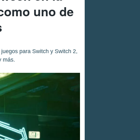
 como uno de
s
juegos para Switch y Switch 2,
y más.