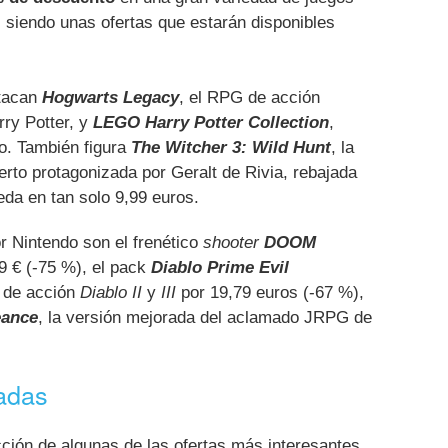
, siendo unas ofertas que estarán disponibles
stacan
Hogwarts Legacy
, el RPG de acción
rry Potter, y
LEGO Harry Potter Collection
,
. También figura
The Witcher 3: Wild Hunt
, la
rto protagonizada por Geralt de Rivia, rebajada
eda en tan solo 9,99 euros.
 Nintendo son el frenético
shooter
DOOM
9 € (-75 %), el pack
Diablo Prime Evil
G de acción
Diablo II
y
III
por 19,79 euros (-67 %),
eance
, la versión mejorada del aclamado JRPG de
cadas
ión de algunas de las ofertas más interesantes