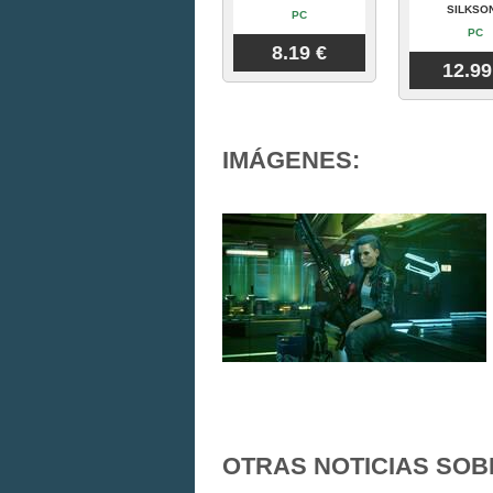
SILKSO
PC
PC
8.19 €
12.99
IMÁGENES:
OTRAS NOTICIAS SOB