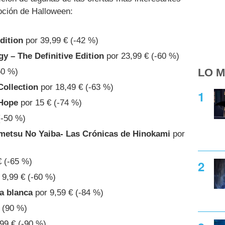
oción de Halloween:
dition
por 39,99 € (-42 %)
gy – The Definitive Edition
por 23,99 € (-60 %)
LO M
50 %)
Collection
por 18,49 € (-63 %)
 Hope
por 15 € (-74 %)
(-50 %)
metsu No Yaiba- Las Crónicas de Hinokami
por
€ (-65 %)
 9,99 € (-60 %)
ja blanca
por 9,59 € (-84 %)
 (90 %)
99 € (-90 %)