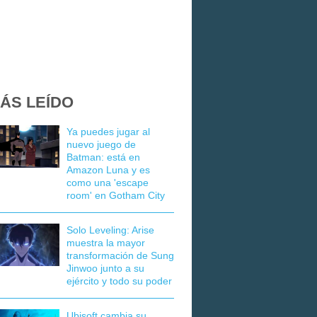
ÁS LEÍDO
Ya puedes jugar al
nuevo juego de
Batman: está en
Amazon Luna y es
como una 'escape
room' en Gotham City
Solo Leveling: Arise
muestra la mayor
transformación de Sung
Jinwoo junto a su
ejército y todo su poder
Ubisoft cambia su