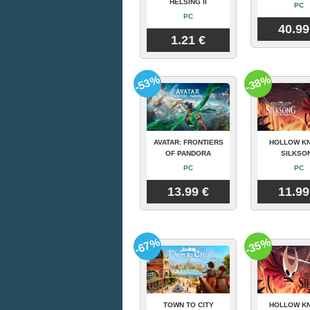
HELSING II
PC
PC
40.99
1.21 €
-53%
-38%
AVATAR: FRONTIERS
HOLLOW KN
OF PANDORA
SILKSO
PC
PC
13.99 €
11.99
-67%
-35%
TOWN TO CITY
HOLLOW KN