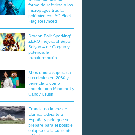
forma de referirse a los
micropagos tras la
polémica con AC Black
Flag Resynced
Dragon Ball: Sparking!
ZERO mejora el Super
Saiyan 4 de Gogeta y
potencia la
transformación
Xbox quiere superar a
sus rivales en 2030 y
tiene claro cómo
hacerlo: con Minecraft y
Candy Crush
Francia da la voz de
alarma: advierte a
España y pide que se
prepare para el posible
colapso de la corriente