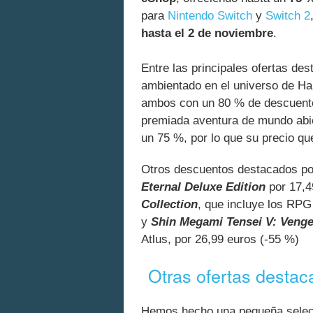
para
Nintendo Switch
y
Switch 2
hasta el 2 de noviembre
.
Entre las principales ofertas de
ambientado en el universo de Ha
ambos con un 80 % de descuento
premiada aventura de mundo abie
un 75 %, por lo que su precio qu
Otros descuentos destacados por
Eternal Deluxe Edition
por 17,4
Collection
, que incluye los RP
y
Shin Megami Tensei V: Veng
Atlus, por 26,99 euros (-55 %)
Otras ofertas desta
Hemos hecho una pequeña selecc