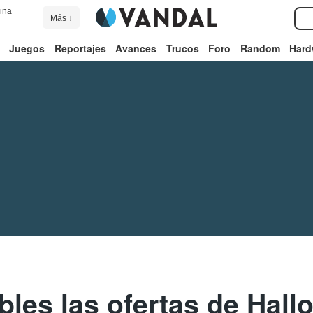
ina
Más ↓
Juegos
Reportajes
Avances
Trucos
Foro
Random
Hard
bles las ofertas de Hall