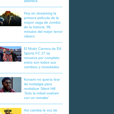
atlántica
Hoy en streaming la
primera película de la
mayor saga de zombis
de la historia: 96
minutos del mejor terror
clásico
El Modo Carrera de EA
Sports FC 27 se
renueva por completo:
estos son todos sus
cambios y novedades
Konami no quería tirar
de nostalgia para
revitalizar Silent Hill:
'Solo la mitad vuelven
con un remake'
Así cambia la voz de