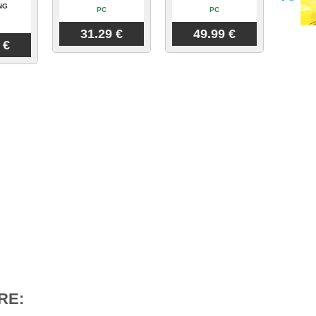
NG
PC
PC
31.29 €
49.99 €
 €
RE: