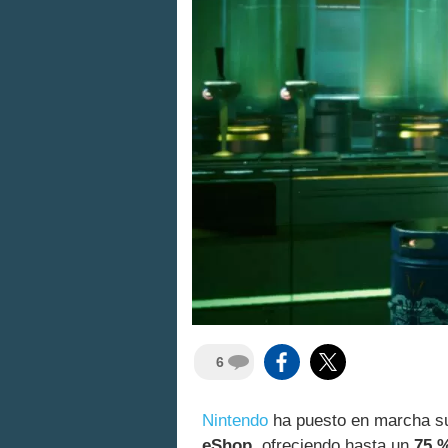
6
Nintendo
ha puesto en marcha su
eShop
, ofreciendo hasta un
75 