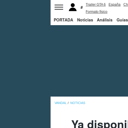
Trailer GTA 6
España
Ch
Formato físico
PORTADA
Noticias
Análisis
Guías
VANDAL
NOTICIAS
Ya disponi