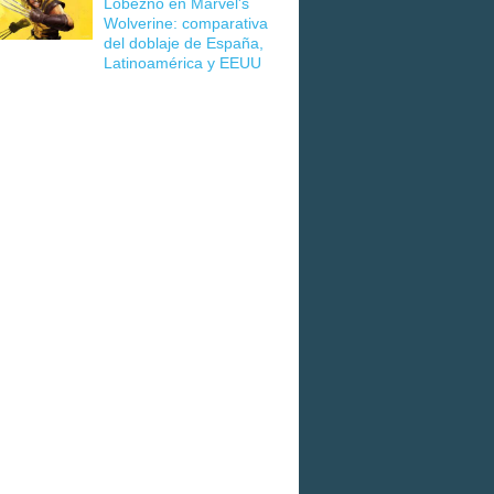
Lobezno en Marvel's
Wolverine: comparativa
del doblaje de España,
Latinoamérica y EEUU