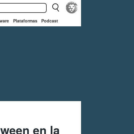
ware
Plataformas
Podcast
oween en la