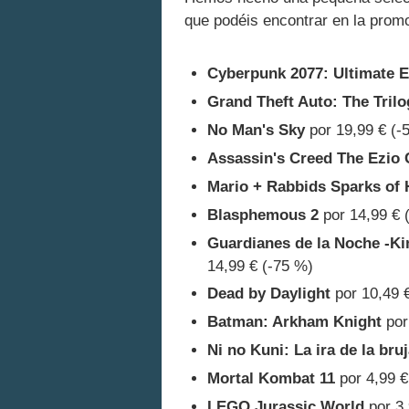
que podéis encontrar en la prom
Cyberpunk 2077: Ultimate E
Grand Theft Auto: The Trilo
No Man's Sky
por 19,99 € (-
Assassin's Creed The Ezio 
Mario + Rabbids Sparks of
Blasphemous 2
por 14,99 € 
Guardianes de la Noche -Ki
14,99 € (-75 %)
Dead by Daylight
por 10,49 
Batman: Arkham Knight
por
Ni no Kuni: La ira de la bru
Mortal Kombat 11
por 4,99 €
LEGO Jurassic World
por 3,