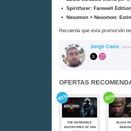
Spiritfarer: Farewell Editio
Nexomon + Nexomon: Extinc
Recuerda que esta promoción ter
Jorge Cano
RED
OFERTAS RECOMEND
-91%
-31%
THE INCREDIBLE
BLACK MY
ADVENTURES OF VAN
WUKON