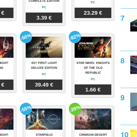
COMPLETE EDITION
PC
PC
 €
23.29 €
3.39 €
-50%
-82%
IGHT:
007 FIRST LIGHT
STAR WARS: KNIGHTS
NG
DELUXE EDITION
OF THE OLD
REPUBLIC
PC
PC
 €
39.49 €
1.66 €
-55%
-28%
IGHT:
STARFIELD
CRIMSON DESERT