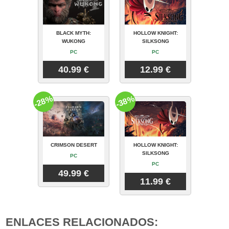
BLACK MYTH:
HOLLOW KNIGHT:
WUKONG
SILKSONG
PC
PC
40.99 €
12.99 €
-28%
-38%
CRIMSON DESERT
HOLLOW KNIGHT:
SILKSONG
PC
PC
49.99 €
11.99 €
ENLACES RELACIONADOS: