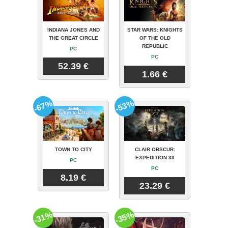
INDIANA JONES AND
STAR WARS: KNIGHTS
THE GREAT CIRCLE
OF THE OLD
REPUBLIC
PC
PC
52.39 €
1.66 €
-67%
-53%
TOWN TO CITY
CLAIR OBSCUR:
EXPEDITION 33
PC
PC
8.19 €
23.29 €
-31%
-35%