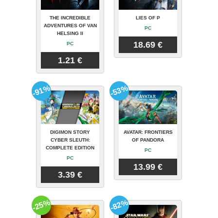
THE INCREDIBLE
LIES OF P
ADVENTURES OF VAN
PC
HELSING II
18.69 €
PC
1.21 €
-91%
-53%
DIGIMON STORY
AVATAR: FRONTIERS
CYBER SLEUTH:
OF PANDORA
COMPLETE EDITION
PC
PC
13.99 €
3.39 €
-25%
-82%