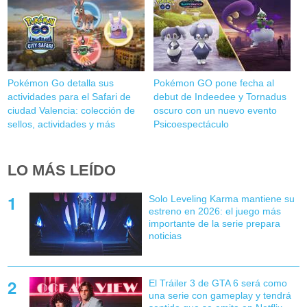
Pokémon Go detalla sus
Pokémon GO pone fecha al
actividades para el Safari de
debut de Indeedee y Tornadus
ciudad Valencia: colección de
oscuro con un nuevo evento
sellos, actividades y más
Psicoespectáculo
LO MÁS LEÍDO
Solo Leveling Karma mantiene su
estreno en 2026: el juego más
importante de la serie prepara
noticias
El Tráiler 3 de GTA 6 será como
una serie con gameplay y tendrá