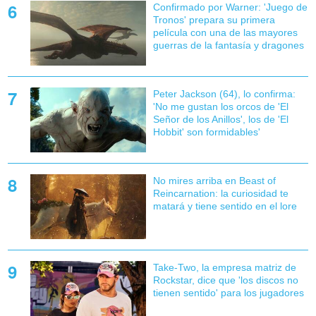
Confirmado por Warner: 'Juego de
Tronos' prepara su primera
película con una de las mayores
guerras de la fantasía y dragones
Peter Jackson (64), lo confirma:
'No me gustan los orcos de 'El
Señor de los Anillos', los de 'El
Hobbit' son formidables'
No mires arriba en Beast of
Reincarnation: la curiosidad te
matará y tiene sentido en el lore
Take-Two, la empresa matriz de
Rockstar, dice que 'los discos no
tienen sentido' para los jugadores