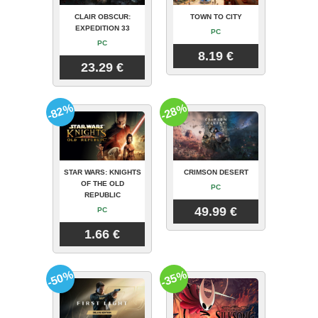
CLAIR OBSCUR:
TOWN TO CITY
EXPEDITION 33
PC
PC
8.19 €
23.29 €
-82%
-28%
STAR WARS: KNIGHTS
CRIMSON DESERT
OF THE OLD
PC
REPUBLIC
49.99 €
PC
1.66 €
-50%
-35%