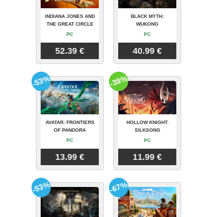
INDIANA JONES AND
BLACK MYTH:
THE GREAT CIRCLE
WUKONG
PC
PC
52.39 €
40.99 €
-53%
-38%
AVATAR: FRONTIERS
HOLLOW KNIGHT:
OF PANDORA
SILKSONG
PC
PC
13.99 €
11.99 €
-53%
-67%