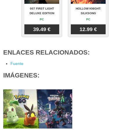
007 FIRST LIGHT
HOLLOW KNIGHT:
DELUXE EDITION
SILKSONG
PC
PC
39.49 €
12.99 €
ENLACES RELACIONADOS:
Fuente
IMÁGENES: