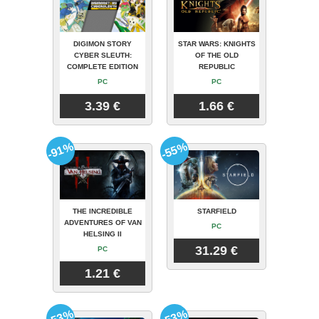
DIGIMON STORY
STAR WARS: KNIGHTS
CYBER SLEUTH:
OF THE OLD
COMPLETE EDITION
REPUBLIC
PC
PC
3.39 €
1.66 €
-91%
-55%
THE INCREDIBLE
STARFIELD
ADVENTURES OF VAN
PC
HELSING II
31.29 €
PC
1.21 €
-53%
-53%