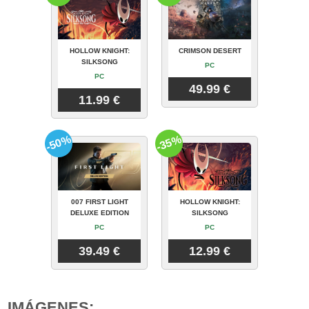
HOLLOW KNIGHT:
CRIMSON DESERT
SILKSONG
PC
PC
49.99 €
11.99 €
-50%
-35%
007 FIRST LIGHT
HOLLOW KNIGHT:
DELUXE EDITION
SILKSONG
PC
PC
39.49 €
12.99 €
IMÁGENES: