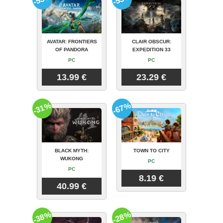
AVATAR: FRONTIERS
CLAIR OBSCUR:
OF PANDORA
EXPEDITION 33
PC
PC
13.99 €
23.29 €
-31%
-67%
BLACK MYTH:
TOWN TO CITY
WUKONG
PC
PC
8.19 €
40.99 €
-38%
-28%