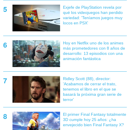
Exjefe de PlayStation revela por
qué los videojuegos han perdido
variedad: 'Teníamos juegos muy
locos en PSX'
Hoy en Netflix uno de los animes
más prometedores con 8 años de
desarrollo: 13 episodios con una
animación fantástica
Ridley Scott (88), director:
'Acabamos de cerrar el trato,
tenemos el libro en el que se
basará la próxima gran serie de
terror'
El primer Final Fantasy totalmente
3D cumple hoy 25 años: ¿ha
envejecido bien Final Fantasy X?