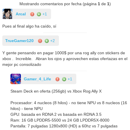
Mostrando comentarios por fecha (página
1
de
1
)
Arcal
+1
Pues al final algo ha caído, sí
TrueGamer120
+2
Y gente pensando en pagar 1000$ por una rog ally con stickers de
xbox . Increible. Abran los ojos y aprovechen estas ofertazas en el
mejor pc consolizado
Gamer_4_Life
+1
Steam Deck en oferta (256gb) vs Xbox Rog Ally X
Procesador: 4 nucleos (8 hilos) - no tiene NPU vs 8 nucleos (16
hilos) - tiene NPU
GPU: basada en RDNA 2 vs basada en RDNA 3.5
Ram: 16 GB LPDDR5-5500 vs 24 GB LPDDR5X-8000
Pantalla: 7 pulgadas 1280x800 (HD) a 60hz vs 7 pulgadas