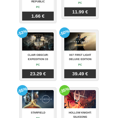
REPUBLIC
PC
PC
11.99 €
1.66 €
-53%
-50%
CLAIR OBSCUR:
007 FIRST LIGHT
EXPEDITION 33
DELUXE EDITION
PC
PC
23.29 €
39.49 €
-55%
-35%
STARFIELD
HOLLOW KNIGHT:
SILKSONG