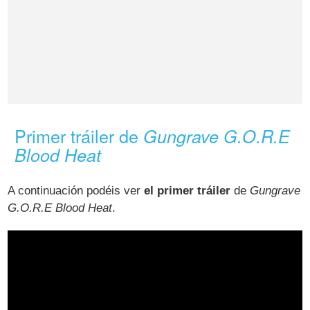
Primer tráiler de
Gungrave G.O.R.E
Blood Heat
A continuación podéis ver
el primer tráiler
de
Gungrave
G.O.R.E Blood Heat
.