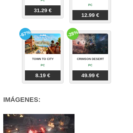
PC
PC
31.29 €
12.99 €
-67%
-28%
TOWN TO CITY
CRIMSON DESERT
PC
PC
8.19 €
49.99 €
IMÁGENES: