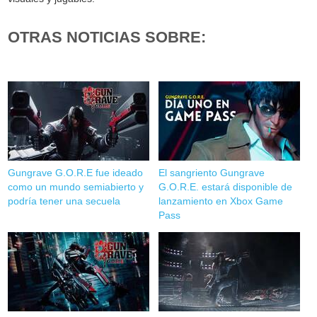
OTRAS NOTICIAS SOBRE:
Gungrave G.O.R.E fue ideado
El sangriento Gungrave
como un mundo semiabierto y
G.O.R.E. estará disponible de
podría tener una secuela
lanzamiento en Xbox Game
Pass