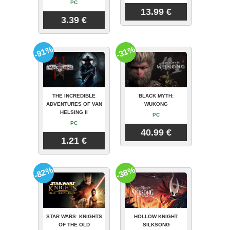
PC
13.99 €
3.39 €
-91%
-31%
THE INCREDIBLE
BLACK MYTH:
ADVENTURES OF VAN
WUKONG
HELSING II
PC
PC
40.99 €
1.21 €
-82%
-38%
STAR WARS: KNIGHTS
HOLLOW KNIGHT:
OF THE OLD
SILKSONG