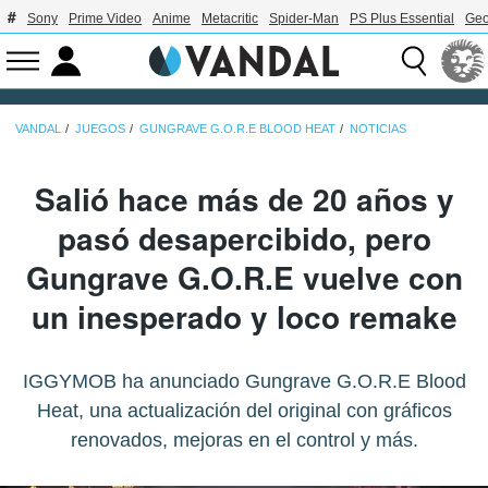
Sony
Prime Video
Anime
Metacritic
Spider-Man
PS Plus Essential
Geo
VANDAL
JUEGOS
GUNGRAVE G.O.R.E BLOOD HEAT
NOTICIAS
Salió hace más de 20 años y
pasó desapercibido, pero
Gungrave G.O.R.E vuelve con
un inesperado y loco remake
IGGYMOB ha anunciado Gungrave G.O.R.E Blood
Heat, una actualización del original con gráficos
renovados, mejoras en el control y más.