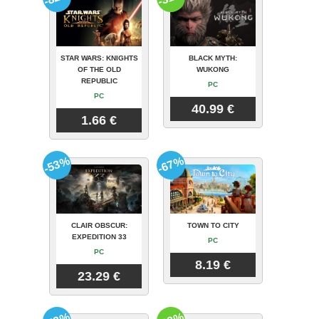
STAR WARS: KNIGHTS
BLACK MYTH:
OF THE OLD
WUKONG
REPUBLIC
PC
PC
40.99 €
1.66 €
-53%
-67%
CLAIR OBSCUR:
TOWN TO CITY
EXPEDITION 33
PC
PC
8.19 €
23.29 €