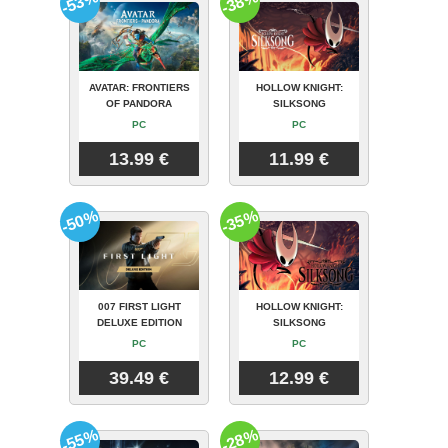
-53%
-38%
AVATAR: FRONTIERS
HOLLOW KNIGHT:
OF PANDORA
SILKSONG
PC
PC
13.99 €
11.99 €
-50%
-35%
007 FIRST LIGHT
HOLLOW KNIGHT:
DELUXE EDITION
SILKSONG
PC
PC
39.49 €
12.99 €
-55%
-28%