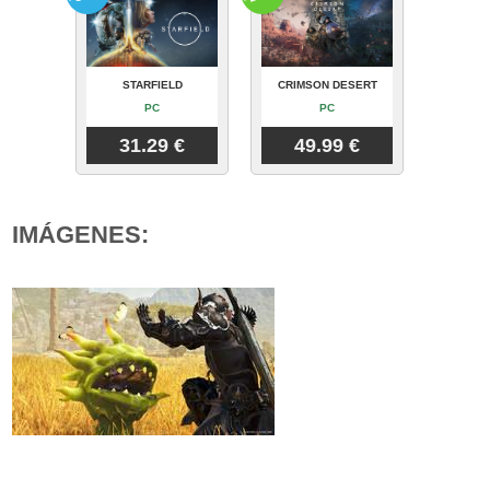
STARFIELD
CRIMSON DESERT
PC
PC
31.29 €
49.99 €
IMÁGENES: