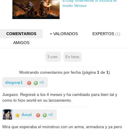
E-Day finalmente sí incluirá el
modo Versus
COMENTARIOS
+ VALORADOS
EXPERTOS
(1)
AMIGOS
3
com.
En foros
Mostrando comentarios por fecha (página
1
de
1
)
diegorp1
+0
Juegazo. Regresé a los 4 meses y ha cambiado para bien tal y
como lo hizo world en su lanzamiento.
Arcal
+0
Mira que esperaba el monstruo con un arma, armadura y ya pero