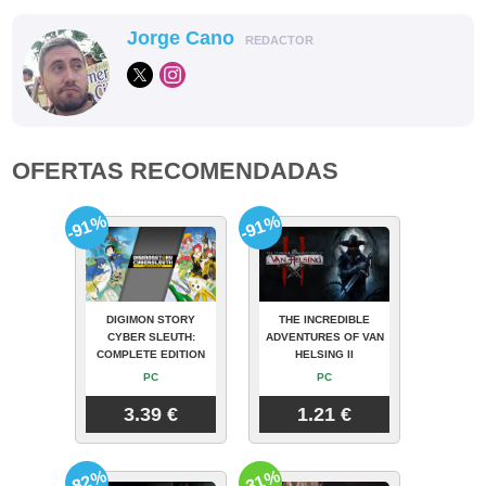
Jorge Cano
REDACTOR
OFERTAS RECOMENDADAS
-91%
-91%
DIGIMON STORY
THE INCREDIBLE
CYBER SLEUTH:
ADVENTURES OF VAN
COMPLETE EDITION
HELSING II
PC
PC
3.39 €
1.21 €
-82%
-31%