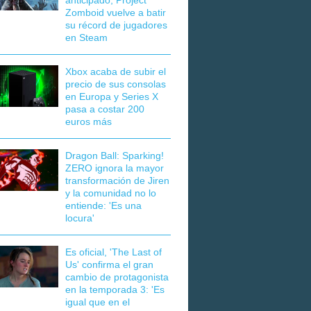
anticipado, Project
Zomboid vuelve a batir
su récord de jugadores
en Steam
Xbox acaba de subir el
precio de sus consolas
en Europa y Series X
pasa a costar 200
euros más
Dragon Ball: Sparking!
ZERO ignora la mayor
transformación de Jiren
y la comunidad no lo
entiende: 'Es una
locura'
Es oficial, 'The Last of
Us' confirma el gran
cambio de protagonista
en la temporada 3: 'Es
igual que en el