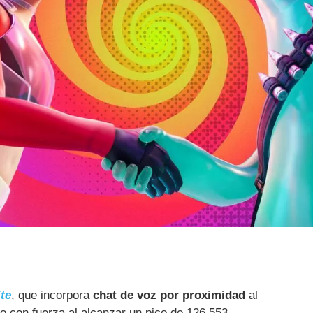
ite
, que incorpora
chat de voz por proximidad
al
 con fuerza al alcanzar un pico de 126.553