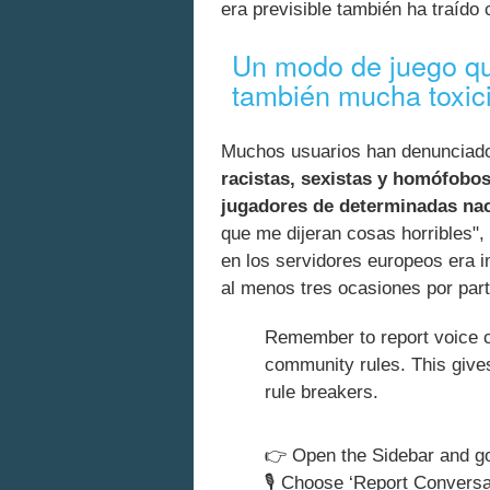
era previsible también ha traído
Un modo de juego qu
también mucha toxic
Muchos usuarios han denunciad
racistas, sexistas y homófobo
jugadores de determinadas na
que me dijeran cosas horribles",
en los servidores europeos era i
al menos tres ocasiones por part
Remember to report voice c
community rules. This gives
rule breakers.
👉 Open the Sidebar and go
🎙️ Choose ‘Report Conversa