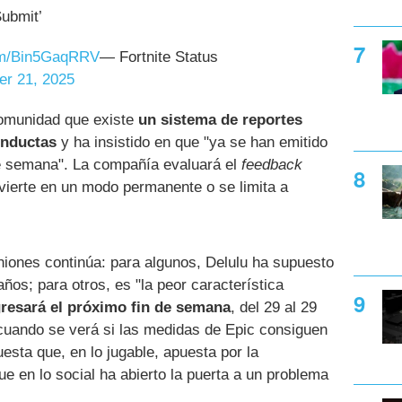
Submit’
com/Bin5GaqRRV
— Fortnite Status
r 21, 2025
omunidad que existe
un sistema de reportes
onductas
y ha insistido en que "ya se han emitido
de semana". La compañía evaluará el
feedback
nvierte en un modo permanente o se limita a
iniones continúa: para algunos, Delulu ha supuesto
años; para otros, es "la peor característica
resará el próximo fin de semana
, del 29 al 29
cuando se verá si las medidas de Epic consiguen
esta que, en lo jugable, apuesta por la
que en lo social ha abierto la puerta a un problema