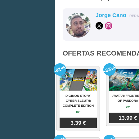
Jorge Cano
RED
OFERTAS RECOMEND
-91%
-53%
DIGIMON STORY
AVATAR: FRONTI
CYBER SLEUTH:
OF PANDORA
COMPLETE EDITION
PC
PC
13.99 €
3.39 €