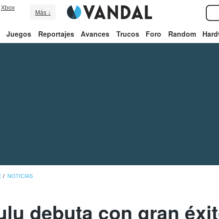
Xbox
Más ↓
Juegos
Reportajes
Avances
Trucos
Foro
Random
Hard
E
NOTICIAS
lu debuta con gran éxit