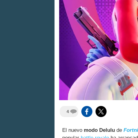
4
El nuevo
modo Delulu
de
Fortn
popular
battle royale
ha arrancado