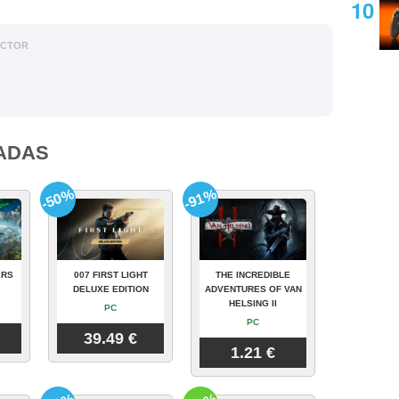
ACTOR
ADAS
-50%
-91%
ERS
007 FIRST LIGHT
THE INCREDIBLE
DELUXE EDITION
ADVENTURES OF VAN
HELSING II
PC
PC
39.49 €
1.21 €