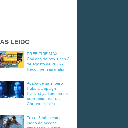
ÁS LEÍDO
FREE FIRE MAX |
Códigos de hoy lunes 3
de agosto de 2026 -
Recompensas gratis
Acaba de salir, pero
Halo: Campaign
Evolved ya tiene mods
para recuperar a la
Cortana clásica
Tras 13 años como
juego de acceso