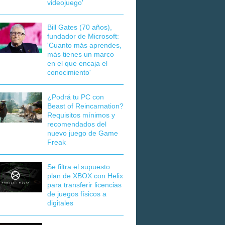
videojuego'
Bill Gates (70 años),
fundador de Microsoft:
'Cuanto más aprendes,
más tienes un marco
en el que encaja el
conocimiento'
¿Podrá tu PC con
Beast of Reincarnation?
Requisitos mínimos y
recomendados del
nuevo juego de Game
Freak
Se filtra el supuesto
plan de XBOX con Helix
para transferir licencias
de juegos físicos a
digitales