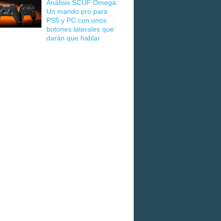
Análisis SCUF Omega:
Un mando pro para
PS5 y PC con unos
botones laterales que
darán que hablar