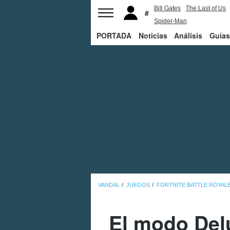
Bill Gates
The Last of Us
Spider-Man
PORTADA
Noticias
Análisis
Guías
VANDAL
JUEGOS
FORTNITE BATTLE ROYAL
El modo Delu