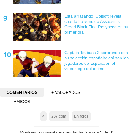
Está arrasando: Ubisoft revela
cuánto ha vendido Assassin's
Creed Black Flag Resynced en su
primer día
Captain Tsubasa 2 sorprende con
su selección española: así son los
jugadores de España en el
videojuego del anime
COMENTARIOS
+ VALORADOS
AMIGOS
<
237
com.
En foros
Mostrando comentarios por fecha (página
9
de
9
)