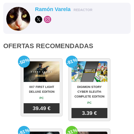
Ramón Varela
REDACTOR
OFERTAS RECOMENDADAS
-50%
-91%
007 FIRST LIGHT
DIGIMON STORY
DELUXE EDITION
CYBER SLEUTH:
COMPLETE EDITION
PC
PC
39.49 €
3.39 €
-91%
-31%