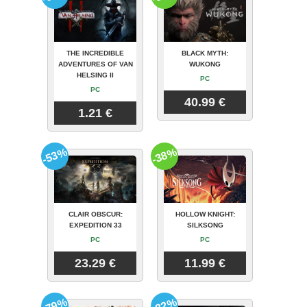
THE INCREDIBLE
BLACK MYTH:
ADVENTURES OF VAN
WUKONG
HELSING II
PC
PC
40.99 €
1.21 €
-53%
-38%
CLAIR OBSCUR:
HOLLOW KNIGHT:
EXPEDITION 33
SILKSONG
PC
PC
23.29 €
11.99 €
-79%
-82%