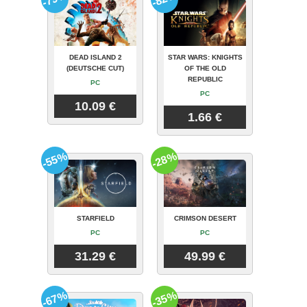
DEAD ISLAND 2
STAR WARS: KNIGHTS
(DEUTSCHE CUT)
OF THE OLD
REPUBLIC
PC
PC
10.09 €
1.66 €
-55%
-28%
STARFIELD
CRIMSON DESERT
PC
PC
31.29 €
49.99 €
-67%
-35%