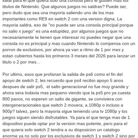
ideal para el que quiera solo una consola pero le gusten mas los
titulos de Nintendo. Que algunos juegos no saldran? Puede ser,
pero dudo que sea una mayoria saliendo uno de los mas
importantes como RE9 en switch 2 con una version digna. La
mayoria saldra, eso de "no puede ser una consola principal porque
no salio x juego" es una estupidez, por algunos juegos que no
necesariamente te tienen que interesar no puedes negar que una
consola no es principal y mas cuando Nintendo lo compensa con un
porron de exclusivos, por ahora ya van a ritmo de 1 por mes y
estan cubiertos hasta los primeros 3 meses del 2026 para lanzar un
titulo o 2 por mes...
Por ultimo, esos que profanan la salida de ps6 como el fin del
apoyo de switch 2, les recuerdo que ps4 recibio apoyo 5 anos
despues de salir ps5, el salto generacional no fue muy grande y
ahora sera todavia mas pequeno viendo que la ps5 pro ya cuesta
800 pavos, no esperen un salto de gigante, se conviviera con
intergeneracionales que switch 2 movera, a 1080p o incluso a
900p? talvez, pero la mayoria sigue teniendo una tv 1080p y los
juegos siguen siendo disfrutables. Ya para el que tenga mas de 1
dispositivo puede optar por la version mas potente, pero para el
que quiera solo switch 2 tendra a su disposicion un catalogo
enorme ya no solo por los exclusivos de switch 1 y switch 2 sino por