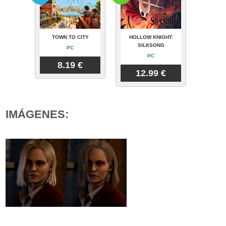
TOWN TO CITY
HOLLOW KNIGHT:
SILKSONG
PC
PC
8.19 €
12.99 €
IMÁGENES: