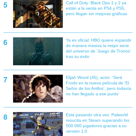
Call of Duty: Black Ops 1 y 2 ya
están a la venta en PS4 y PS5,
pero llegan sin mejoras gráficas
Ya es oficial: HBO quiere expandir
de manera masiva la mejor serie
del universo de 'Juego de Tronos'
tras su éxito
Elijah Wood (45), actor: 'Seré
Frodo en la nueva película de 'El
Señor de los Anillos', pero todavía
no han llegado a ese punto'
Está pasando otra vez: Palworld
resucita en Steam superando los
500.000 jugadores gracias a su
versión 1.0