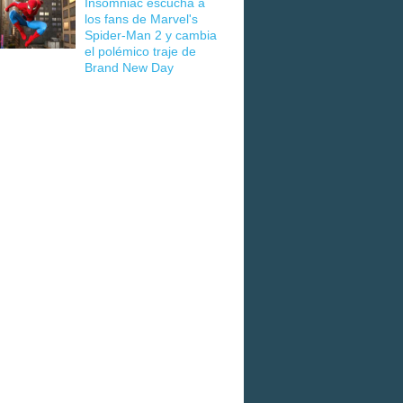
Insomniac escucha a
los fans de Marvel's
Spider-Man 2 y cambia
el polémico traje de
Brand New Day