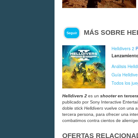
MÁS SOBRE HE
Seguir
Helldivers 2
Lanzamiento
Análisis Helld
Guía Helldive
Todos los jue
Helldivers 2
es un
shooter
en tercer
publicado por Sony Interactive Enterta
doble stick
Helldivers
vuelve con una a
tercera persona, para ofrecer una int
combatimos contra cientos de alieníge
OFERTAS RELACIONA