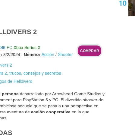
LLDIVERS 2
PS5
PC
Xbox Series X
COMPRAR
:
8/2/2024
·
Género:
Acción
/
Shooter
ivers 2
rs 2, trucos, consejos y secretos
gos de Helldivers
a persona
desarrollado por Arrowhead Game Studios y
inment para PlayStation 5 y PC. El divertido
shooter
de
mbiciosa secuela que se pasa a una perspectiva en
ensa aventura de
acción cooperativa
en la que
nas.
DAS