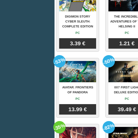
DIGIMON STORY
THE INCREDIBL
CYBER SLEUTH:
ADVENTURES OF 
COMPLETE EDITION
HELSING II
PC
PC
3.39 €
1.21 €
-53%
-50%
AVATAR: FRONTIERS
007 FIRST LIGH
OF PANDORA
DELUXE EDITI
PC
PC
13.99 €
39.49 €
-35%
-82%