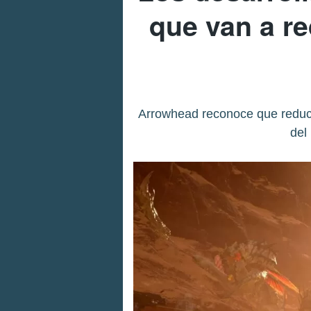
que van a r
Arrowhead reconoce que reducir
del