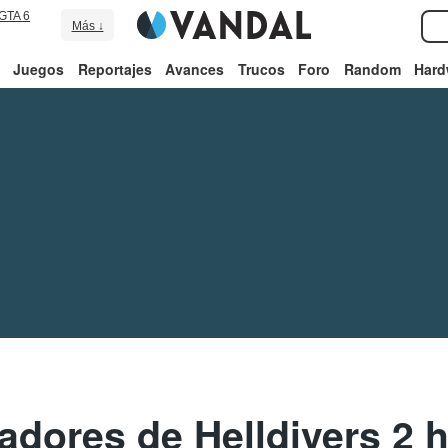
GTA 6
Más ↓
Juegos
Reportajes
Avances
Trucos
Foro
Random
Hard
ladores de Helldivers 2 