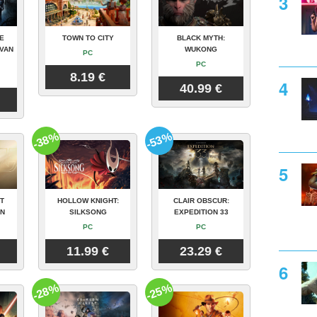
E
TOWN TO CITY
BLACK MYTH:
VAN
WUKONG
PC
PC
8.19 €
40.99 €
-38%
-53%
T
HOLLOW KNIGHT:
CLAIR OBSCUR:
ON
SILKSONG
EXPEDITION 33
PC
PC
11.99 €
23.29 €
-28%
-25%