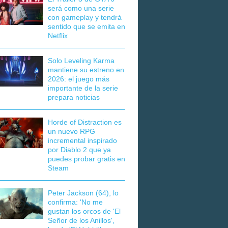
será como una serie
con gameplay y tendrá
sentido que se emita en
Netflix
Solo Leveling Karma
mantiene su estreno en
2026: el juego más
importante de la serie
prepara noticias
Horde of Distraction es
un nuevo RPG
incremental inspirado
por Diablo 2 que ya
puedes probar gratis en
Steam
Peter Jackson (64), lo
confirma: 'No me
gustan los orcos de 'El
Señor de los Anillos',