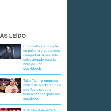
ÁS LEÍDO
FromSoftware cumple
su palabra y ya puedes
comprobar si has sido
seleccionado para la
beta de The
Duskbloods
Take-Two, la empresa
matriz de Rockstar, dice
que 'los discos no
tienen sentido' para los
jugadores
El Tráiler 3 de GTA 6