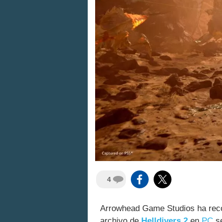
4
Arrowhead Game Studios ha reco
archivo de
Helldivers 2
en
PC
se