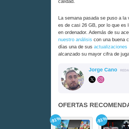
calidad.
La semana pasada se puso a la
es de casi 26 GB, por lo que es
en ordenador. Además de su ace
nuestro análisis
con una buena co
días una de sus
actualizaciones
alcanzado su mayor cifra de jug
Jorge Cano
RED
OFERTAS RECOMEND
-91%
-91%