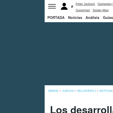
Peter Jackson
Gameplay 
Superman
Spider-Man
PORTADA
Noticias
Análisis
Guías
VANDAL
JUEGOS
HELLDIVERS 2
NOTICIAS
Los desarrol