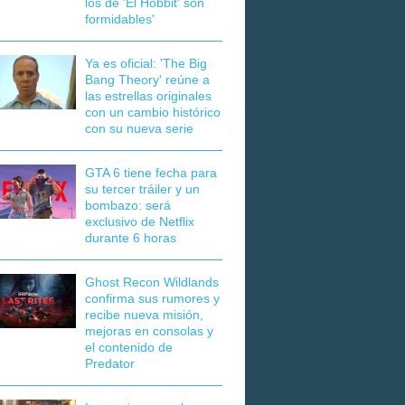
los de 'El Hobbit' son
formidables'
Ya es oficial: 'The Big
Bang Theory' reúne a
las estrellas originales
con un cambio histórico
con su nueva serie
GTA 6 tiene fecha para
su tercer tráiler y un
bombazo: será
exclusivo de Netflix
durante 6 horas
Ghost Recon Wildlands
confirma sus rumores y
recibe nueva misión,
mejoras en consolas y
el contenido de
Predator