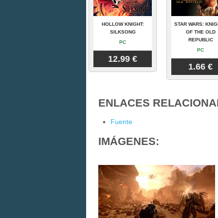
HOLLOW KNIGHT:
STAR WARS: KNI
SILKSONG
OF THE OLD
REPUBLIC
PC
PC
12.99 €
1.66 €
ENLACES RELACIONA
Fuente
IMÁGENES: