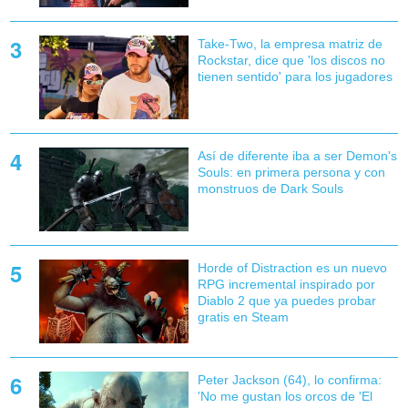
Take-Two, la empresa matriz de
Rockstar, dice que 'los discos no
tienen sentido' para los jugadores
Así de diferente iba a ser Demon's
Souls: en primera persona y con
monstruos de Dark Souls
Horde of Distraction es un nuevo
RPG incremental inspirado por
Diablo 2 que ya puedes probar
gratis en Steam
Peter Jackson (64), lo confirma:
'No me gustan los orcos de 'El