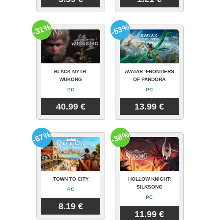
-31%
-53%
BLACK MYTH:
AVATAR: FRONTIERS
WUKONG
OF PANDORA
PC
PC
40.99 €
13.99 €
-67%
-38%
TOWN TO CITY
HOLLOW KNIGHT:
SILKSONG
PC
PC
8.19 €
11.99 €