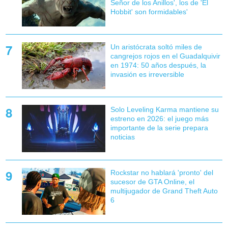
Señor de los Anillos', los de 'El
Hobbit' son formidables'
Un aristócrata soltó miles de
cangrejos rojos en el Guadalquivir
en 1974: 50 años después, la
invasión es irreversible
Solo Leveling Karma mantiene su
estreno en 2026: el juego más
importante de la serie prepara
noticias
Rockstar no hablará 'pronto' del
sucesor de GTA Online, el
multijugador de Grand Theft Auto
6