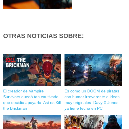
OTRAS NOTICIAS SOBRE:
El creador de Vampire
Es como un DOOM de piratas
Survivors quedó tan cautivado
con humor irreverente e ideas
que decidió apoyarlo: Así es Kill
muy originales: Davy X Jones
the Brickman
ya tiene fecha en PC