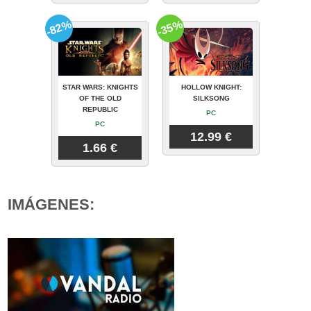
-82%
-35%
STAR WARS: KNIGHTS
HOLLOW KNIGHT:
OF THE OLD
SILKSONG
REPUBLIC
PC
PC
12.99 €
1.66 €
IMÁGENES: