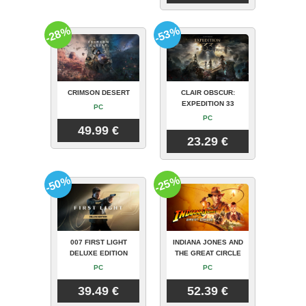
-28%
-53%
CRIMSON DESERT
CLAIR OBSCUR:
EXPEDITION 33
PC
PC
49.99 €
23.29 €
-50%
-25%
007 FIRST LIGHT
INDIANA JONES AND
DELUXE EDITION
THE GREAT CIRCLE
PC
PC
39.49 €
52.39 €