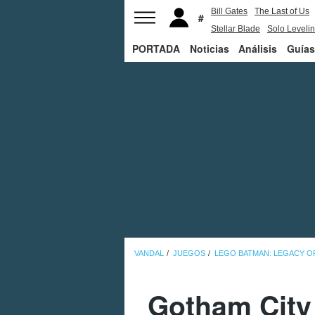
Bill Gates
The Last of Us
Stellar Blade
Solo Leveli
PORTADA
Noticias
Análisis
Guías
VANDAL
JUEGOS
LEGO BATMAN: LEGACY O
Gotham City