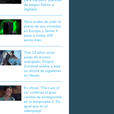
para transferir licencias
de juegos físicos a
digitales
Xbox acaba de subir el
precio de sus consolas
en Europa y Series X
pasa a costar 200
euros más
Tras 13 años como
juego de acceso
anticipado, Project
Zomboid vuelve a batir
su récord de jugadores
en Steam
Es oficial, 'The Last of
Us' confirma el gran
cambio de protagonista
en la temporada 3: 'Es
igual que en el
videojuego'