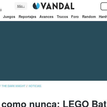
Más ↓
ng
Juegos
Reportajes
Avances
Trucos
Foro
Random
Hard
F THE DARK KNIGHT
NOTICIAS
 como nunca: LEGO Ba