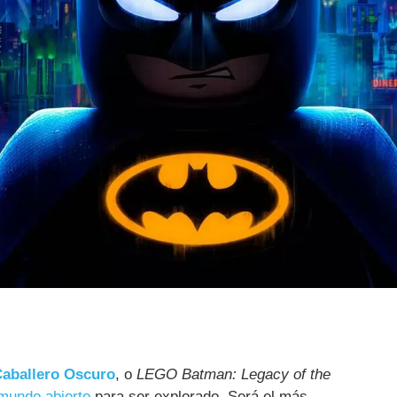
aballero Oscuro
, o
LEGO Batman: Legacy of the
mundo abierto
para ser explorado. Será el más