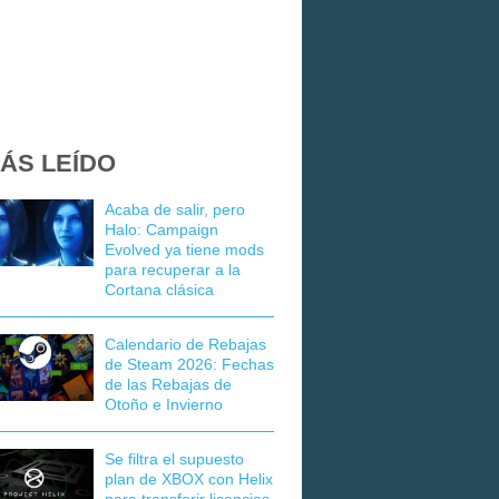
ÁS LEÍDO
Acaba de salir, pero
Halo: Campaign
Evolved ya tiene mods
para recuperar a la
Cortana clásica
Calendario de Rebajas
de Steam 2026: Fechas
de las Rebajas de
Otoño e Invierno
Se filtra el supuesto
plan de XBOX con Helix