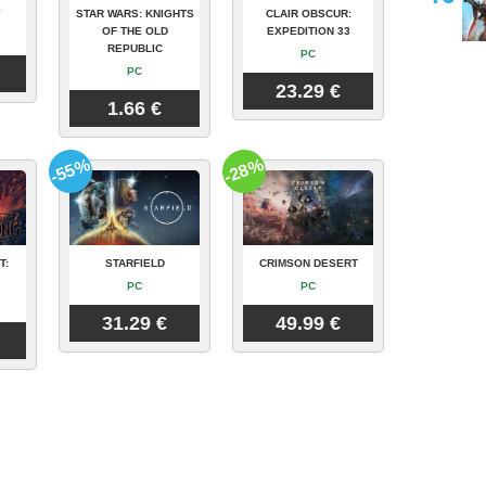
Y
STAR WARS: KNIGHTS
CLAIR OBSCUR:
OF THE OLD
EXPEDITION 33
REPUBLIC
PC
PC
23.29 €
1.66 €
-55%
-28%
T:
STARFIELD
CRIMSON DESERT
PC
PC
31.29 €
49.99 €