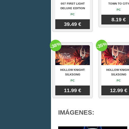
007 FIRST LIGHT
TOWN TO CIT
DELUXE EDITION
PC
PC
8.19 €
39.49 €
-38%
-35%
HOLLOW KNIGHT:
HOLLOW KNIGH
SILKSONG
SILKSONG
PC
PC
11.99 €
12.99 €
IMÁGENES: