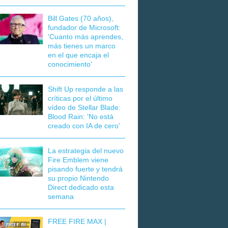
Bill Gates (70 años),
fundador de Microsoft:
'Cuanto más aprendes,
más tienes un marco
en el que encaja el
conocimiento'
Shift Up responde a las
críticas por el último
vídeo de Stellar Blade:
Blood Rain: 'No está
creado con IA de cero'
La estrategia del nuevo
Fire Emblem viene
pisando fuerte y tendrá
su propio Nintendo
Direct dedicado esta
semana
FREE FIRE MAX |