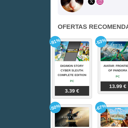
OFERTAS RECOMEND
-91%
-53%
DIGIMON STORY
AVATAR: FRONTI
CYBER SLEUTH:
OF PANDORA
COMPLETE EDITION
PC
PC
13.99 €
3.39 €
-50%
-67%