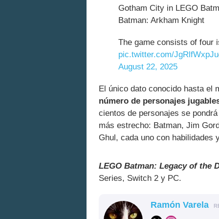
Gotham City in LEGO Batman
Batman: Arkham Knight
The game consists of four i
pic.twitter.com/JgRlfWxpJu
August 22, 2025
El único dato conocido hasta el
número de personajes jugables
cientos de personajes se pondrá 
más estrecho: Batman, Jim Gordo
Ghul, cada uno con habilidades 
LEGO Batman: Legacy of the D
Series, Switch 2 y PC.
Ramón Varela
R