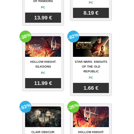
OF PANDORA
PC
PC
8.19 €
13.99 €
-38%
-82%
HOLLOW KNIGHT:
STAR WARS: KNIGHTS
SILKSONG
OF THE OLD
REPUBLIC
PC
PC
11.99 €
1.66 €
-53%
-35%
CLAIR OBSCUR:
HOLLOW KNIGHT: