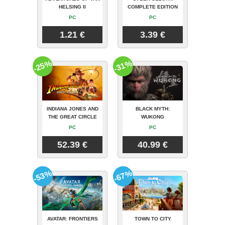
HELSING II
COMPLETE EDITION
PC
PC
1.21 €
3.39 €
-25%
-31%
INDIANA JONES AND
BLACK MYTH:
THE GREAT CIRCLE
WUKONG
PC
PC
52.39 €
40.99 €
-53%
-67%
AVATAR: FRONTIERS
TOWN TO CITY