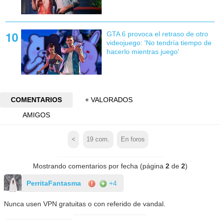
GTA 6 provoca el retraso de otro
videojuego: 'No tendría tiempo de
hacerlo mientras juego'
COMENTARIOS
+ VALORADOS
AMIGOS
<
19
com.
En foros
Mostrando comentarios por fecha (página
2
de
2
)
PerritaFantasma
+4
Nunca usen VPN gratuitas o con referido de vandal.