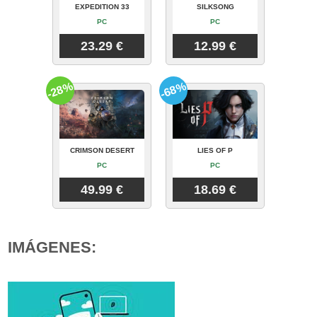
EXPEDITION 33
SILKSONG
PC
PC
23.29 €
12.99 €
-28%
-68%
CRIMSON DESERT
LIES OF P
PC
PC
49.99 €
18.69 €
IMÁGENES: