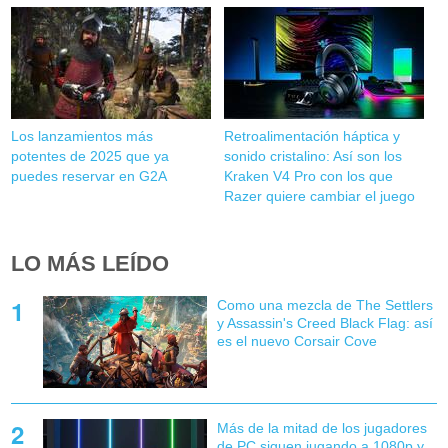
Los lanzamientos más
Retroalimentación háptica y
potentes de 2025 que ya
sonido cristalino: Así son los
puedes reservar en G2A
Kraken V4 Pro con los que
Razer quiere cambiar el juego
LO MÁS LEÍDO
Como una mezcla de The Settlers
y Assassin's Creed Black Flag: así
es el nuevo Corsair Cove
Más de la mitad de los jugadores
de PC siguen jugando a 1080p y