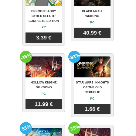
DIGIMON STORY
BLACK MYTH:
CYBER SLEUTH:
WUKONG
COMPLETE EDITION
PC
PC
40.99 €
3.39 €
-38%
-82%
HOLLOW KNIGHT:
STAR WARS: KNIGHTS
SILKSONG
OF THE OLD
REPUBLIC
PC
PC
11.99 €
1.66 €
-53%
-35%