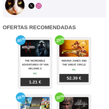
OFERTAS RECOMENDADAS
-91%
-25%
THE INCREDIBLE
INDIANA JONES AND
ADVENTURES OF VAN
THE GREAT CIRCLE
HELSING II
PC
PC
52.39 €
1.21 €
-91%
-31%