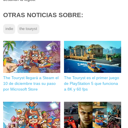
OTRAS NOTICIAS SOBRE:
indie
the touryst
The Touryst llegará a Steam el
The Touryst es el primer juego
10 de diciembre tras su paso
de PlayStation 5 que funciona
por Microsoft Store
a 8K y 60 fps