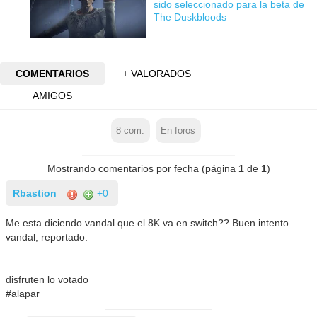
sido seleccionado para la beta de
The Duskbloods
COMENTARIOS
+ VALORADOS
AMIGOS
8
com.
En foros
Mostrando comentarios por fecha (página
1
de
1
)
Rbastion
+0
Me esta diciendo vandal que el 8K va en switch?? Buen intento
vandal, reportado.
disfruten lo votado
#alapar