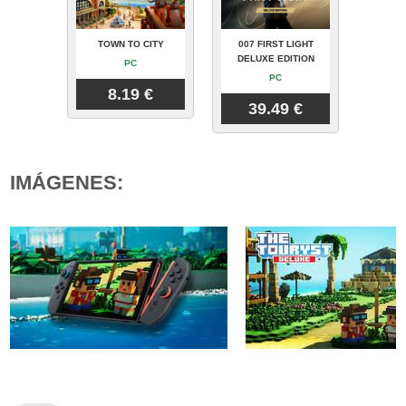
TOWN TO CITY
007 FIRST LIGHT
DELUXE EDITION
PC
PC
8.19 €
39.49 €
IMÁGENES: