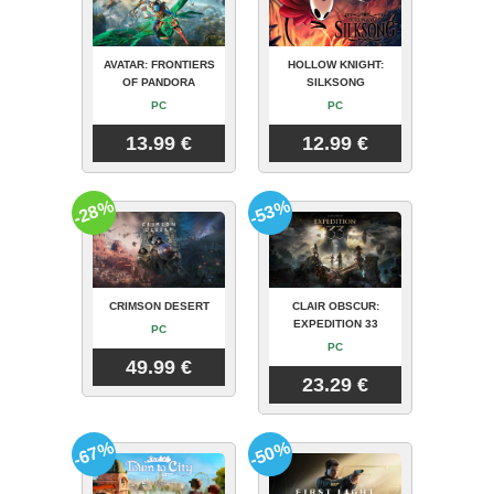
AVATAR: FRONTIERS
HOLLOW KNIGHT:
OF PANDORA
SILKSONG
PC
PC
13.99 €
12.99 €
-28%
-53%
CRIMSON DESERT
CLAIR OBSCUR:
EXPEDITION 33
PC
PC
49.99 €
23.29 €
-67%
-50%