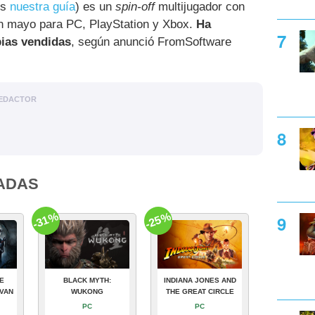
is
nuestra guía
) es un
spin-off
multijugador con
 mayo para PC, PlayStation y Xbox.
Ha
pias vendidas
, según anunció FromSoftware
EDACTOR
ADAS
-31%
-25%
E
BLACK MYTH:
INDIANA JONES AND
VAN
WUKONG
THE GREAT CIRCLE
PC
PC