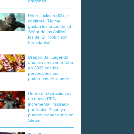
dragones
Peter Jackson (64), lo
confirma: 'No me
gustan los orcos de 'El
Señor de los Anillos',
los de 'El Hobbit' son
formidables'
Dragon Ball Legends
anuncia un evento Ultra
en 2026 con los
personajes más
poderosos de la serie
Horde of Distraction es
un nuevo RPG
incremental inspirado
por Diablo 2 que ya
puedes probar gratis en
Steam