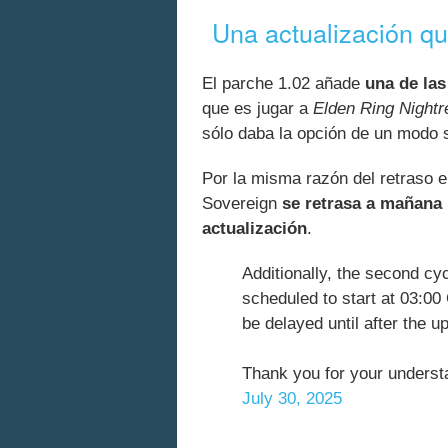
Una actualización qu
El parche 1.02 añade
una de la
que es jugar a
Elden Ring Nightr
sólo daba la opción de un modo s
Por la misma razón del retraso e
Sovereign
se retrasa a mañana 
actualización
.
Additionally, the second c
scheduled to start at 03:00
be delayed until after the u
Thank you for your unde
July 30, 2025