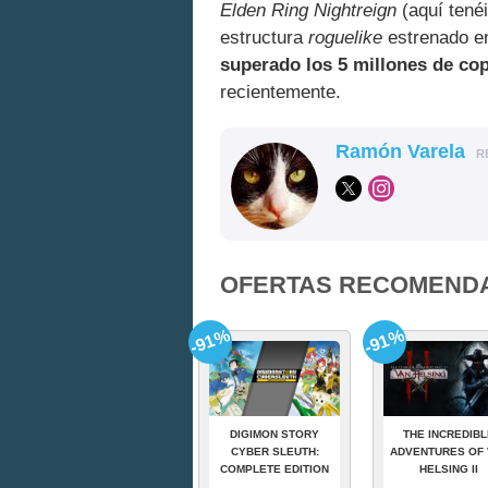
Elden Ring Nightreign
(aquí tené
estructura
roguelike
estrenado en
superado los 5 millones de co
recientemente.
Ramón Varela
R
OFERTAS RECOMEND
-91%
-91%
DIGIMON STORY
THE INCREDIBL
CYBER SLEUTH:
ADVENTURES OF 
COMPLETE EDITION
HELSING II