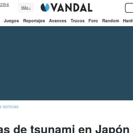
GTA 6
Más ↓
Juegos
Reportajes
Avances
Trucos
Foro
Random
Hard
NOTICIAS
tas de tsunami en Japón 