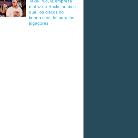
Take-Two, la empresa
matriz de Rockstar, dice
que 'los discos no
tienen sentido' para los
jugadores