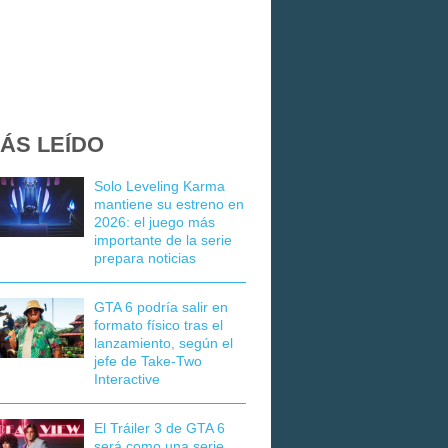
ÁS LEÍDO
Solo Leveling Karma
mantiene su estreno en
2026: el juego más
importante de la serie
prepara noticias
GTA 6 podría salir en
formato físico tras el
lanzamiento, según el
jefe de Take-Two
Interactive
El Tráiler 3 de GTA 6
será como una serie