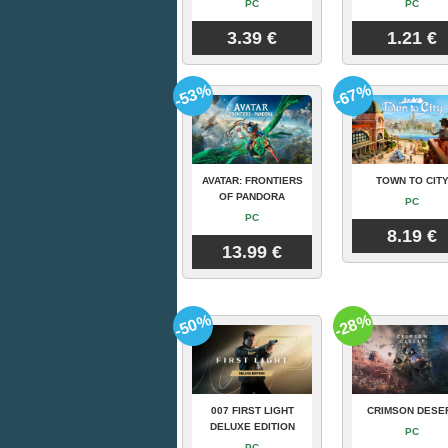
PC
PC
3.39 €
1.21 €
-53%
-67%
AVATAR: FRONTIERS
TOWN TO CIT
OF PANDORA
PC
PC
8.19 €
13.99 €
-50%
-28%
007 FIRST LIGHT
CRIMSON DESE
DELUXE EDITION
PC
PC