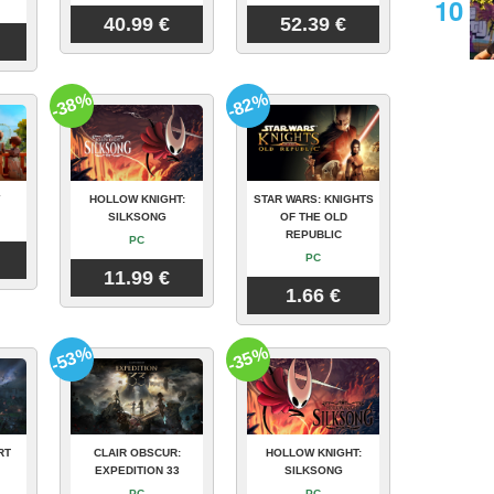
40.99 €
52.39 €
-38%
-82%
Y
HOLLOW KNIGHT:
STAR WARS: KNIGHTS
SILKSONG
OF THE OLD
REPUBLIC
PC
PC
11.99 €
1.66 €
-53%
-35%
RT
CLAIR OBSCUR:
HOLLOW KNIGHT:
EXPEDITION 33
SILKSONG
PC
PC