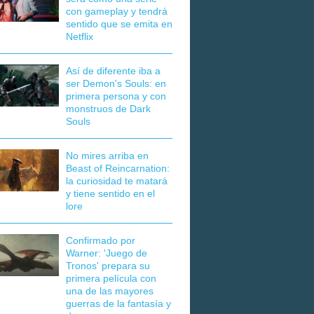
con gameplay y tendrá
sentido que se emita en
Netflix
Así de diferente iba a
ser Demon's Souls: en
primera persona y con
monstruos de Dark
Souls
No mires arriba en
Beast of Reincarnation:
la curiosidad te matará
y tiene sentido en el
lore
Confirmado por
Warner: 'Juego de
Tronos' prepara su
primera película con
una de las mayores
guerras de la fantasía y