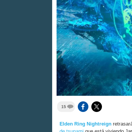
15
Elden Ring Nightreign
retrasará
de tsunami
que está viviendo Jap