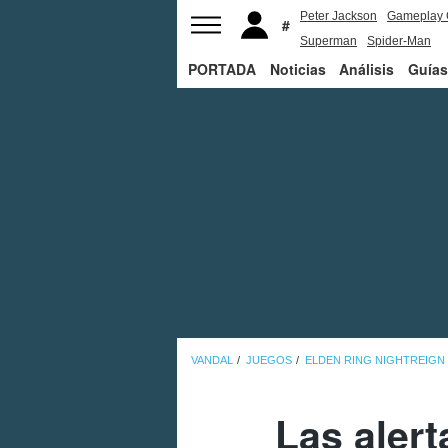
Peter Jackson
Gameplay 
Superman
Spider-Man
PORTADA
Noticias
Análisis
Guías
VANDAL
JUEGOS
ELDEN RING NIGHTREIGN
Las aler