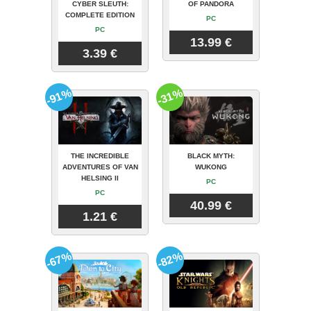
CYBER SLEUTH:
OF PANDORA
COMPLETE EDITION
PC
PC
13.99 €
3.39 €
-91%
-31%
THE INCREDIBLE
BLACK MYTH:
ADVENTURES OF VAN
WUKONG
HELSING II
PC
PC
40.99 €
1.21 €
-67%
-82%