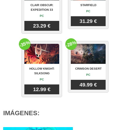
CLAIR OBSCUR:
STARFIELD
EXPEDITION 33
PC
PC
31.29 €
23.29 €
-35%
-28%
HOLLOW KNIGHT:
CRIMSON DESERT
SILKSONG
PC
PC
49.99 €
12.99 €
IMÁGENES: