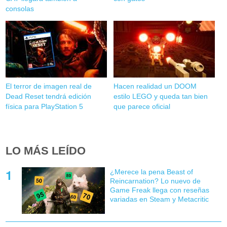
consolas
El terror de imagen real de
Hacen realidad un DOOM
Dead Reset tendrá edición
estilo LEGO y queda tan bien
física para PlayStation 5
que parece oficial
LO MÁS LEÍDO
¿Merece la pena Beast of
Reincarnation? Lo nuevo de
Game Freak llega con reseñas
variadas en Steam y Metacritic