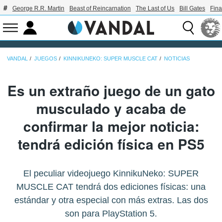
George R.R. Martin
Beast of Reincarnation
The Last of Us
Bill Gates
Fina
VANDAL
JUEGOS
KINNIKUNEKO: SUPER MUSCLE CAT
NOTICIAS
Es un extraño juego de un gato
musculado y acaba de
confirmar la mejor noticia:
tendrá edición física en PS5
El peculiar videojuego KinnikuNeko: SUPER
MUSCLE CAT tendrá dos ediciones físicas: una
estándar y otra especial con más extras. Las dos
son para PlayStation 5.