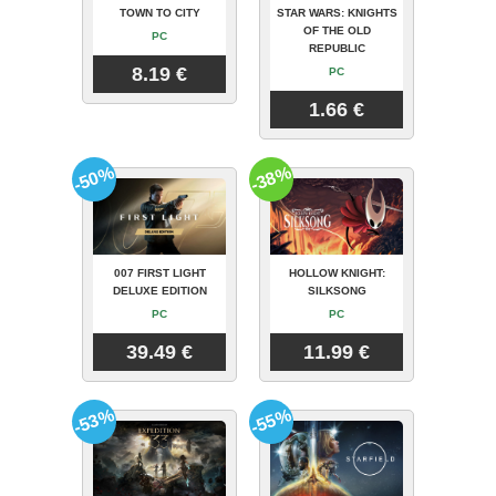
TOWN TO CITY
STAR WARS: KNIGHTS
OF THE OLD
PC
REPUBLIC
8.19 €
PC
1.66 €
-50%
-38%
007 FIRST LIGHT
HOLLOW KNIGHT:
DELUXE EDITION
SILKSONG
PC
PC
39.49 €
11.99 €
-53%
-55%