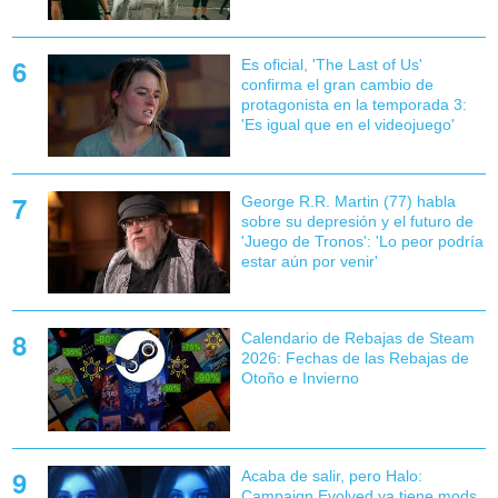
Es oficial, 'The Last of Us'
confirma el gran cambio de
protagonista en la temporada 3:
'Es igual que en el videojuego'
George R.R. Martin (77) habla
sobre su depresión y el futuro de
'Juego de Tronos': 'Lo peor podría
estar aún por venir'
Calendario de Rebajas de Steam
2026: Fechas de las Rebajas de
Otoño e Invierno
Acaba de salir, pero Halo:
Campaign Evolved ya tiene mods