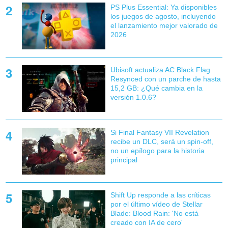
PS Plus Essential: Ya disponibles
los juegos de agosto, incluyendo
el lanzamiento mejor valorado de
2026
Ubisoft actualiza AC Black Flag
Resynced con un parche de hasta
15,2 GB: ¿Qué cambia en la
versión 1.0.6?
Si Final Fantasy VII Revelation
recibe un DLC, será un spin-off,
no un epílogo para la historia
principal
Shift Up responde a las críticas
por el último vídeo de Stellar
Blade: Blood Rain: 'No está
creado con IA de cero'