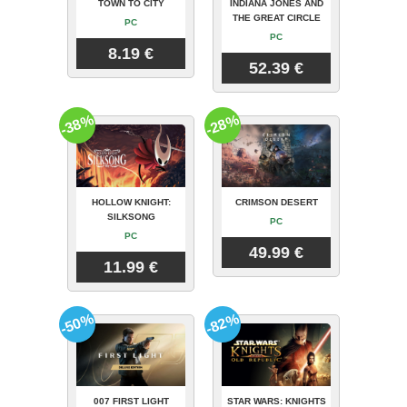
TOWN TO CITY
INDIANA JONES AND
THE GREAT CIRCLE
PC
PC
8.19 €
52.39 €
-38%
-28%
HOLLOW KNIGHT:
CRIMSON DESERT
SILKSONG
PC
PC
49.99 €
11.99 €
-50%
-82%
007 FIRST LIGHT
STAR WARS: KNIGHTS