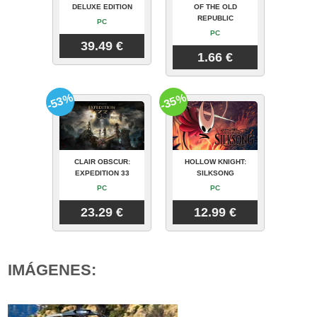
DELUXE EDITION
OF THE OLD
REPUBLIC
PC
PC
39.49 €
1.66 €
-53%
-35%
CLAIR OBSCUR:
HOLLOW KNIGHT:
EXPEDITION 33
SILKSONG
PC
PC
23.29 €
12.99 €
IMÁGENES: