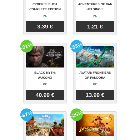
CYBER SLEUTH:
ADVENTURES OF VAN
COMPLETE EDITION
HELSING II
PC
PC
3.39 €
1.21 €
-31%
-53%
BLACK MYTH:
AVATAR: FRONTIERS
WUKONG
OF PANDORA
PC
PC
40.99 €
13.99 €
-67%
-25%