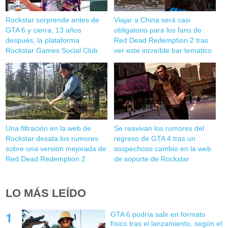
Rockstar sorprende antes de
Viajar a China será casi
GTA 6 y cierra, 13 años
obligatorio para los fans de
después, la plataforma
Red Dead Redemption 2 tras
Rockstar Games Social Club
ver este increíble bar temático
Una filtración en la web de
Se reavivan los rumores del
Rockstar desata los rumores
regreso de GTA 4 tras un
sobre una versión mejorada de
sospechoso cambio en la web
Red Dead Redemption 2
de soporte de Rockstar
LO MÁS LEÍDO
GTA 6 podría salir en formato
físico tras el lanzamiento, según el