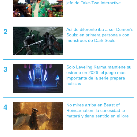
jefe de Take-Two Interactive
Así de diferente iba a ser Demon's
Souls: en primera persona y con
monstruos de Dark Souls
Solo Leveling Karma mantiene su
estreno en 2026: el juego más
importante de la serie prepara
noticias
No mires arriba en Beast of
Reincarnation: la curiosidad te
matará y tiene sentido en el lore