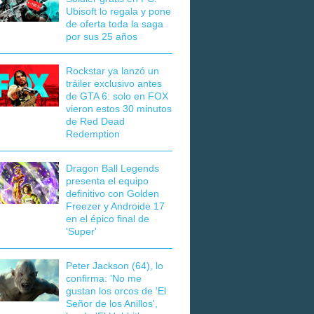
Ubisoft lo regala y pone
de oferta toda la saga
por sus 25 años
Rockstar ya lanzó un
tráiler exclusivo antes
de GTA 6: solo en FOX
vieron estos 30 minutos
de Red Dead
Redemption
Dragon Ball Legends
presenta el equipo
definitivo con Golden
Freezer y Androide 17
en el épico final de
'Super'
Peter Jackson (64), lo
confirma: 'No me
gustan los orcos de 'El
Señor de los Anillos',