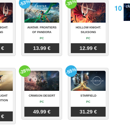
-53%
-35%
IGHT:
AVATAR: FRONTIERS
HOLLOW KNIGHT:
NG
OF PANDORA
SILKSONG
PC
PC
 €
13.99 €
12.99 €
-28%
-55%
LIGHT
CRIMSON DESERT
STARFIELD
ITION
PC
PC
49.99 €
31.29 €
 €