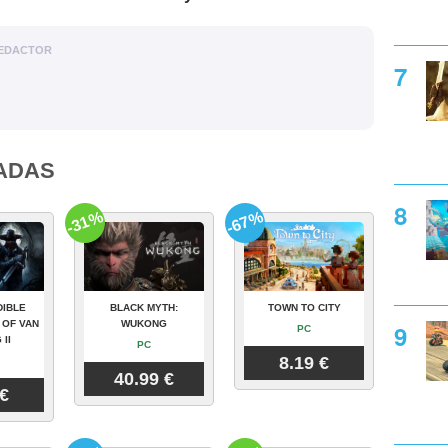
EDACTOR
ADAS
-31%
-67%
DIBLE
BLACK MYTH:
TOWN TO CITY
 OF VAN
WUKONG
PC
 II
PC
8.19 €
40.99 €
 €