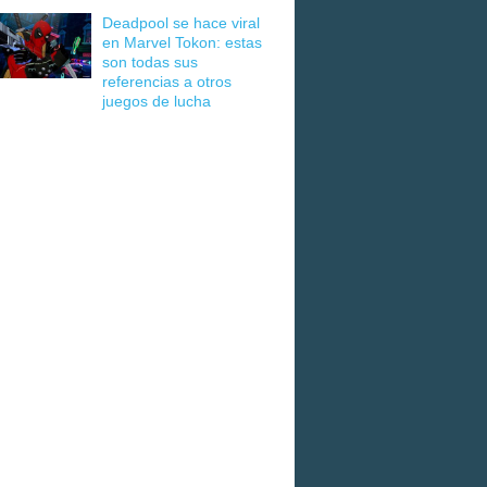
Deadpool se hace viral
en Marvel Tokon: estas
son todas sus
referencias a otros
juegos de lucha