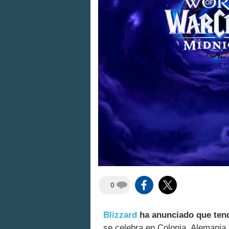
0
Blizzard
ha anunciado que ten
se celebra en Colonia, Alemania,