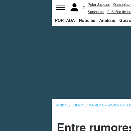
Peter Jackson
Gameplay 
Superman
El Señor de los
PORTADA
Noticias
Análisis
Guías
VANDAL
JUEGOS
WORLD OF WARCRAFT: M
Entre rumore