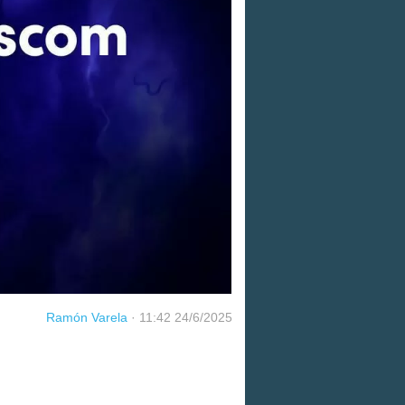
Ramón Varela
·
11:42 24/6/2025