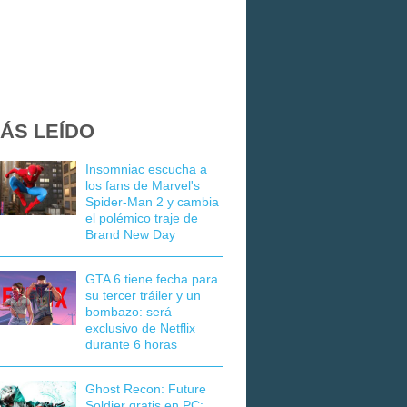
ÁS LEÍDO
Insomniac escucha a
los fans de Marvel's
Spider-Man 2 y cambia
el polémico traje de
Brand New Day
GTA 6 tiene fecha para
su tercer tráiler y un
bombazo: será
exclusivo de Netflix
durante 6 horas
Ghost Recon: Future
Soldier gratis en PC: