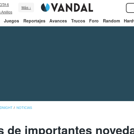
GTA 6
Más ↓
 Anillos
Juegos
Reportajes
Avances
Trucos
Foro
Random
Hard
IDNIGHT
NOTICIAS
s de importantes noveda