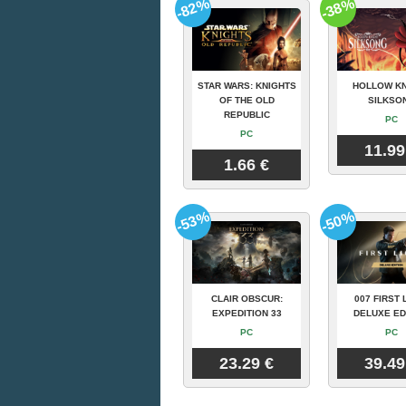
-82%
-38%
STAR WARS: KNIGHTS
HOLLOW KN
OF THE OLD
SILKSO
REPUBLIC
PC
PC
11.99
1.66 €
-53%
-50%
CLAIR OBSCUR:
007 FIRST 
EXPEDITION 33
DELUXE ED
PC
PC
23.29 €
39.49