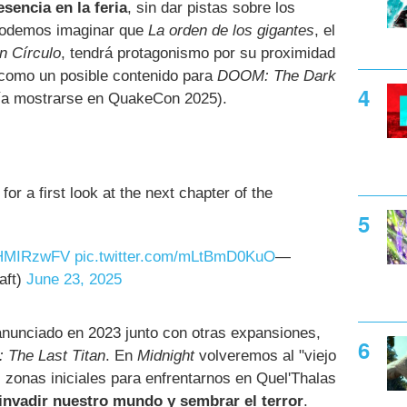
sencia en la feria
, sin dar pistas sobre los
 Podemos imaginar que
La orden de los gigantes
, el
n Círculo
, tendrá protagonismo por su proximidad
í como un posible contenido para
DOOM: The Dark
ía mostrarse en QuakeCon 2025).
r a first look at the next chapter of the
c9HMIRzwFV
pic.twitter.com/mLtBmD0KuO
—
aft)
June 23, 2025
nunciado en 2023 junto con otras expansiones,
: The Last Titan
. En
Midnight
volveremos al "viejo
 zonas iniciales para enfrentarnos en Quel'Thalas
invadir nuestro mundo y sembrar el terror
.