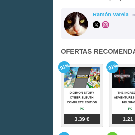
Ramón Varela
R
OFERTAS RECOMEND
-91%
-91%
DIGIMON STORY
THE INCRE
CYBER SLEUTH:
ADVENTURES
COMPLETE EDITION
HELSING
PC
PC
3.39 €
1.21