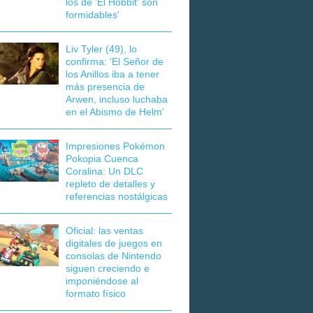
los de 'El Hobbit' son
formidables'
Liv Tyler (49), lo
confirma: 'El Señor de
los Anillos iba a tener
más presencia de
Arwen, incluso luchaba
en el Abismo de Helm'
Impresiones Pokémon
Pokopia Cuenca
Coralina: Un DLC
repleto de detalles y
referencias nostálgicas
Oficial: las ventas
digitales de juegos en
consolas de Nintendo
siguen creciendo e
imponiéndose al
formato físico