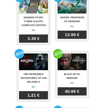
DIGIMON STORY
AVATAR: FRONTIERS
CYBER SLEUTH:
OF PANDORA
COMPLETE EDITION
PC
PC
13.99 €
3.39 €
-91%
-31%
THE INCREDIBLE
BLACK MYTH:
ADVENTURES OF VAN
WUKONG
HELSING II
PC
PC
40.99 €
1.21 €