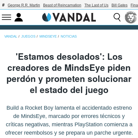
George R.R. Martin
Beast of Reincarnation
The Last of Us
Bill Gates
Fina
VANDAL
JUEGOS
MINDSEYE
NOTICIAS
'Estamos desolados': Los
creadores de MindsEye piden
perdón y prometen solucionar
el estado del juego
Build a Rocket Boy lamenta el accidentado estreno
de MindsEye, marcado por errores técnicos y
críticas negativas, mientras PlayStation comienza a
ofrecer reembolsos y se prepara un parche urgente.