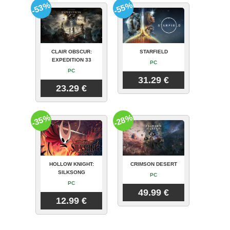
-53%
-55%
CLAIR OBSCUR:
STARFIELD
EXPEDITION 33
PC
PC
31.29 €
23.29 €
-35%
-28%
HOLLOW KNIGHT:
CRIMSON DESERT
SILKSONG
PC
PC
49.99 €
12.99 €