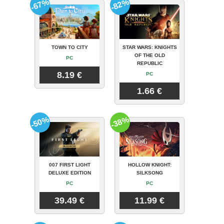
-67%
-82%
TOWN TO CITY
STAR WARS: KNIGHTS
OF THE OLD
PC
REPUBLIC
8.19 €
PC
1.66 €
-50%
-38%
007 FIRST LIGHT
HOLLOW KNIGHT:
DELUXE EDITION
SILKSONG
PC
PC
39.49 €
11.99 €