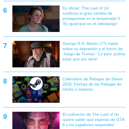
Es oficial, 'The Last of Us'
confirma el gran cambio de
protagonista en la temporada 3:
'Es igual que en el videojuego'
George R.R. Martin (77) habla
sobre su depresión y el futuro de
'Juego de Tronos': 'Lo peor podría
estar aún por venir'
Calendario de Rebajas de Steam
2026: Fechas de las Rebajas de
Otoño e Invierno
El codirector de The Last of Us
quiere saber qué esperas de GTA
6 y los jugadores responden