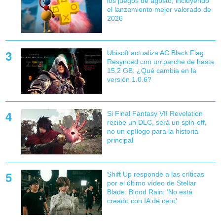
los juegos de agosto, incluyendo
el lanzamiento mejor valorado de
2026
Ubisoft actualiza AC Black Flag
Resynced con un parche de hasta
15,2 GB: ¿Qué cambia en la
versión 1.0.6?
Si Final Fantasy VII Revelation
recibe un DLC, será un spin-off,
no un epílogo para la historia
principal
Shift Up responde a las críticas
por el último vídeo de Stellar
Blade: Blood Rain: 'No está
creado con IA de cero'