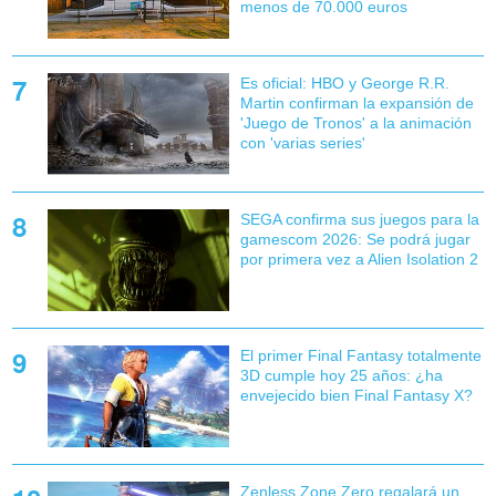
menos de 70.000 euros
Es oficial: HBO y George R.R.
Martin confirman la expansión de
'Juego de Tronos' a la animación
con 'varias series'
SEGA confirma sus juegos para la
gamescom 2026: Se podrá jugar
por primera vez a Alien Isolation 2
El primer Final Fantasy totalmente
3D cumple hoy 25 años: ¿ha
envejecido bien Final Fantasy X?
Zenless Zone Zero regalará un