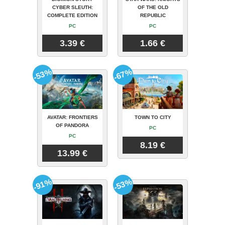
CYBER SLEUTH:
OF THE OLD
COMPLETE EDITION
REPUBLIC
PC
PC
3.39 €
1.66 €
-53%
-67%
AVATAR: FRONTIERS
TOWN TO CITY
OF PANDORA
PC
PC
8.19 €
13.99 €
-91%
-53%