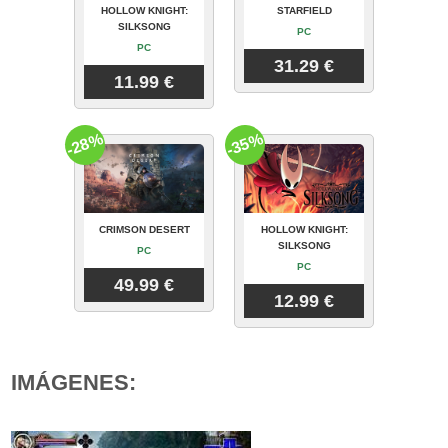
HOLLOW KNIGHT:
STARFIELD
SILKSONG
PC
PC
31.29 €
11.99 €
-28%
-35%
CRIMSON DESERT
HOLLOW KNIGHT:
SILKSONG
PC
PC
49.99 €
12.99 €
IMÁGENES: