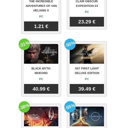
THE INCREDIBLE
CLAIR OBSCUR:
ADVENTURES OF VAN
EXPEDITION 33
HELSING II
PC
PC
23.29 €
1.21 €
-31%
-50%
BLACK MYTH:
007 FIRST LIGHT
WUKONG
DELUXE EDITION
PC
PC
40.99 €
39.49 €
-38%
-55%