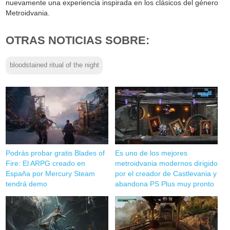
nuevamente una experiencia inspirada en los clásicos del género
Metroidvania.
OTRAS NOTICIAS SOBRE:
bloodstained ritual of the night
Podrás probar gratis Blades of
Es uno de los mejores
Fire: El ARPG creado en
metroidvania modernos dirigido
España por Mercury Steam
por el creador de Castlevania y
tendrá demo
abandona PS Plus muy pronto