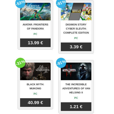
-53%
-91%
AVATAR: FRONTIERS
DIGIMON STORY
OF PANDORA
CYBER SLEUTH:
COMPLETE EDITION
PC
PC
13.99 €
3.39 €
-31%
-91%
BLACK MYTH:
THE INCREDIBLE
WUKONG
ADVENTURES OF VAN
HELSING II
PC
PC
40.99 €
1.21 €