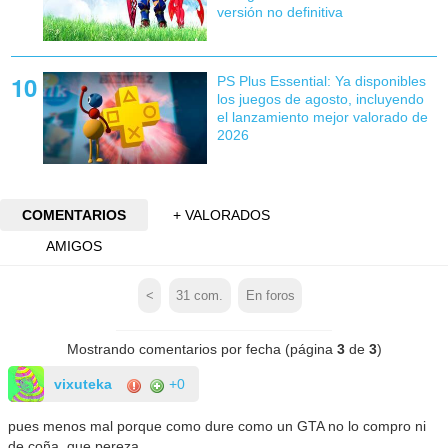
versión no definitiva
PS Plus Essential: Ya disponibles
los juegos de agosto, incluyendo
el lanzamiento mejor valorado de
2026
COMENTARIOS
+ VALORADOS
AMIGOS
<
31
com.
En foros
Mostrando comentarios por fecha (página
3
de
3
)
vixuteka
+0
pues menos mal porque como dure como un GTA no lo compro ni
de coña, que pereza...