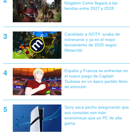
Kingdom Come llegará a las
tiendas entre 2027 y 2028
Candidato a GOTY: acaba de
estrenarse y ya es el mejor
lanzamiento de 2026 según
Metacritic
España y Francia se enfrentan en
el nuevo juego de Captain
Tsubasa en un épico partido lleno
de emoción
Sony saca pecho asegurando que
sus consolas son más
económicas que un PC de alta
gama