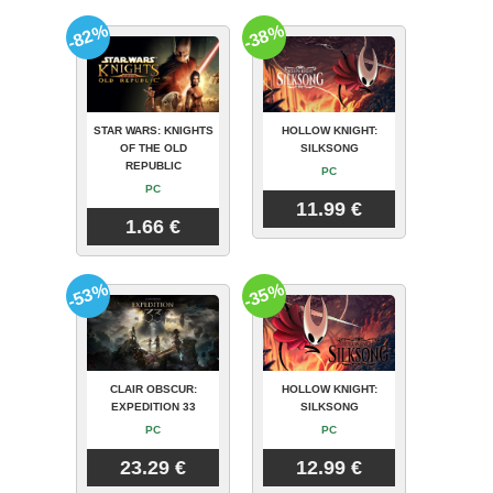
-82%
-38%
STAR WARS: KNIGHTS
HOLLOW KNIGHT:
OF THE OLD
SILKSONG
REPUBLIC
PC
PC
11.99 €
1.66 €
-53%
-35%
CLAIR OBSCUR:
HOLLOW KNIGHT:
EXPEDITION 33
SILKSONG
PC
PC
23.29 €
12.99 €