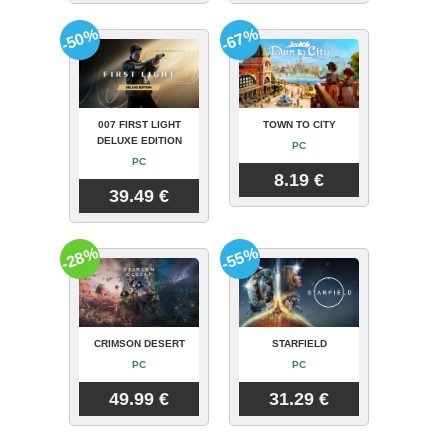
-50%
-67%
007 FIRST LIGHT
TOWN TO CITY
DELUXE EDITION
PC
PC
8.19 €
39.49 €
-28%
-55%
CRIMSON DESERT
STARFIELD
PC
PC
49.99 €
31.29 €