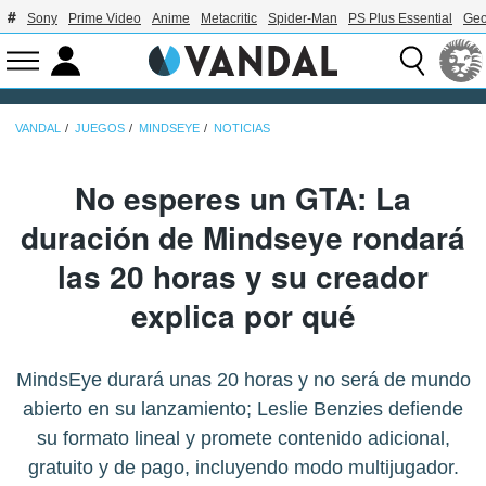
Sony
Prime Video
Anime
Metacritic
Spider-Man
PS Plus Essential
Geo
VANDAL
JUEGOS
MINDSEYE
NOTICIAS
No esperes un GTA: La
duración de Mindseye rondará
las 20 horas y su creador
explica por qué
MindsEye durará unas 20 horas y no será de mundo
abierto en su lanzamiento; Leslie Benzies defiende
su formato lineal y promete contenido adicional,
gratuito y de pago, incluyendo modo multijugador.