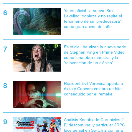
Ya es oficial: la nueva 'Solo
Leveling' tropieza y no repite el
fenómeno de su 'predecesora'
como gran anime del año
Es oficial: bautizan la nueva serie
de Stephen King en Prime Video
como 'una obra maestra' y la
'reinvención de un clásico'
Resident Evil Veronica apunta a
éxito y Capcom celebra un hito
conseguido por el remake
Análisis Xenoblade Chronicles 2:
El descomunal y particular JRPG
luce genial en Switch 2 con una