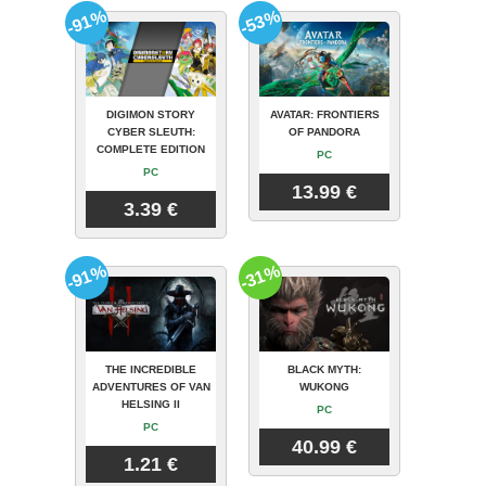
-91%
-53%
DIGIMON STORY
AVATAR: FRONTIERS
CYBER SLEUTH:
OF PANDORA
COMPLETE EDITION
PC
PC
13.99 €
3.39 €
-91%
-31%
THE INCREDIBLE
BLACK MYTH:
ADVENTURES OF VAN
WUKONG
HELSING II
PC
PC
40.99 €
1.21 €