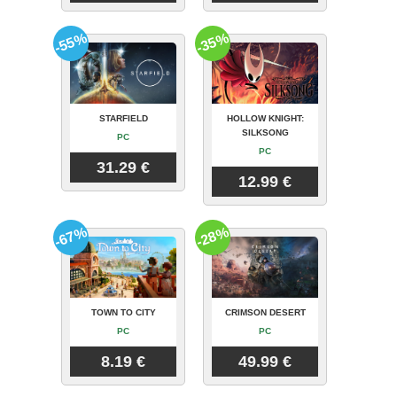
-55%
-35%
STARFIELD
HOLLOW KNIGHT:
SILKSONG
PC
PC
31.29 €
12.99 €
-67%
-28%
TOWN TO CITY
CRIMSON DESERT
PC
PC
8.19 €
49.99 €