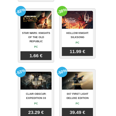
-82%
-38%
STAR WARS: KNIGHTS
HOLLOW KNIGHT:
OF THE OLD
SILKSONG
REPUBLIC
PC
PC
11.99 €
1.66 €
-53%
-50%
CLAIR OBSCUR:
007 FIRST LIGHT
EXPEDITION 33
DELUXE EDITION
PC
PC
23.29 €
39.49 €