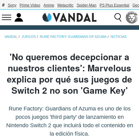
Sony
Prime Video
Anime
Metacritic
Spider-Man
PS Plus Essential
Geo
VANDAL
JUEGOS
RUNE FACTORY: GUARDIANS OF AZUMA
NOTICIAS
'No queremos decepcionar a
nuestros clientes': Marvelous
explica por qué sus juegos de
Switch 2 no son 'Game Key'
Rune Factory: Guardians of Azuma es uno de los
pocos juegos 'third party' de lanzamiento en
Nintendo Switch 2 que incluirá todo el contenido en
la edición física.