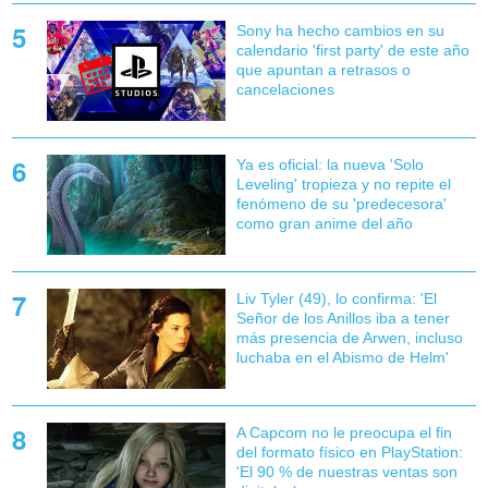
Sony ha hecho cambios en su
calendario 'first party' de este año
que apuntan a retrasos o
cancelaciones
Ya es oficial: la nueva 'Solo
Leveling' tropieza y no repite el
fenómeno de su 'predecesora'
como gran anime del año
Liv Tyler (49), lo confirma: 'El
Señor de los Anillos iba a tener
más presencia de Arwen, incluso
luchaba en el Abismo de Helm'
A Capcom no le preocupa el fin
del formato físico en PlayStation:
'El 90 % de nuestras ventas son