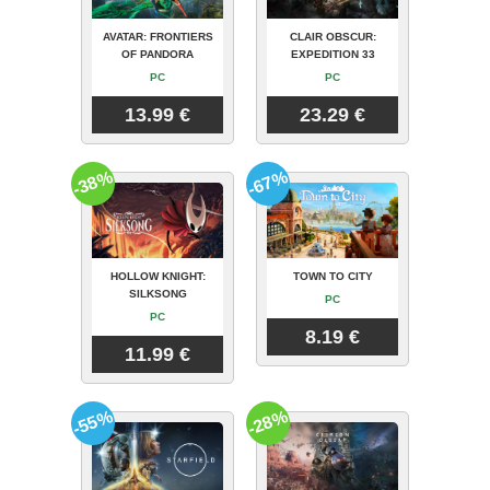
AVATAR: FRONTIERS
CLAIR OBSCUR:
OF PANDORA
EXPEDITION 33
PC
PC
13.99 €
23.29 €
-38%
-67%
HOLLOW KNIGHT:
TOWN TO CITY
SILKSONG
PC
PC
8.19 €
11.99 €
-55%
-28%