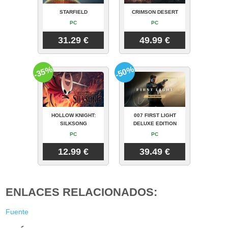
STARFIELD
CRIMSON DESERT
PC
PC
31.29 €
49.99 €
-35%
-50%
HOLLOW KNIGHT:
007 FIRST LIGHT
SILKSONG
DELUXE EDITION
PC
PC
12.99 €
39.49 €
ENLACES RELACIONADOS:
Fuente