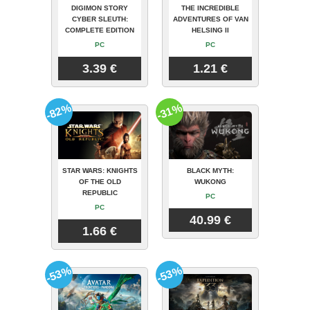
DIGIMON STORY
THE INCREDIBLE
CYBER SLEUTH:
ADVENTURES OF VAN
COMPLETE EDITION
HELSING II
PC
PC
3.39 €
1.21 €
-82%
-31%
STAR WARS: KNIGHTS
BLACK MYTH:
OF THE OLD
WUKONG
REPUBLIC
PC
PC
40.99 €
1.66 €
-53%
-53%