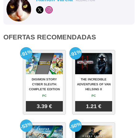
REDACTOR
OFERTAS RECOMENDADAS
-91%
-91%
DIGIMON STORY
THE INCREDIBLE
CYBER SLEUTH:
ADVENTURES OF VAN
COMPLETE EDITION
HELSING II
PC
PC
3.39 €
1.21 €
-53%
-50%