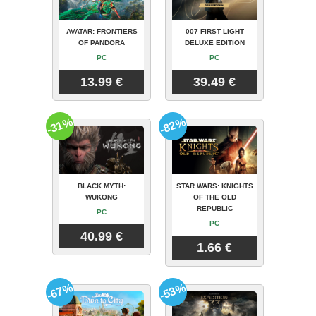
AVATAR: FRONTIERS
007 FIRST LIGHT
OF PANDORA
DELUXE EDITION
PC
PC
13.99 €
39.49 €
-31%
-82%
BLACK MYTH:
STAR WARS: KNIGHTS
WUKONG
OF THE OLD
REPUBLIC
PC
PC
40.99 €
1.66 €
-67%
-53%