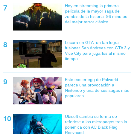
Hoy en streaming la primera
película de la mayor saga de
zombis de la historia: 96 minutos
del mejor terror clásico
Locura en GTA: un fan logra
fusionar San Andreas con GTA 3 y
Vice City para jugarlos al mismo
tiempo
Este easter egg de Palworld
parece una provocación a
Nintendo y una de sus sagas más
populares
Ubisoft cambia su forma de
referirse a los micropagos tras la
polémica con AC Black Flag
Resynced