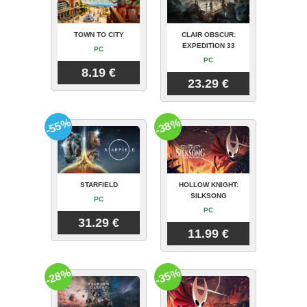
TOWN TO CITY
CLAIR OBSCUR:
EXPEDITION 33
PC
PC
8.19 €
23.29 €
-55%
-38%
STARFIELD
HOLLOW KNIGHT:
SILKSONG
PC
PC
31.29 €
11.99 €
-28%
-35%