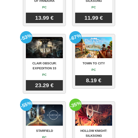
OF PANDORA
SILKSONG
PC
PC
13.99 €
11.99 €
-53%
-67%
CLAIR OBSCUR:
TOWN TO CITY
EXPEDITION 33
PC
PC
8.19 €
23.29 €
-55%
-35%
STARFIELD
HOLLOW KNIGHT:
SILKSONG
PC