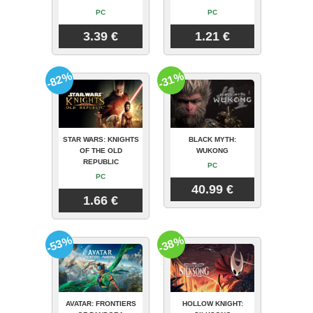
PC
PC
3.39 €
1.21 €
-82%
-31%
STAR WARS: KNIGHTS
BLACK MYTH:
OF THE OLD
WUKONG
REPUBLIC
PC
PC
40.99 €
1.66 €
-53%
-38%
AVATAR: FRONTIERS
HOLLOW KNIGHT: