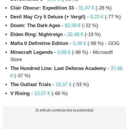
Clair Obscur: Expedition 33
-
31,47 €
(-28 %)
Devil May Cry 5 Deluxe (+ Vergil)
-
9,23 €
(-77 %)
Doom: The Dark Ages
-
62,59 €
(-22 %)
Elden Ring: Nightreign
-
32,48 €
(-19 %)
Mafia II Definitive Edition
-
0,48 €
(-98 %) - GOG
Minecraft Legends
-
0,89 €
(-98 %) - Microsoft
Store
The Hundred Line: Last Defense Academy
-
37,68
€
(-37 %)
The Outlast Trials
-
18,37 €
(-53 %)
V Rising
-
10,07 €
(-66 %)