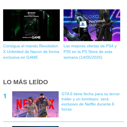
Consigue el mando Revolution
Las mejores ofertas de PS4 y
X Unlimited de Nacon de forma
PS5 en la PS Store de esta
exclusiva en GAME
semana (14/05/2025)
LO MÁS LEÍDO
GTA 6 tiene fecha para su tercer
tráiler y un bombazo: será
exclusivo de Netflix durante 6
horas