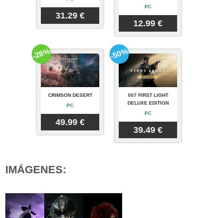
PC
31.29 €
12.99 €
-28%
-50%
CRIMSON DESERT
007 FIRST LIGHT
DELUXE EDITION
PC
PC
49.99 €
39.49 €
IMÁGENES: