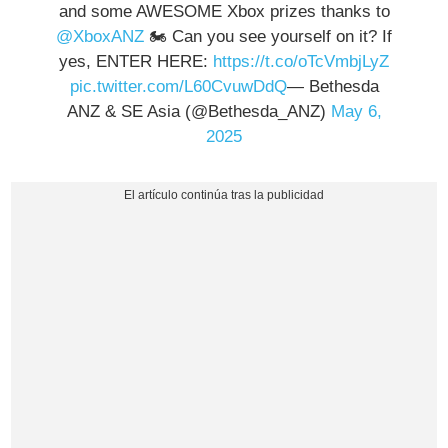
and some AWESOME Xbox prizes thanks to
@XboxANZ
🏍 Can you see yourself on it? If
yes, ENTER HERE:
https://t.co/oTcVmbjLyZ
pic.twitter.com/L60CvuwDdQ
— Bethesda
ANZ & SE Asia (@Bethesda_ANZ)
May 6,
2025