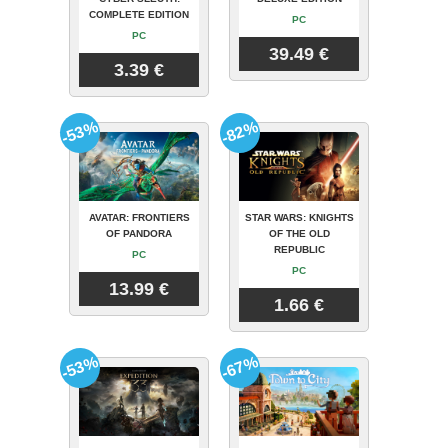
COMPLETE EDITION
PC
PC
39.49 €
3.39 €
-53%
-82%
AVATAR: FRONTIERS
STAR WARS: KNIGHTS
OF PANDORA
OF THE OLD
REPUBLIC
PC
PC
13.99 €
1.66 €
-53%
-67%