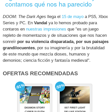
contamos qué nos ha parecido
DOOM: The Dark Ages
llega el
15 de mayo
a PS5, Xbox
Series y PC. En
Vandal
ya lo hemos probado para
contaros en
nuestras impresiones
que "es un juego
repleto de momentazos y de situaciones que nos hacen
sonreír
por su violencia disparatada, por sus paisajes
grandilocuentes
, por su imaginería y por la brutalidad
de este mundo que mezcla dioses, humanos y
demonios; ciencia ficción y fantasía medieval".
OFERTAS RECOMENDADAS
-91%
-50%
DIGIMON STORY
007 FIRST LIGHT
CYBER SLEUTH:
DELUXE EDITION