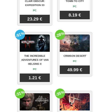
CLAIR OBSCUR:
TOWN TO CITY
EXPEDITION 33
PC
PC
8.19 €
23.29 €
-91%
-28%
THE INCREDIBLE
CRIMSON DESERT
ADVENTURES OF VAN
PC
HELSING II
49.99 €
PC
1.21 €
-31%
-35%