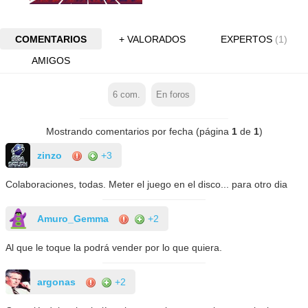
COMENTARIOS
+ VALORADOS
EXPERTOS
(1)
AMIGOS
6
com.
En foros
Mostrando comentarios por fecha (página
1
de
1
)
zinzo
+3
Colaboraciones, todas. Meter el juego en el disco... para otro dia
Amuro_Gemma
+2
Al que le toque la podrá vender por lo que quiera.
argonas
+2