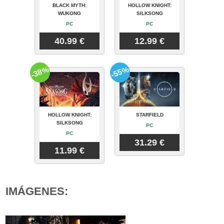
BLACK MYTH:
HOLLOW KNIGHT:
WUKONG
SILKSONG
PC
PC
40.99 €
12.99 €
-38%
-55%
HOLLOW KNIGHT:
STARFIELD
SILKSONG
PC
PC
31.29 €
11.99 €
IMÁGENES: