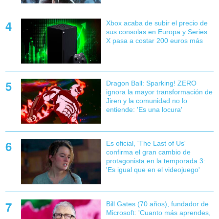
Xbox acaba de subir el precio de
sus consolas en Europa y Series
X pasa a costar 200 euros más
Dragon Ball: Sparking! ZERO
ignora la mayor transformación de
Jiren y la comunidad no lo
entiende: 'Es una locura'
Es oficial, 'The Last of Us'
confirma el gran cambio de
protagonista en la temporada 3:
'Es igual que en el videojuego'
Bill Gates (70 años), fundador de
Microsoft: 'Cuanto más aprendes,