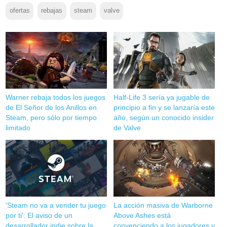
ofertas
rebajas
steam
valve
Warner rebaja todos los juegos
Half-Life 3 sería ya jugable de
de El Señor de los Anillos en
principio a fin y se lanzaría este
Steam, pero sólo por tiempo
año, según un conocido insider
limitado
de Valve
'Steam no va a vender tu juego
La acción masiva de Warborne
por ti': El aviso de un
Above Ashes está
desarrollador indie sobre la
convenciendo a los jugadores y