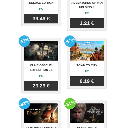
DELUXE EDITION
ADVENTURES OF VAN
HELSING II
PC
PC
39.49 €
1.21 €
-53%
-67%
CLAIR OBSCUR:
TOWN TO CITY
EXPEDITION 33
PC
PC
8.19 €
23.29 €
-82%
-31%
STAR WARS: KNIGHTS
BLACK MYTH: