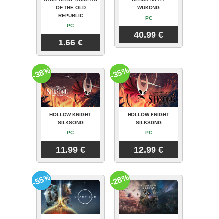
OF THE OLD
WUKONG
REPUBLIC
PC
PC
40.99 €
1.66 €
-38%
-35%
HOLLOW KNIGHT:
HOLLOW KNIGHT:
SILKSONG
SILKSONG
PC
PC
11.99 €
12.99 €
-55%
-28%