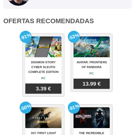
OFERTAS RECOMENDADAS
-91%
-53%
DIGIMON STORY
AVATAR: FRONTIERS
CYBER SLEUTH:
OF PANDORA
COMPLETE EDITION
PC
PC
13.99 €
3.39 €
-50%
-91%
007 FIRST LIGHT
THE INCREDIBLE