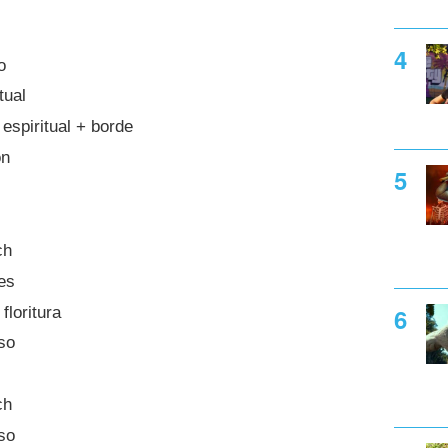
o
tual
 espiritual + borde
ón
ch
es
loritura
so
ch
so