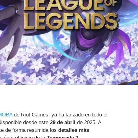
MOBA
de Riot Games, ya ha lanzado en todo el
 disponible desde este
29 de abril
de 2025. A
te de forma resumida los
detalles más
ción y el inicio de la
Temporada 2
.