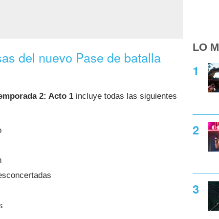
LO M
as del nuevo Pase de batalla
emporada 2: Acto 1
incluye todas las siguientes
o
h
sconcertadas
s