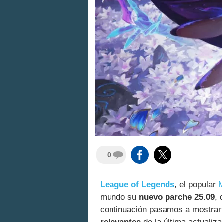
0
League of Legends
, el popular
mundo su
nuevo parche 25.09
,
continuación pasamos a mostrar
relevantes
de la última actualiza