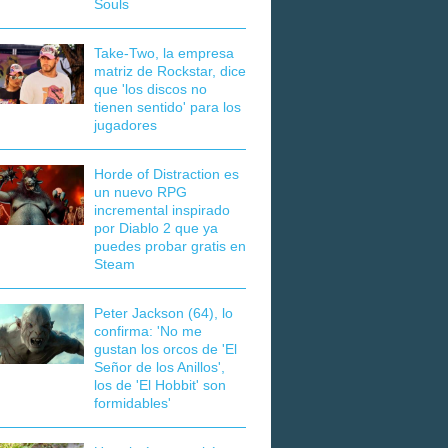
Souls
Take-Two, la empresa
matriz de Rockstar, dice
que 'los discos no
tienen sentido' para los
jugadores
Horde of Distraction es
un nuevo RPG
incremental inspirado
por Diablo 2 que ya
puedes probar gratis en
Steam
Peter Jackson (64), lo
confirma: 'No me
gustan los orcos de 'El
Señor de los Anillos',
los de 'El Hobbit' son
formidables'