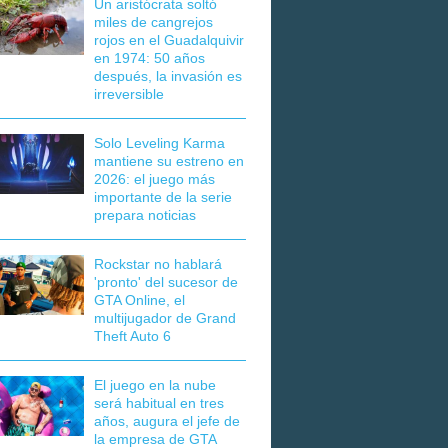
Un aristócrata soltó
miles de cangrejos
rojos en el Guadalquivir
en 1974: 50 años
después, la invasión es
irreversible
Solo Leveling Karma
mantiene su estreno en
2026: el juego más
importante de la serie
prepara noticias
Rockstar no hablará
'pronto' del sucesor de
GTA Online, el
multijugador de Grand
Theft Auto 6
El juego en la nube
será habitual en tres
años, augura el jefe de
la empresa de GTA