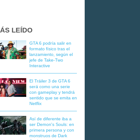
ÁS LEÍDO
GTA 6 podría salir en
formato físico tras el
lanzamiento, según el
jefe de Take-Two
Interactive
El Tráiler 3 de GTA 6
será como una serie
con gameplay y tendrá
sentido que se emita en
Netflix
Así de diferente iba a
ser Demon's Souls: en
primera persona y con
monstruos de Dark