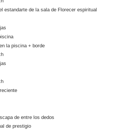
ch
estandarte de la sala de Florecer espiritual
jas
piscina
en la piscina + borde
ch
jas
ch
reciente
capa de entre los dedos
al de prestigio