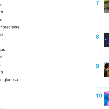
ón
ch
te
loreciente
es
jas
ón
s
ch
 gloriosa