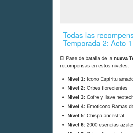
Todas las recompens
Temporada 2: Acto 1
El Pase de batalla de la
nueva T
recompensas en estos niveles:
Nivel 1:
Icono Espíritu amad
Nivel 2:
Orbes florecientes
Nivel 3:
Cofre y llave hextec
Nivel 4:
Emoticono Ramas de
Nivel 5:
Chispa ancestral
Nivel 6:
2000 esencias azule