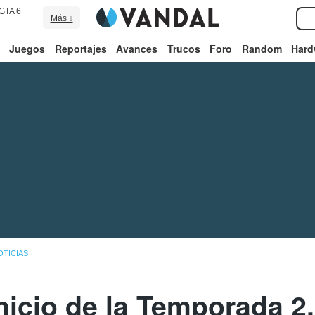
GTA 6
Más ↓
Juegos
Reportajes
Avances
Trucos
Foro
Random
Hard
OTICIAS
Inicio de la Temporada 2