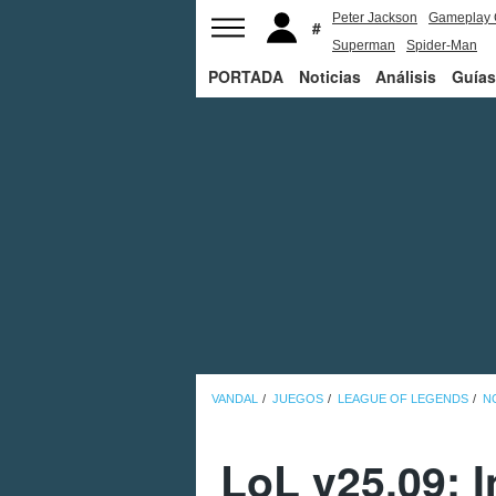
Peter Jackson
Gameplay 
Superman
Spider-Man
PORTADA
Noticias
Análisis
Guías
VANDAL
JUEGOS
LEAGUE OF LEGENDS
N
LoL v25.09: 